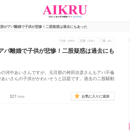
旦那がアパ離婚で子供が悲惨！二股疑惑は過去にもあった
子供（345）
旦那（331）
二股（4）
アパ離婚で子供が悲惨！二股疑惑は過去にも
ルの河中あいさんですが、元旦那の袴田吉彦さんもアパ不倫
中あいさんの子供がかわいそうと話題です。過去の二股騒動
327
お気に入りに追加
view