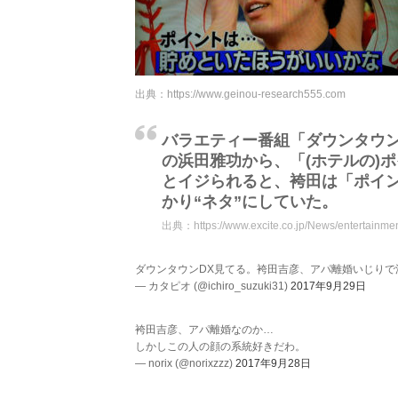
出典：
https://www.geinou-research555.com
バラエティー番組「ダウンタウン
の浜田雅功から、「(ホテルの)
とイジられると、袴田は「ポイ
かり“ネタ”にしていた。
出典：
https://www.excite.co.jp/News/entertai
ダウンタウンDX見てる。袴田吉彦、アパ離婚いじりで
— カタピオ (@ichiro_suzuki31)
2017年9月29日
袴田吉彦、アパ離婚なのか…
しかしこの人の顔の系統好きだわ。
— norix (@norixzzz)
2017年9月28日