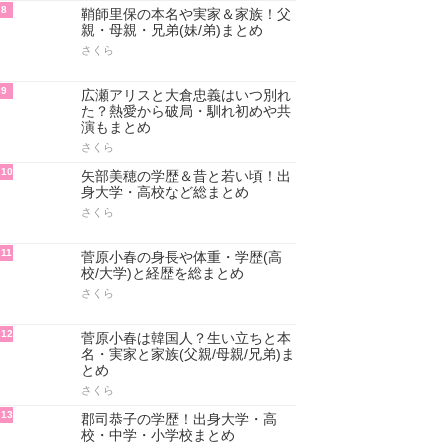
8
鞘師里保の本名や実家＆家族！父
親・母親・兄弟(妹/弟)まとめ
さくら
9
広瀬アリスと大倉忠義はいつ別れ
た？熱愛から破局・馴れ初めや共
演もまとめ
さくら
10
矢部美穂の学歴＆昔と若い頃！出
身大学・高校など総まとめ
さくら
11
菅原小春の身長や体重・学歴(高
校/大学)と経歴を総まとめ
さくら
12
菅原小春は韓国人？生い立ちと本
名・実家と家族(父親/母親/兄弟)ま
とめ
さくら
13
郡司恭子の学歴！出身大学・高
校・中学・小学校まとめ