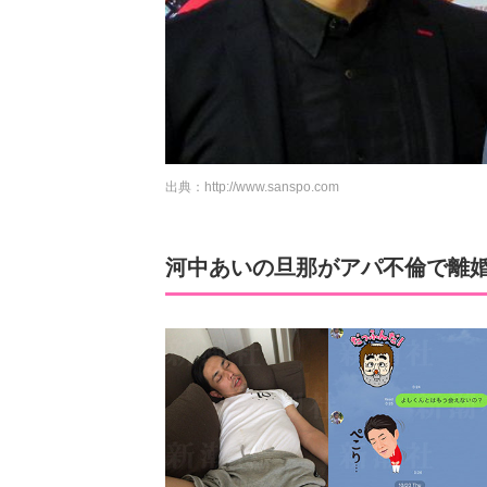
出典：
http://www.sanspo.com
河中あいの旦那がアパ不倫で離