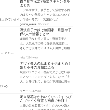
優？杉本宏之?熱愛スキャンダル
まとめ！
モデルや女優、歌手として活動する西
内まりやの熱愛スキャンダルについて
まとめています。俳優やモデル、実業家など…
geinou_otaku
/ 327 view
野沢直子の娘は格闘家！旦那や子
供3人の情報まとめ
超個性的なお笑い芸人・野沢直子さ
ん。人気絶頂の時に突然単身渡米し、
さらには現地でアメリカ人男性と結婚
し、さら…
ririto
/ 224 view
デヴィ夫人の旦那＆子供まとめ！
娘と不仲の真相に迫る
現在バラエティー番組で欠かせない存
在となっているデヴィ夫人。なぜ「夫
人」と呼ばれているのか不思議に思っ
ている…
マギー
/ 196 view
足立梨花はかわいくない？すっぴ
んブサイク疑惑も画像で検証！
女優の足立梨花ですが、かわいい派と