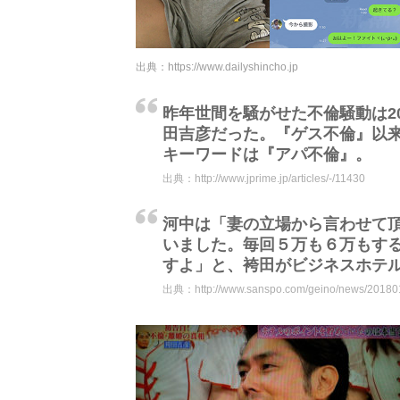
出典：
https://www.dailyshincho.jp
昨年世間を騒がせた不倫騒動は2
田吉彦だった。『ゲス不倫』以来
キーワードは『アパ不倫』。
出典：
http://www.jprime.jp/articles/-/11430
河中は「妻の立場から言わせて
いました。毎回５万も６万もす
すよ」と、袴田がビジネスホテ
出典：
http://www.sanspo.com/geino/news/2018