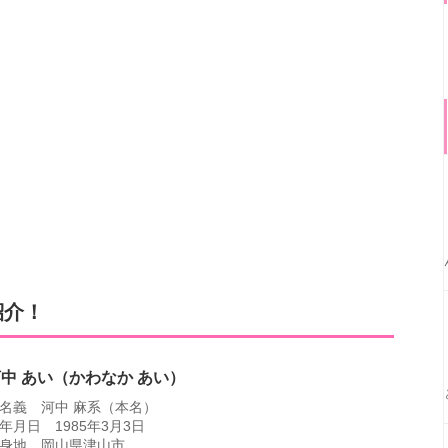
紹介！
中 あい（かわなか あい）
名義 河中 麻系（本名）
年月日 1985年3月3日
身地 岡山県津山市