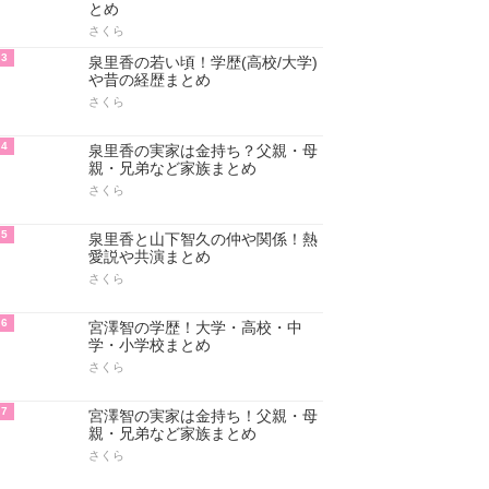
とめ
さくら
3
泉里香の若い頃！学歴(高校/大学)
や昔の経歴まとめ
さくら
4
泉里香の実家は金持ち？父親・母
親・兄弟など家族まとめ
さくら
5
泉里香と山下智久の仲や関係！熱
愛説や共演まとめ
さくら
6
宮澤智の学歴！大学・高校・中
学・小学校まとめ
さくら
7
宮澤智の実家は金持ち！父親・母
親・兄弟など家族まとめ
さくら