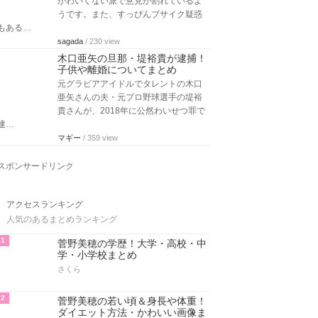
かわいくない派で意見が割れているよ
うです。また、すっぴんブサイク疑惑
もある…
sagada
/ 230 view
木口亜矢の旦那・堤裕貴が逮捕！
子供や離婚についてまとめ
元グラビアアイドルでタレントの木口
亜矢さんの夫・元プロ野球選手の堤裕
貴さんが、2018年に公然わいせつ罪で
逮…
マギー
/ 359 view
スポンサードリンク
アクセスランキング
人気のあるまとめランキング
1
菅野美穂の学歴！大学・高校・中
学・小学校まとめ
さくら
2
菅野美穂の若い頃＆身長や体重！
ダイエット方法・かわいい画像ま