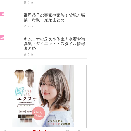
さくら
14
郡司恭子の実家や家族！父親と職
業・母親・兄弟まとめ
さくら
15
キムヨナの身長や体重！水着や写
真集・ダイエット・スタイル情報
まとめ
さくら