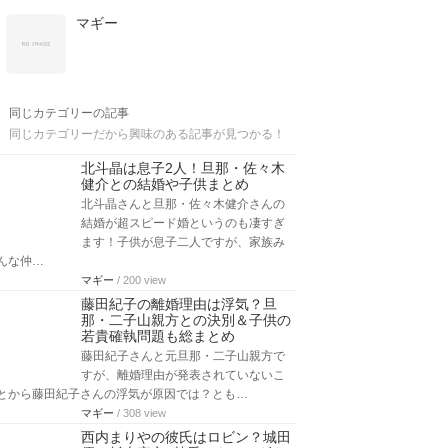
マギー
同じカテゴリーの記事
同じカテゴリーだから興味のある記事が見つかる！
北斗晶は息子2人！旦那・佐々木
健介との結婚や子供まとめ
北斗晶さんと旦那・佐々木健介さんの
結婚が超スピード婚というのも凄すぎ
ます！子供が息子二人ですが、家族み
んな仲…
マギー
/ 200 view
藤田紀子の離婚理由は浮気？旦
那・二子山親方との決別＆子供の
若貴確執問題も総まとめ
藤田紀子さんと元旦那・二子山親方で
すが、離婚理由が発表されていないこ
とから藤田紀子さんの浮気が原因では？とも…
マギー
/ 308 view
西内まりやの彼氏はロビン？城田