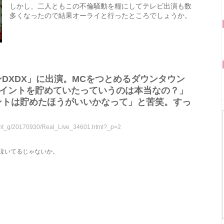
しかし、二人ともこの不倫騒動を糧にしてテレビ出演も数
多くなったので結果オーライと行ったところでしょうか。
DXDX」に出演。MCをつとめるダウンタウン
ポイントを貯めていたっていうのは本当なの？」
ントは貯めたほうがいいかなって」と苦笑。すっ
nment_g/20170930/Real_Live_34601.html?_p=2
泣いてるじゃないか。