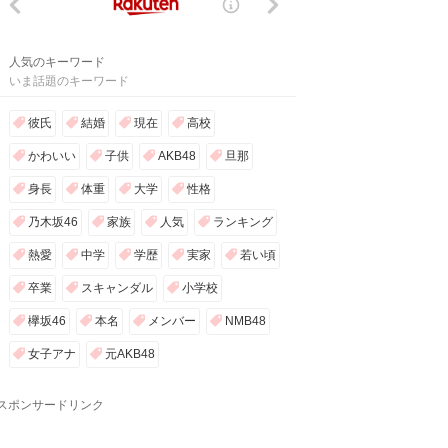
人気のキーワード
いま話題のキーワード
彼氏
結婚
現在
高校
かわいい
子供
AKB48
旦那
身長
体重
大学
性格
乃木坂46
家族
人気
ランキング
熱愛
中学
学歴
実家
若い頃
卒業
スキャンダル
小学校
欅坂46
本名
メンバー
NMB48
女子アナ
元AKB48
スポンサードリンク