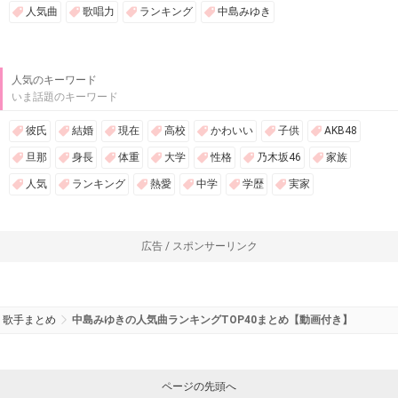
人気曲
歌唱力
ランキング
中島みゆき
人気のキーワード
いま話題のキーワード
彼氏
結婚
現在
高校
かわいい
子供
AKB48
旦那
身長
体重
大学
性格
乃木坂46
家族
人気
ランキング
熱愛
中学
学歴
実家
広告 / スポンサーリンク
歌手まとめ
中島みゆきの人気曲ランキングTOP40まとめ【動画付き】
ページの先頭へ