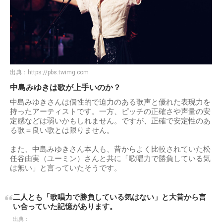
出典：
https://pbs.twimg.com
中島みゆきは歌が上手いのか？
中島みゆきさんは個性的で迫力のある歌声と優れた表現力を
持ったアーティストです。一方、ピッチの正確さや声量の安
定感などは弱いかもしれません。ですが、正確で安定性のあ
る歌＝良い歌とは限りません。
また、中島みゆきさん本人も、昔からよく比較されていた松
任谷由実（ユーミン）さんと共に「歌唱力で勝負している気
は無い」と言っていたそうです。
二人とも「歌唱力で勝負している気はない」と大昔から言
い合っていた記憶があります。
出典：