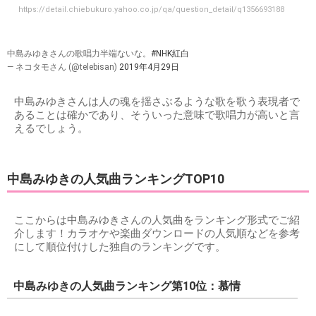
https://detail.chiebukuro.yahoo.co.jp/qa/question_detail/q1356693188
中島みゆきさんの歌唱力半端ないな。
#NHK紅白
— ネコタモさん (@telebisan)
2019年4月29日
中島みゆきさんは人の魂を揺さぶるような歌を歌う表現者で
あることは確かであり、そういった意味で歌唱力が高いと言
えるでしょう。
中島みゆきの人気曲ランキングTOP10
ここからは中島みゆきさんの人気曲をランキング形式でご紹
介します！カラオケや楽曲ダウンロードの人気順などを参考
にして順位付けした独自のランキングです。
中島みゆきの人気曲ランキング第10位：慕情