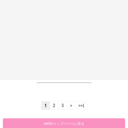
----------------------------------------------------------------
1
2
3
>
>>|
AIKRUトップページに戻る