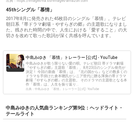
出典：
https://images-na.ssl-images-amazon.com
45thシングル「慕情」
2017年8月に発売された45枚目のシングル「慕情」。テレビ
朝日系『帯ドラマ劇場・やすらぎの郷』の主題歌になりまし
た。残された時間の中で、人生における「愛すること」の大
切さを改めて歌った歌詞が深く共感を呼んでいます。
中島みゆき 「慕情」トレーラー [公式] - YouTube
中島みゆきが歌う限りない愛の唄。テレビ朝日 帯ドラマ劇場
『やすらぎの郷』主題歌「慕情」、8月23日のシングル発売が
決定！ 今回の新曲「慕情」は、『北の国から』などの数多くの
ドラマを手掛けた倉本聰氏がシニア世代に贈る渾身の帯ドラマ
劇場『やすらぎの郷』の主題歌。 そのドラマの主題歌となる本
作「慕情」は、人生を振り返り...
出典：中島みゆき 「慕情」トレーラー [公式] - YouTube
中島みゆきの人気曲ランキング第9位：ヘッドライト・
テールライト