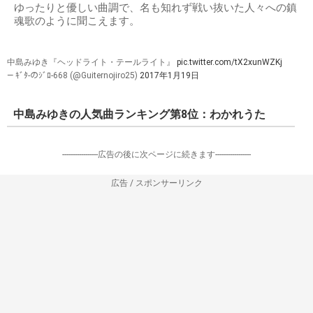
ゆったりと優しい曲調で、名も知れず戦い抜いた人々への鎮
魂歌のように聞こえます。
中島みゆき『ヘッドライト・テールライト』
pic.twitter.com/tX2xunWZKj
— ｷﾞﾀ-のｼﾞﾛ-668 (@Guiternojiro25)
2017年1月19日
中島みゆきの人気曲ランキング第8位：わかれうた
-----------------広告の後に次ページに続きます-----------------
広告 / スポンサーリンク