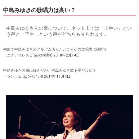
中島みゆきの歌唱力は高い？
中島みゆきさんの歌について、ネット上では「上手い」とい
う声と「下手」という声がどちらも見られます。
初めて中島みゆきのアルバム借りたところその歌唱力に脱帽ぞ
— ニチアサレズビ (@ksmika)
2018年2月14日
中島みゆきの曲は好きだが、中島みゆき歌下手だよな？
— センソム (@bkk5454)
2014年11月4日