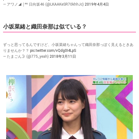
— アワノ◢ ￨⁴⁶ 日向坂46 (@LKAAKeSR70khhJc)
2019年4月4日
小坂菜緒と織田奈那は似ている？
ずっと思ってるんですけど、小坂菜緒ちゃんって織田奈那っぽく見えるときあ
りませんか？？
pic.twitter.com/vQdg0I4LpS
— たまごん🌛 (@775_yeah)
2018年3月11日