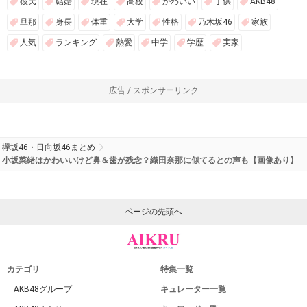
彼氏
結婚
現在
高校
かわいい
子供
AKB48
旦那
身長
体重
大学
性格
乃木坂46
家族
人気
ランキング
熱愛
中学
学歴
実家
広告 / スポンサーリンク
欅坂46・日向坂46まとめ
小坂菜緒はかわいいけど鼻＆歯が残念？織田奈那に似てるとの声も【画像あり】
ページの先頭へ
カテゴリ
特集一覧
AKB48グループ
キュレーター一覧