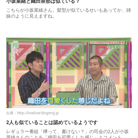
小坂菜緒と織田奈那は似ている？
こちらが小坂菜緒さん。髪型が似ているせいもあってか、姉
妹のように見えますね。
出典：
http://livedoor.blogimg.jp
2人も似ていることは認めているようです
レギュラー番組「欅って、書けない？」の司会の2人が小坂
菜緒さんのことを「織田を可愛くした感じ」とコメント