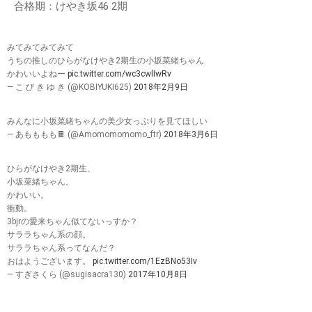
合格期：けやき坂46 2期
みてみてみてみて
うちの推しのひらがなけやき2期生の小坂菜緒ちゃん
かわいいよねー
pic.twitter.com/wc3cwlIwRv
— こ び き ゆ き (@KOBIYUKI625)
2018年2月9日
みんなに小坂菜緒ちゃんの美少女っぷりを見てほしい
— あもももも🍫 (@Amomomomomo_ftr)
2018年3月6日
ひらがなけやき2期生、
小坂菜緒ちゃん。
かわいい。
衝動。
3bjrの愛来ちゃん似てないっすか？
サララちゃん系の顔。
サララちゃん系ってなんだ？
おはようございます。
pic.twitter.com/1EzBNo53Iv
— すぎさくら (@sugisacra130)
2017年10月8日