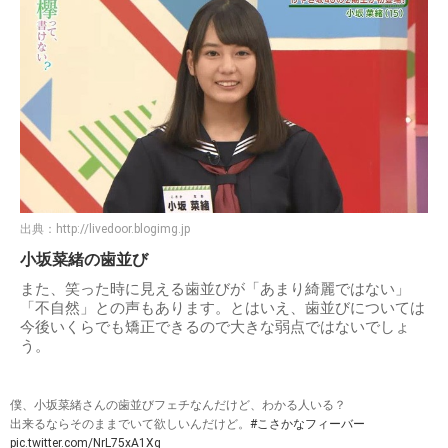
出典：
http://livedoor.blogimg.jp
小坂菜緒の歯並び
また、笑った時に見える歯並びが「あまり綺麗ではない」
「不自然」との声もあります。とはいえ、歯並びについては
今後いくらでも矯正できるので大きな弱点ではないでしょ
う。
僕、小坂菜緒さんの歯並びフェチなんだけど、わかる人いる？
出来るならそのままでいて欲しいんだけど。
#こさかなフィーバー
pic.twitter.com/NrL75xA1Xg