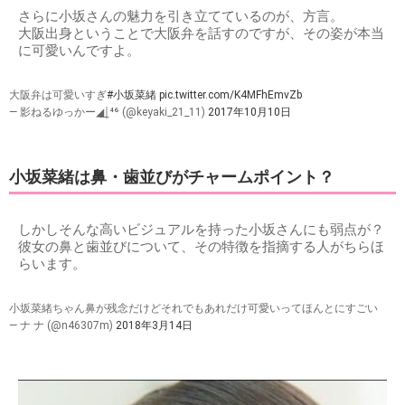
さらに小坂さんの魅力を引き立てているのが、方言。
大阪出身ということで大阪弁を話すのですが、その姿が本当
に可愛いんですよ。
大阪弁は可愛いすぎ
#小坂菜緒
pic.twitter.com/K4MFhEmvZb
— 影ねるゆっかー◢͟￨⁴⁶ (@keyaki_21_11)
2017年10月10日
小坂菜緒は鼻・歯並びがチャームポイント？
しかしそんな高いビジュアルを持った小坂さんにも弱点が？
彼女の鼻と歯並びについて、その特徴を指摘する人がちらほ
らいます。
小坂菜緒ちゃん鼻が残念だけどそれでもあれだけ可愛いってほんとにすごい
— ナ ナ (@n46307m)
2018年3月14日