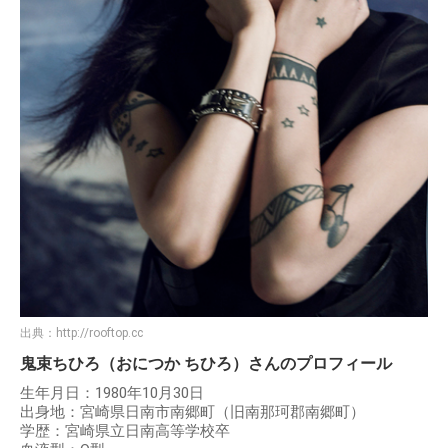
出典：
http://rooftop.cc
鬼束ちひろ（おにつか ちひろ）さんのプロフィール
生年月日：1980年10月30日
出身地：宮崎県日南市南郷町（旧南那珂郡南郷町）
学歴：宮崎県立日南高等学校卒