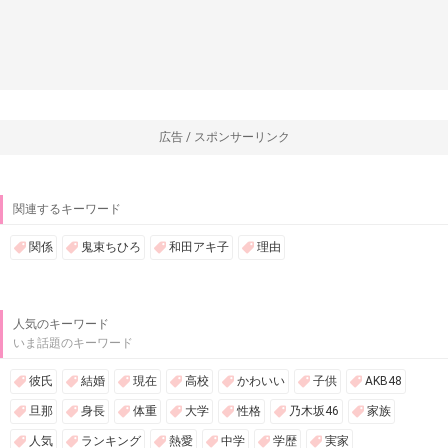
広告 / スポンサーリンク
関連するキーワード
関係
鬼束ちひろ
和田アキ子
理由
人気のキーワード
いま話題のキーワード
彼氏
結婚
現在
高校
かわいい
子供
AKB48
旦那
身長
体重
大学
性格
乃木坂46
家族
人気
ランキング
熱愛
中学
学歴
実家