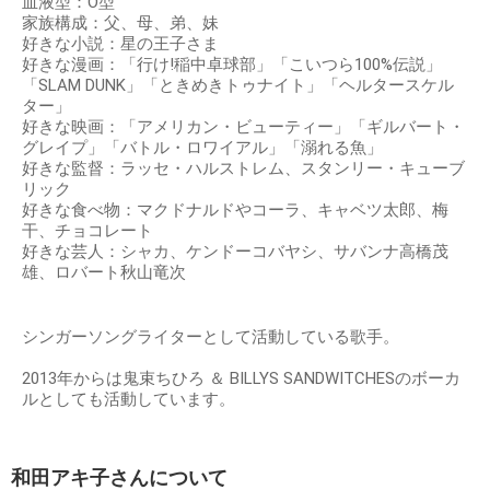
血液型：O型
家族構成：父、母、弟、妹
好きな小説：星の王子さま
好きな漫画：「行け!稲中卓球部」「こいつら100%伝説」
「SLAM DUNK」「ときめきトゥナイト」「ヘルタースケル
ター」
好きな映画：「アメリカン・ビューティー」「ギルバート・
グレイプ」「バトル・ロワイアル」「溺れる魚」
好きな監督：ラッセ・ハルストレム、スタンリー・キューブ
リック
好きな食べ物：マクドナルドやコーラ、キャベツ太郎、梅
干、チョコレート
好きな芸人：シャカ、ケンドーコバヤシ、サバンナ高橋茂
雄、ロバート秋山竜次
シンガーソングライターとして活動している歌手。
2013年からは鬼束ちひろ ＆ BILLYS SANDWITCHESのボーカ
ルとしても活動しています。
和田アキ子さんについて