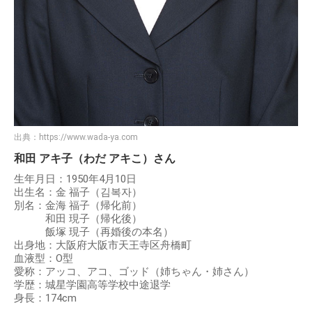
出典：
https://www.wada-ya.com
和田 アキ子（わだ アキこ）さん
生年月日：1950年4月10日
出生名：金 福子（김복자）
別名：金海 福子（帰化前）
和田 現子（帰化後）
飯塚 現子（再婚後の本名）
出身地：大阪府大阪市天王寺区舟橋町
血液型：O型
愛称：アッコ、アコ、ゴッド（姉ちゃん・姉さん）
学歴：城星学園高等学校中途退学
身長：174cm