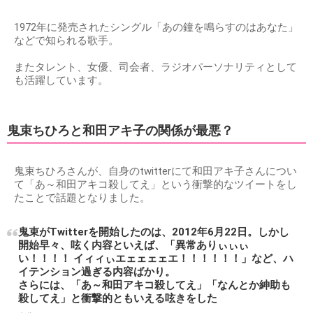
1972年に発売されたシングル「あの鐘を鳴らすのはあなた」
などで知られる歌手。
またタレント、女優、司会者、ラジオパーソナリティとして
も活躍しています。
鬼束ちひろと和田アキ子の関係が最悪？
鬼束ちひろさんが、自身のtwitterにて和田アキ子さんについ
て「あ～和田アキコ殺してえ」という衝撃的なツイートをし
たことで話題となりました。
鬼束がTwitterを開始したのは、2012年6月22日。しかし
開始早々、呟く内容といえば、「異常ありぃぃぃ
い！！！！ イィィぃエェェェェエ！！！！！！」など、ハ
イテンション過ぎる内容ばかり。
さらには、「あ～和田アキコ殺してえ」「なんとか紳助も
殺してえ」と衝撃的ともいえる呟きをした