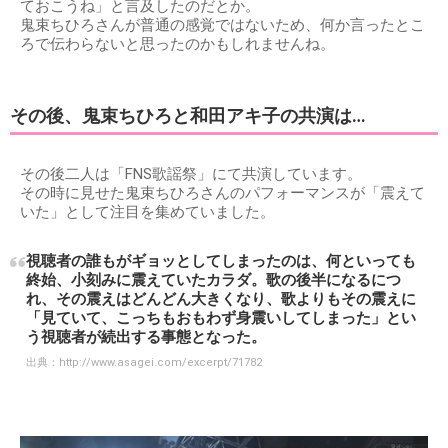
ておこうね」と言及したのだとか。
鬼束ちひろさんが普通の感覚ではないため、何か言ったとこ
ろで伝わらないと思ったのかもしれませんね。
その後、鬼束ちひろと和田アキ子の共演は…
その後二人は「FNS歌謡祭」にて共演しています。
その時に見せた鬼束ちひろさんのパフォーマンスが「震えて
いた」として注目を集めていました。
視聴者の誰もがギョッとしてしまったのは、何といっても
終始、小刻みに震えていたカラダ。歌の後半になるにつ
れ、その震えはどんどん大きくなり、歌よりもその震えに
「見ていて、こっちもおもわず身震いしてしまった」とい
う視聴者が続出する事態となった。
出典：
http://www.asagei.com/excerpt/71782