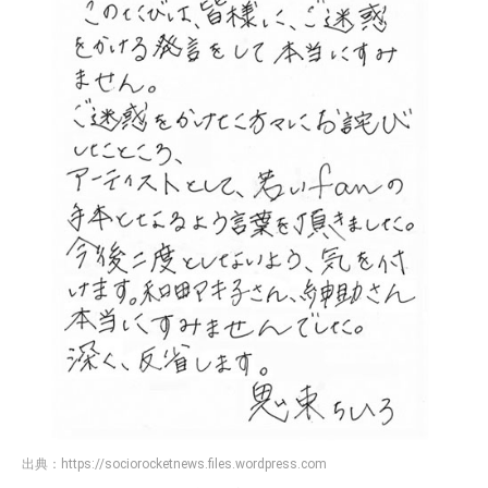
出典：
https://sociorocketnews.files.wordpress.com