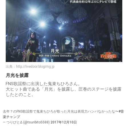
出典：
http://livedoor.blogimg.jp
月光を披露
FNS歌謡祭に出演した鬼束ちひろさん。
大ヒット曲である「月光」を披露し、圧巻のステージを披露
したとのこと。
去年？のFNS歌謡祭で鬼束ちひろが歌った月光は表現力ハンパなかったな〜
#音
楽チャンプ
— つりびとΔ (@tsuribito5588)
2017年12月10日