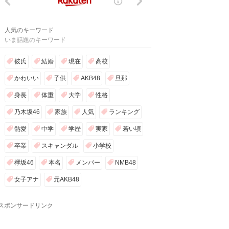
人気のキーワード
いま話題のキーワード
彼氏
結婚
現在
高校
かわいい
子供
AKB48
旦那
身長
体重
大学
性格
乃木坂46
家族
人気
ランキング
熱愛
中学
学歴
実家
若い頃
卒業
スキャンダル
小学校
欅坂46
本名
メンバー
NMB48
女子アナ
元AKB48
スポンサードリンク