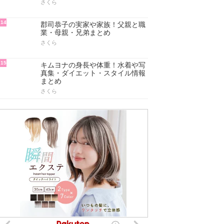
さくら
14
郡司恭子の実家や家族！父親と職
業・母親・兄弟まとめ
さくら
15
キムヨナの身長や体重！水着や写
真集・ダイエット・スタイル情報
まとめ
さくら