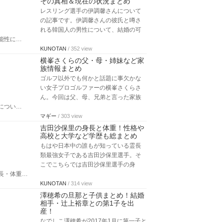
その真相＆現在の状況まとめ
レスリング選手の伊調馨さんについて
の記事です。伊調馨さんの彼氏と噂さ
れる韓国人の男性について、結婚の可
能性に…
KUNOTAN
/ 352 view
横峯さくらの父・母・姉妹など家
族情報まとめ
ゴルフ以外でも何かと話題に事欠かな
い女子プロゴルファーの横峯さくらさ
ん。今回は父、母、兄弟と言った家族
につい…
マギー
/ 303 view
吉田沙保里の身長と体重！性格や
高校と大学など学歴も総まとめ
もはや日本中の誰もが知っている霊長
類最強女子である吉田沙保里選手。そ
こでこちらでは吉田沙保里選手の身
長・体重…
KUNOTAN
/ 314 view
澤穂希の旦那と子供まとめ！結婚
相手・辻上裕章との第1子を出
産！
なでしこ澤穂希が2017年1月に第一子と