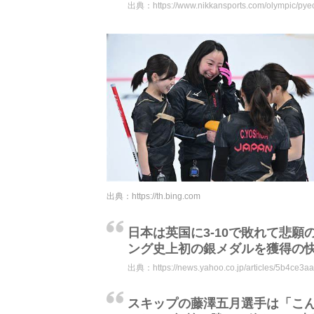
出典：
https://www.nikkansports.com/olympic/p
出典：
https://th.bing.com
日本は英国に3-10で敗れて悲
ング史上初の銀メダルを獲得の
出典：
https://news.yahoo.co.jp/articles/5b4
スキップの藤澤五月選手は「こ