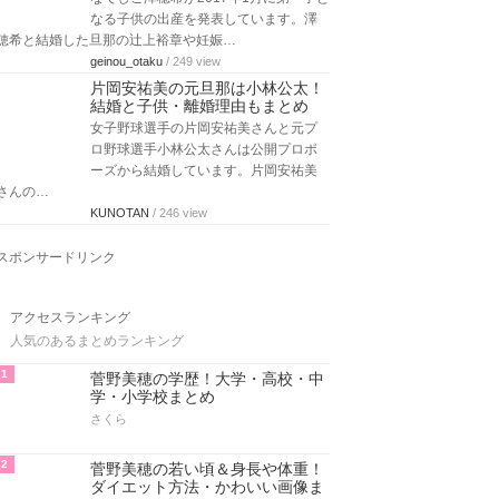
なる子供の出産を発表しています。澤
穂希と結婚した旦那の辻上裕章や妊娠…
geinou_otaku
/ 249 view
片岡安祐美の元旦那は小林公太！
結婚と子供・離婚理由もまとめ
女子野球選手の片岡安祐美さんと元プ
ロ野球選手小林公太さんは公開プロポ
ーズから結婚しています。片岡安祐美
さんの…
KUNOTAN
/ 246 view
スポンサードリンク
アクセスランキング
人気のあるまとめランキング
1
菅野美穂の学歴！大学・高校・中
学・小学校まとめ
さくら
2
菅野美穂の若い頃＆身長や体重！
ダイエット方法・かわいい画像ま