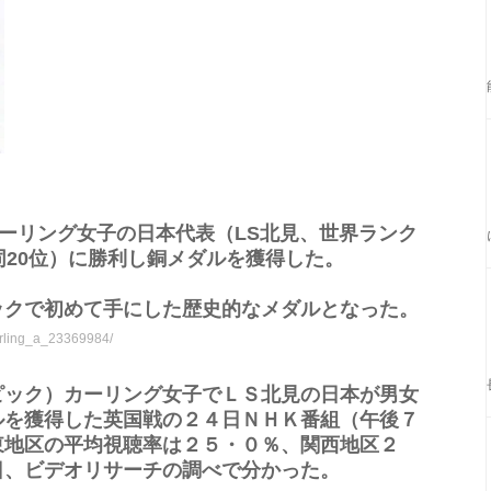
カーリング女子の日本代表（LS北見、世界ランク
同20位）に勝利し銅メダルを獲得した。
ックで初めて手にした歴史的なメダルとなった。
curling_a_23369984/
ピック）カーリング女子でＬＳ北見の日本が男女
ルを獲得した英国戦の２４日ＮＨＫ番組（午後７
東地区の平均視聴率は２５・０％、関西地区２
日、ビデオリサーチの調べで分かった。