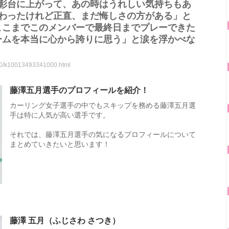
表彰台に上がって、あの時はうれしい気持ちもあ
変わったけれど正直、まだ悔しさの方がある」と
ここまでこのメンバーで最終日までプレーできた
ームを本当に心から誇りに思う」と涙を浮かべな
220/k10013493341000.html
藤澤五月選手のプロフィールを紹介！
カーリング女子選手の中でもスキップを務める藤澤五月選
手は特に人気が高い選手です。
それでは、藤澤五月選手の気になるプロフィールについて
まとめていきたいと思います！
藤澤 五月（ふじさわ さつき）