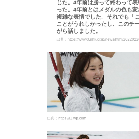
じた。4年前は勝って終わって
った。4年前とはメダルの色も
複雑な表情でした。それでも「
ことがうれしかったし、このチ
がら話しました。
出典：
https://www3.nhk.or.jp/news/html/20220
出典：
https://i1.wp.com