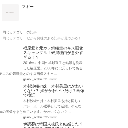
マギー
同じカテゴリーの記事
同じカテゴリーだから興味のある記事が見つかる！
福原愛と元カレ錦織圭のキス画像
スキャンダル！破局理由が意外す
ぎる！？
2016年に中国の卓球選手と結婚を発表
した福原愛。2008年には元カレである
テニスの錦織圭とのキス画像スキャ…
geinou_otaku
/ 316 view
木村沙織の妹・木村美里はかわい
くない？ 姉がかわいいだけ？画像
で検証
木村沙織の妹・木村美里も姉と同じく
バレーボール選手として活躍。そんな
妹の画像をまとめています。かわいくない？…
geinou_otaku
/ 222 view
伊調馨は韓国人彼氏と結婚した？