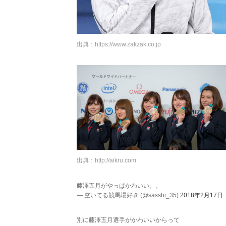
出典：
https://www.zakzak.co.jp
出典：
http://aikru.com
藤澤五月がやっぱかわいい。。
— 空いてる競馬場好き (@sasshi_35)
2018年2月17日
別に藤澤五月選手がかわいいからって