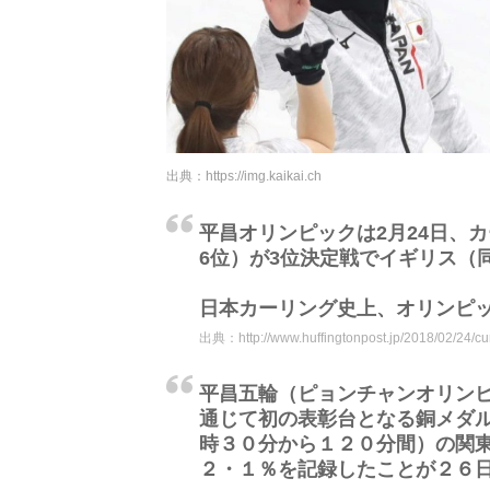
出典：
https://img.kaikai.ch
平昌オリンピックは2月24日、
6位）が3位決定戦でイギリス（
日本カーリング史上、オリンピ
出典：
http://www.huffingtonpost.jp/2018/02/24/
平昌五輪（ピョンチャンオリン
通じて初の表彰台となる銅メダ
時３０分から１２０分間）の関
２・１％を記録したことが２６