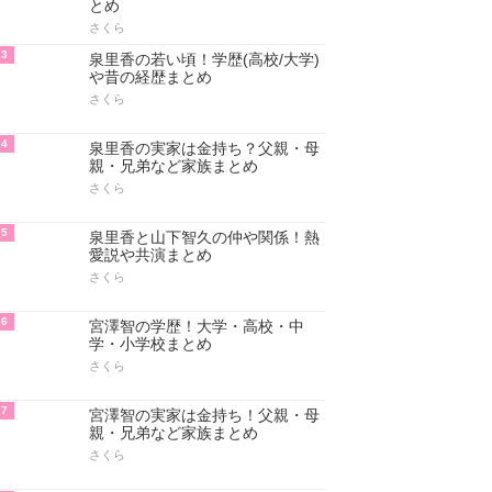
とめ
さくら
3
泉里香の若い頃！学歴(高校/大学)
や昔の経歴まとめ
さくら
4
泉里香の実家は金持ち？父親・母
親・兄弟など家族まとめ
さくら
5
泉里香と山下智久の仲や関係！熱
愛説や共演まとめ
さくら
6
宮澤智の学歴！大学・高校・中
学・小学校まとめ
さくら
7
宮澤智の実家は金持ち！父親・母
親・兄弟など家族まとめ
さくら