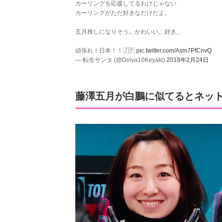
カーリングを応援してるわけじゃない
カーリングがただ好きなだけだよ。
五月推しになりそう。かわいい。好き。
頑張れ！日本！！🇯🇵
pic.twitter.com/Asm7PfCnvQ
— 転生サンタ (@Doiya10Keyaki)
2018年2月24日
藤澤五月が白鵬に似てるとネッ