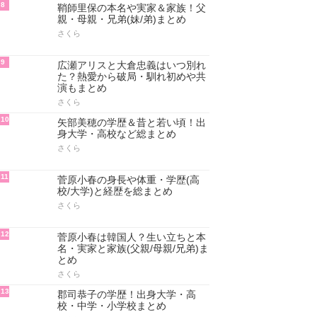
8
鞘師里保の本名や実家＆家族！父
親・母親・兄弟(妹/弟)まとめ
さくら
9
広瀬アリスと大倉忠義はいつ別れ
た？熱愛から破局・馴れ初めや共
演もまとめ
さくら
10
矢部美穂の学歴＆昔と若い頃！出
身大学・高校など総まとめ
さくら
11
菅原小春の身長や体重・学歴(高
校/大学)と経歴を総まとめ
さくら
12
菅原小春は韓国人？生い立ちと本
名・実家と家族(父親/母親/兄弟)ま
とめ
さくら
13
郡司恭子の学歴！出身大学・高
校・中学・小学校まとめ