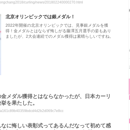
yeongchang2018/curling/news/201802240000270.html
北京オリンピックでは銀メダル！
2022年開催の北京オリンピックでは、見事銀メダルを獲
得！金メダルとはならず悔しがる藤澤五月選手の姿もあり
ましたが、2大会連続でのメダル獲得は素晴らしいですね。
願の金メダル獲得とはならなかったが、日本カーリ
快挙を果たした。
ce3aaa161c89b40359bdcd4d2b2d069c7e8cc
んなに悔しい表彰式ってあるんだなって初めて感