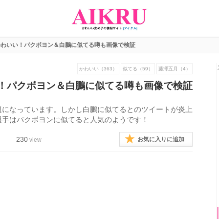
かわいい！パクボヨン＆白鵬に似てる噂も画像で検証
かわいい（363）
似てる（59）
藤澤五月（4）
！パクボヨン＆白鵬に似てる噂も画像で検証
題になっています。しかし白鵬に似てるとのツイートが炎上
選手はパクボヨンに似てると人気のようです！
230
お気に入りに追加
view