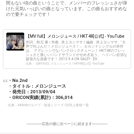
間もない頃の曲ということで、メンバーのフレッシュさが弾
けた元気いっぱいの曲となっています。この曲もおすすめな
ので要チェックです！
【MV full】メロンジュース / HKT48[公式] - YouTube
作詞：秋元 康 / 作曲 : 井上ヨシマサ / 編曲 : 井上ヨシマサ 「大
声で叫ぶんだ！メロンジュース！」 セカンドシングルの本作
は、 アグレッシヴなパンクロックチューン！ HKT48のフレッ
シュさと激しいバンドサウンドがせめぎあう、 ヘドバン必須な
超強力な楽曲です！ 2013.9.4 ON SALE!! 【H...
出典：【MV full】メロンジュース / HKT48[公式] - YouTube
・No.2nd
・タイトル：メロンジュース
・発売日：2013/09/04
・ORICON実績(累計)：306,014
出典：
AKB48グループ・坂道シリーズ CD売上推移一覧
-----------------広告の後に次ページに続きます-----------------