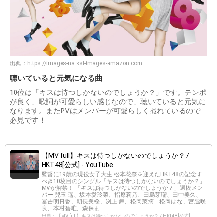
出典：
https://images-na.ssl-images-amazon.com
聴いていると元気になる曲
10位は「キスは待つしかないのでしょうか？」です。テンポ
が良く、歌詞が可愛らしい感じなので、聴いていると元気に
なります。またPVはメンバーが可愛らしく撮れているので
必見です！
【MV full】キスは待つしかないのでしょうか？ /
HKT48[公式] - YouTube
監督に19歳の現役女子大生 松本花奈を迎えたHKT48の記念す
べき10枚目のシングル「キスは待つしかないのでしょうか？」
MVが解禁！ 「キスは待つしかないのでしょうか？」選抜メン
バー 兒玉 遥、坂本愛玲菜、指原莉乃、田島芽瑠、田中美久、
冨吉明日香、朝長美桜、渕上 舞、松岡菜摘、松岡はな、宮脇咲
良、本村碧唯、森保ま...
出典：【MV full】キスは待つしかないのでしょうか？ / HKT48[公式] -