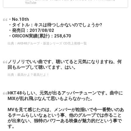
YouTube
・No.10th
・タイトル：キスは待つしかないのでしょうか?
・発売日：2017/08/02
・ORICON実績(累計)：258,670
出典：
AKB48グループ・坂道シリーズ CD売上推移一覧
ノリノリでいい曲です、聴いてると元気になりますね、何
回もループして聴いてます、はい。
出典：
最高かよ？最高だよ！
HKT48らしい、元気が出るアッパーチューンです。曲中に
MIXが乱れ飛ぶなんて思いもよらなかった。
MVを見て感じたのは、メンバーが粒揃いで今一番勢いのあ
るチームらしいなぁという事、他のグループでは作ること
が出来ない、独特のパワーある映像が魅力的だという事で
す。