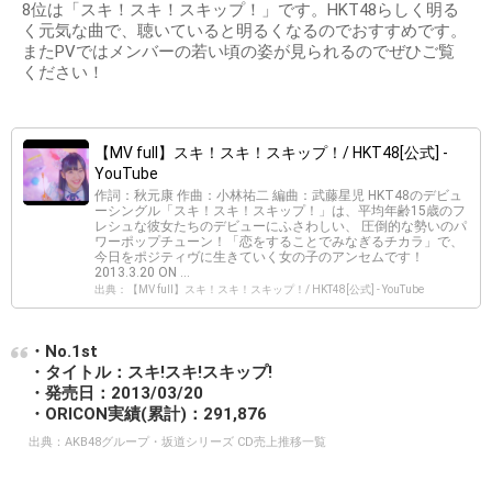
8位は「スキ！スキ！スキップ！」です。HKT48らしく明る
く元気な曲で、聴いていると明るくなるのでおすすめです。
またPVではメンバーの若い頃の姿が見られるのでぜひご覧
ください！
【MV full】スキ！スキ！スキップ！/ HKT48[公式] -
YouTube
作詞：秋元康 作曲：小林祐二 編曲：武藤星児 HKT48のデビュ
ーシングル「スキ！スキ！スキップ！」は、平均年齢15歳のフ
レシュな彼女たちのデビューにふさわしい、 圧倒的な勢いのパ
ワーポップチューン！「恋をすることでみなぎるチカラ」で、
今日をポジティヴに生きていく女の子のアンセムです！
2013.3.20 ON ...
出典：【MV full】スキ！スキ！スキップ！/ HKT48[公式] - YouTube
・No.1st
・タイトル：スキ!スキ!スキップ!
・発売日：2013/03/20
・ORICON実績(累計)：291,876
出典：
AKB48グループ・坂道シリーズ CD売上推移一覧