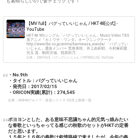
も素晴らしいので要チェックです！
【MV full】バグっていいじゃん / HKT48[公式] -
YouTube
HKT48 9thシングル「バグっていいじゃん」Music Video TBS
系アニメ『カミワザ・ワンダ』オープニングテーマ
http://www.tbs.co.jp/anime/kamiwaza_wanda/ 「バグってい
いじゃん」選抜メンバー 荒巻美咲、井上由莉耶、今村麻莉愛、
兒玉 遥、駒田京伽、指原莉乃、...
出典：【MV full】バグっていいじゃん / HKT48[公式] - YouTube
・No.9th
・タイトル：バグっていいじゃん
・発売日：2017/02/15
・ORICON実績(累計)：274,545
出典：
AKB48グループ・坂道シリーズ CD売上推移一覧
ポヨヨンとした、ある意味不思議ちゃん的元気っ娘みたい
な春歌といっちゃってる感じの秋歌のセットがHKTの定番
だと思います。
１５年と１６年の春歌は叙情路線で来ましたが、今年の春