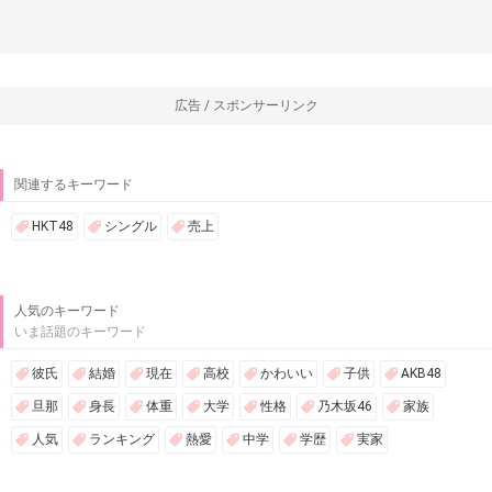
広告 / スポンサーリンク
関連するキーワード
HKT48
シングル
売上
人気のキーワード
いま話題のキーワード
彼氏
結婚
現在
高校
かわいい
子供
AKB48
旦那
身長
体重
大学
性格
乃木坂46
家族
人気
ランキング
熱愛
中学
学歴
実家