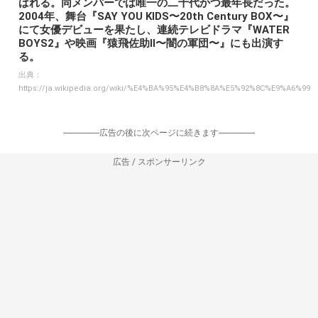
ばれる。同メンバーでは唯一の二十代かつ最年長だった。
2004年、舞台『SAY YOU KIDS〜20th Century BOX〜』
にて女優デビューを果たし、連続テレビドラマ『WATER
BOYS2』や映画『猿飛佐助II〜闇の軍団〜』にも出演す
る。
出典：
https://ja.wikipedia.org/wiki/%E4%BA%95%E4%B8%8A%E5%92%8C%E9%A6%99
-----------------広告の後に次ページに続きます-----------------
広告 / スポンサーリンク