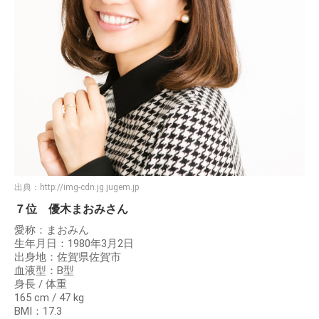
出典：
http://img-cdn.jg.jugem.jp
７位 優木まおみさん
愛称：まおみん
生年月日：1980年3月2日
出身地：佐賀県佐賀市
血液型：B型
身長 / 体重
165 cm / 47 kg
BMI：17.3