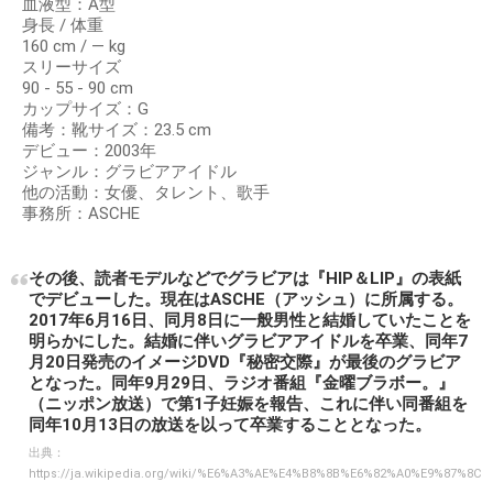
血液型：A型
身長 / 体重
160 cm / ― kg
スリーサイズ
90 - 55 - 90 cm
カップサイズ：G
備考：靴サイズ：23.5 cm
デビュー：2003年
ジャンル：グラビアアイドル
他の活動：女優、タレント、歌手
事務所：ASCHE
その後、読者モデルなどでグラビアは『HIP＆LIP』の表紙
でデビューした。現在はASCHE（アッシュ）に所属する。
2017年6月16日、同月8日に一般男性と結婚していたことを
明らかにした。結婚に伴いグラビアアイドルを卒業、同年7
月20日発売のイメージDVD『秘密交際』が最後のグラビア
となった。同年9月29日、ラジオ番組『金曜ブラボー。』
（ニッポン放送）で第1子妊娠を報告、これに伴い同番組を
同年10月13日の放送を以って卒業することとなった。
出典：
https://ja.wikipedia.org/wiki/%E6%A3%AE%E4%B8%8B%E6%82%A0%E9%87%8C