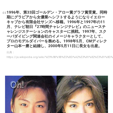
1996年、第33回ゴールデン・アロー賞グラフ賞受賞。同時
期にグラビアから女優業へシフトするようになりイエロー
キャブから有限会社サンズへ移籍。1996年と1997年の11
月、テレビ朝日『27時間チャレンジテレビ』のニュースチ
ャレンジステーションのキャスターに挑戦。1997年、スク
ーバダイビング関連会社のイメージキャラクターとして、
プロのモデルダイバーを務める。1998年5月、CMディレク
ター山本一磨と結婚し、2000年5月11日に長女を出産。
出典：
https://ja.wikipedia.org/wiki/%E9%9B%9B%E5%BD%A2%E3%81%82%E3%81%8D