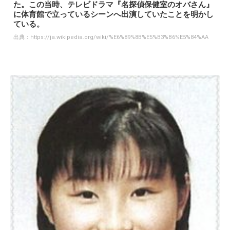
た。この当時、テレビドラマ『名探偵保健室のオバさん』
に体育館で立っているシーンへ出演していたことを明かし
ている。
出典：
https://ja.wikipedia.org/wiki/%E6%89%8B%E5%B3%B6%E5%84%AA