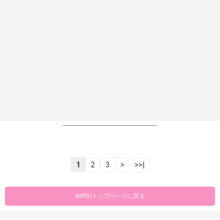
----------------------------------------------------------------
1
2
3
>
>>|
AIKRUトップページに戻る