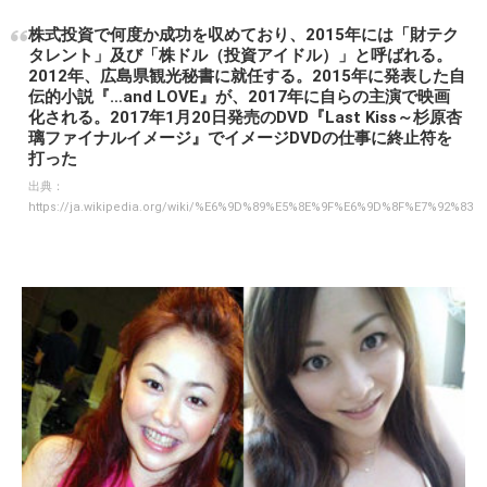
株式投資で何度か成功を収めており、2015年には「財テク
タレント」及び「株ドル（投資アイドル）」と呼ばれる。
2012年、広島県観光秘書に就任する。2015年に発表した自
伝的小説『…and LOVE』が、2017年に自らの主演で映画
化される。2017年1月20日発売のDVD『Last Kiss～杉原杏
璃ファイナルイメージ』でイメージDVDの仕事に終止符を
打った
出典：
https://ja.wikipedia.org/wiki/%E6%9D%89%E5%8E%9F%E6%9D%8F%E7%92%83