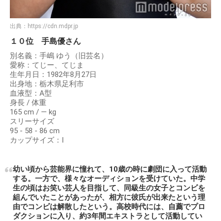
出典：
https://cdn.mdpr.jp
１０位 手島優さん
別名義：手嶋 ゆう（旧芸名）
愛称：てじー、てじま
生年月日：1982年8月27日
出身地：栃木県足利市
血液型：A型
身長 / 体重
165 cm / ― kg
スリーサイズ
95 - 58 - 86 cm
カップサイズ：I
幼い頃から芸能界に憧れて、10歳の時に劇団に入って活動
する。一方で、様々なオーディションを受けていた。中学
生の頃はお笑い芸人を目指して、同級生の女子とコンビを
組んでいたことがあったが、相方に彼氏が出来たという理
由でコンビは解散したという。高校時代には、自薦でプロ
ダクションに入り、約3年間エキストラとして活動してい