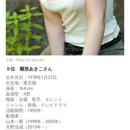
出典：
https://i2.wp.com
９位 雛形あきこさん
生年月日：1978年1月27日
出生地：東京都
身長：164 cm
血液型：A型
職業：女優、歌手、タレント
ジャンル：映画、テレビドラマ
活動期間：1992年 -
配偶者：
山本一磨（1998年 - 2003年）
天野浩成（2013年 - ）