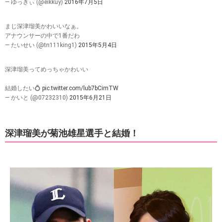
— ゆっきぃ (@eikkuy)
2016年7月5日
まじ深津瑠美かわいいなぁ。
アナウンサーの中で1番だわ
— たいせい (@tn111king1)
2015年5月4日
深津瑠美ってめっちゃかわいい
結婚したい💍
pic.twitter.com/lub7bCimTW
— かいと (@07232310)
2015年6月21日
深津瑠美が菊池雄星選手と結婚！