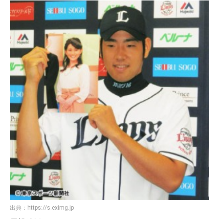
出典：
https://s.eximg.jp