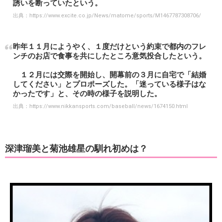
誘いを断っていたという。
出典：
https://www.excite.co.jp/News/matome/sports/M1467787308706/
昨年１１月にようやく、１度だけという約束で都内のフレ
ンチのお店で食事を共にしたところ意気投合したという。
１２月には交際を開始し、開幕前の３月に自宅で「結婚
してください」とプロポーズした。「迷っている様子はな
かったです」と、その時の様子を説明した。
出典：
https://www.nikkansports.com/baseball/news/1674150.html
深津瑠美と菊池雄星の馴れ初めは？