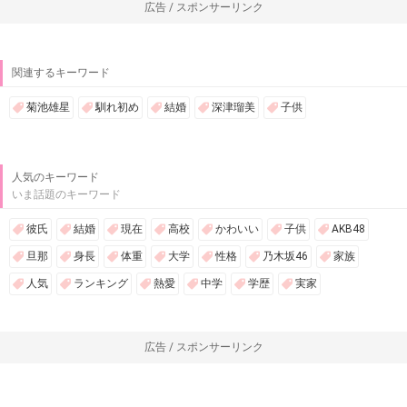
広告 / スポンサーリンク
関連するキーワード
菊池雄星
馴れ初め
結婚
深津瑠美
子供
人気のキーワード
いま話題のキーワード
彼氏
結婚
現在
高校
かわいい
子供
AKB48
旦那
身長
体重
大学
性格
乃木坂46
家族
人気
ランキング
熱愛
中学
学歴
実家
広告 / スポンサーリンク