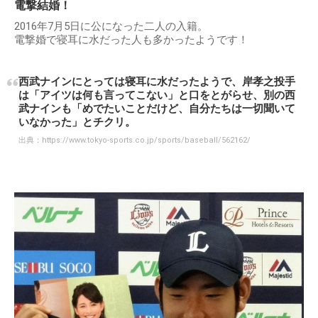
電撃結婚！
2016年7月5日に公になった二人の入籍。
電撃婚で寝耳に水だった人も多かったようです！
西武ナインにとっては寝耳に水だったようで、岸孝之投手
は「アイツは何も言ってこない」と口をとがらせ、別の西
武ナインも「めでたいことだけど、自分たちは一切聞いて
いなかった」とチクリ。
出典：
https://www.tokyo-sports.co.jp/sports/baseball/562162/