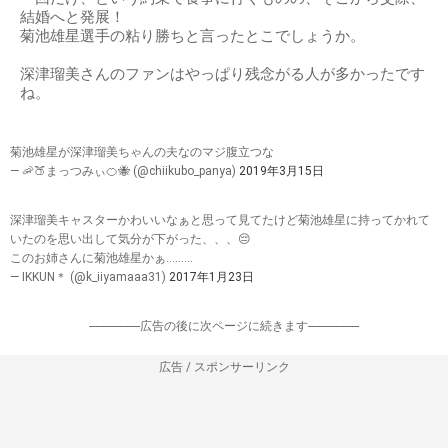
結婚へと発展！
菊池雄星選手の粘り勝ちと言ったとこでしょうか。
深津瑠美さんのファンはやっぱり残念がる人が多かったです
ね。
菊池雄星が深津瑠美ちゃんの夫なのマジ腹立つな
— 🦐🍑まっつみぃ🍊🐝 (@chiikubo_panya)
2019年3月15日
深津瑠美キャスターかわいいなぁと思って見てたけど菊池雄星に持ってかれて
いたのを思い出して気分が下がった、、、😔
このお姉さんに菊池雄星かぁ………
— IKKUN＊ (@k_iiyamaaa31)
2017年1月23日
-----------------広告の後に次ページに続きます-----------------
広告 / スポンサーリンク