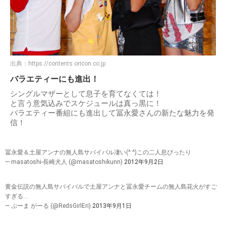
出典：
https://contents.oricon.co.jp
バラエティーにも進出！
シングルマザーとして息子を育てなくては！
と言う意気込みでスケジュールは真っ黒に！
バラエティー番組にも進出して冨永愛さんの新たな魅力を発
信！
冨永愛＆土屋アンナの無人島サバイバル凄い(^.^)この二人息ぴったり
— masatoshi-長崎犬人 (@masatoshikunn)
2012年9月2日
黄金伝説の無人島サバイバルで土屋アンナと冨永愛チームの無人島花火がすご
すぎる…
— ぷーま がーる (@RedsGirlEri)
2013年9月1日