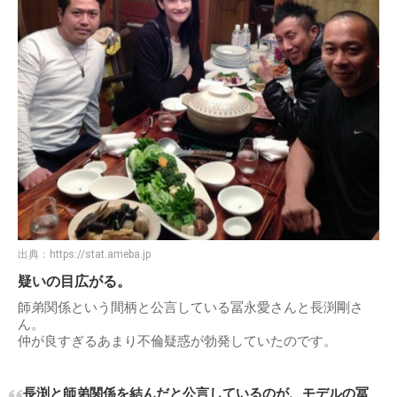
出典：
https://stat.ameba.jp
疑いの目広がる。
師弟関係という間柄と公言している冨永愛さんと長渕剛さ
ん。
仲が良すぎるあまり不倫疑惑が勃発していたのです。
長渕と師弟関係を結んだと公言しているのが、モデルの冨