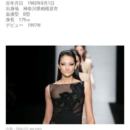
生年月日 1982年8月1日
出身地 神奈川県相模原市
血液型 B型
身長 179㎝
デビュー 1997年
出典：
http://i1.wp.com