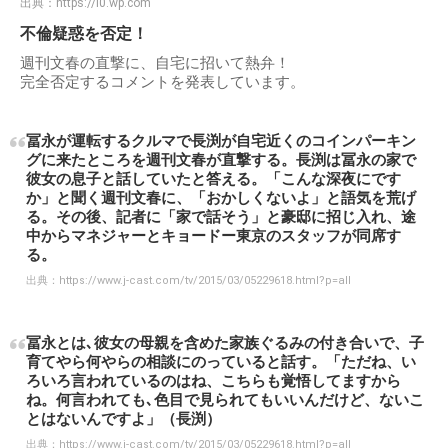
出典：
https://i0.wp.com
不倫疑惑を否定！
週刊文春の直撃に、自宅に招いて熱弁！
完全否定するコメントを発表しています。
冨永が運転するクルマで長渕が自宅近くのコインパーキン
グに来たところを週刊文春が直撃する。長渕は冨永の家で
彼女の息子と話していたと答える。「こんな深夜にです
か」と聞く週刊文春に、「おかしくないよ」と語気を荒げ
る。その後、記者に「家で話そう」と豪邸に招じ入れ、途
中からマネジャーとキョードー東京のスタッフが同席す
る。
出典：
https://www.j-cast.com/tv/2015/03/05229618.html?p=all
冨永とは､彼女の母親を含めた家族ぐるみの付き合いで、子
育てやら何やらの相談にのっていると話す。「ただね、い
ろいろ言われているのはね、こちらも覚悟してますから
ね。何言われても､色目で見られてもいいんだけど、ないこ
とはないんですよ」（長渕）
出典：
https://www.j-cast.com/tv/2015/03/05229618.html?p=all