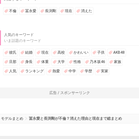
不倫
冨永愛
長渕剛
現在
消えた
人気のキーワード
いま話題のキーワード
彼氏
結婚
現在
高校
かわいい
子供
AKB48
旦那
身長
体重
大学
性格
乃木坂46
家族
人気
ランキング
熱愛
中学
学歴
実家
広告 / スポンサーリンク
モデルまとめ
冨永愛と長渕剛が不倫？消えた理由と現在まで総まとめ