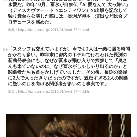
永愛だ。昨年10月、冨永が自叙伝『Ai 愛なんて 大っ嫌い』
（ディスカヴァー・トゥエンティワン）の出版を記念して
独り舞台を公演した際には、長渕が脚本・演出など総合プ
ロデュースを務めた。
出典：
http://biz-journal.jp/2015/01/post_8714.html
「スタッフも交えていますが、今でも2人は一緒に居る時間
がかなり多い。昨年末に都内のホテルで行なわれた長渕の
新曲発表会にも、なぜか冨永が飛び入りで挨拶して『奥さ
んも来ていないのに、なぜ冨永がしゃしゃり出るのか』と
関係者たちも首をかしげていました。その後、長渕の楽屋
に2人で入ったきりだったのですが、親密すぎる2人の関係
に疑いの目を向ける関係者が多いのも事実です」
出典：
http://biz-journal.jp/2015/01/post_8714_2.html