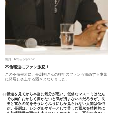
出典：
http://goppi.net
不倫報道にファン激怒！
この不倫報道に、長渕剛さんの往年のファンも激怒する事態
に発展し炎上する騒ぎとなりました。
報道を見てから本当に気分が悪い。低俗なマスコミはなん
でも面白おかしく書かないと気が済まないのだろうが、長
渕と冨永の間をそういうふうにしか見られない人間は低俗
だ。長渕は、シングルマザーとして苦しむ冨永を精神的に