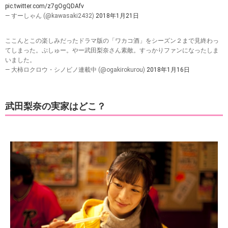
pic.twitter.com/z7gOgQDAfv
— すーしゃん (@kawasaki2432)
2018年1月21日
ここんとこの楽しみだったドラマ版の「ワカコ酒」をシーズン２まで見終わっ
てしまった。ぷしゅー。やー武田梨奈さん素敵。すっかりファンになったしま
いました。
— 大柿ロクロウ・シノビノ連載中 (@ogakirokurou)
2018年1月16日
武田梨奈の実家はどこ？