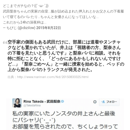
どこまでガチなの？((´･ω･`;))
武田梨奈ちゃんの実家の自室…服が詰め込まれた押入れとかお父さんの下着履
いて寝てるのバレたり…ちゃんと女優さんになってほしいな…
これだから24hの深夜枠は…
— ちびじ (@cbzilow)
2015年8月22日
空手家の側面もある武田だけに、部屋には道着やヌンチャ
クなども置かれていたが、井上は「視聴者の方、梨奈さん
の下着を見たいと思うんです」と梨奈パパに相談。それを
特に拒むことなく、「どっかにあるかもしれないんですけ
ど…」「梨奈ごめ〜ん」と一緒に捜索を始めると、ベッドの
上から梨奈パパのトランクスが発見された。
出典：
http://www.narinari.com/Nd/20150833325.html