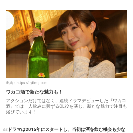
出典：
https://i.ytimg.com
ワカコ酒で新たな魅力も！
アクションだけではなく、連続ドラマデビューした『ワカコ
酒』では一人飲みに興ずるOL役を演じ、新たな魅力で注目も
浴びています！
ドラマは2015年にスタートし、当初は酒を飲む機会も少な