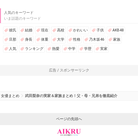
人気のキーワード
いま話題のキーワード
彼氏
結婚
現在
高校
かわいい
子供
AKB48
旦那
身長
体重
大学
性格
乃木坂46
家族
人気
ランキング
熱愛
中学
学歴
実家
広告 / スポンサーリンク
女優まとめ
武田梨奈の実家＆家族まとめ！父・母・兄弟を徹底紹介
ページの先頭へ