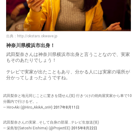
出典：
http://okstars.okwave.jp
神奈川県横浜市出身！
武田梨奈さんは神奈川県横浜市出身と言うことなので、実家
もそのあたりでしょう！
テレビで実家が出たこともあり、分かる人には実家の場所が
分かってしまったようですね。
武田梨奈と地元同じことに驚きを隠せん(笑) 行きつけの焼肉屋実家から車で10
分圏内で行けるぞ。。
— Hiro-Aki (@Hiro_AkikA_oriH)
2017年8月11日
武田梨奈さんの実家…そして自身の部屋…テレビ生放送(笑)
— 栄島智(Satoshi Eishima) (@ProjectEE)
2015年8月22日