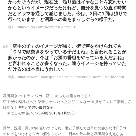
かったそうだが、現在は「独り酒はイヤなことを忘れたい
からというイメージだったけれど、自分を見つめ直す時間
だとドラマを通して感じました。今は、2日に1回は独りで
行っています」と酒豪への道をまっしぐらの様子だ。
出典：
http://eiga.com/news/20170226/13/
「空手の子」のイメージが強く、街で声をかけられても
「ＣＭで頭突きをやっている子だよね」と言われることが
多かったのが、今は「お酒の番組をやっている人だよね」
と言われることが多くなった。違うイメージを持っていた
だけるのは本当にうれしい。
出典：
https://www.nikkansports.com/entertainment/news/1803482.html
武田梨奈 の ドラマ ワカコ酒 に めっちゃ癒されてる！
空手が代名詞 だった 梨奈ちゃん だったけど こんな一面 見せてくれて素晴しさ
蟻やな！
#美人で強い最強女子
— 🐼にょん🐼 (@punk8940)
2018年1月25日
掃除、洗濯、買い物を言いつけられ、妻と子供たちは外出の静かな休日(^ ^)
テレビをつけるとワカコ酒やっていて、日本の飲み屋と武田梨奈ええなぁ