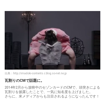
出典：
http://imadoki-contents.c.blog.so-net.ne.jp
瓦割りのCMで話題に。
2014年2月から放映中のセゾンカードのCMで、頭突きによる
瓦割りを披露したことで、一気に知名度を上げました。
さらに、米メディアからも注目されるようになったんです！