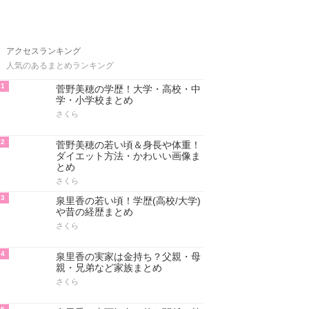
アクセスランキング
人気のあるまとめランキング
1
菅野美穂の学歴！大学・高校・中
学・小学校まとめ
さくら
2
菅野美穂の若い頃＆身長や体重！
ダイエット方法・かわいい画像ま
とめ
さくら
3
泉里香の若い頃！学歴(高校/大学)
や昔の経歴まとめ
さくら
4
泉里香の実家は金持ち？父親・母
親・兄弟など家族まとめ
さくら