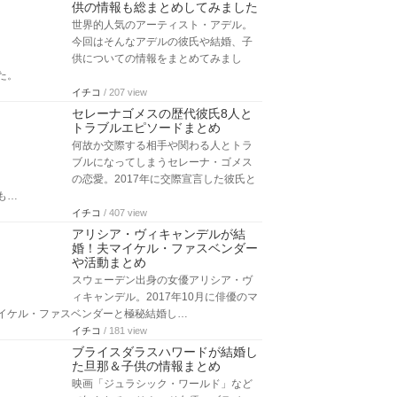
供の情報も総まとめしてみました
世界的人気のアーティスト・アデル。
今回はそんなアデルの彼氏や結婚、子
供についての情報をまとめてみまし
た。
イチコ
/ 207 view
セレーナゴメスの歴代彼氏8人と
トラブルエピソードまとめ
何故か交際する相手や関わる人とトラ
ブルになってしまうセレーナ・ゴメス
の恋愛。2017年に交際宣言した彼氏と
も…
イチコ
/ 407 view
アリシア・ヴィキャンデルが結
婚！夫マイケル・ファスベンダー
や活動まとめ
スウェーデン出身の女優アリシア・ヴ
ィキャンデル。2017年10月に俳優のマ
イケル・ファスベンダーと極秘結婚し…
イチコ
/ 181 view
ブライスダラスハワードが結婚し
た旦那＆子供の情報まとめ
映画「ジュラシック・ワールド」など