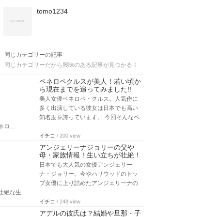
tomo1234
同じカテゴリーの記事
同じカテゴリーだから興味のある記事が見つかる！
ペネロペクルスが美人！若い頃か
ら現在までを追ってみました!!
美人女優ペネロペ・クルス。人気作に
多く出演している彼女は日本でも高い
知名度を誇っています。 今回そんなペ
ネロ…
イチコ
/ 200 view
アンジェリーナジョリーの父や
母・家族情報！生い立ちが壮絶！
日本でも大人気の女優アンジェリー
ナ・ジョリー。今やハリウッドのトッ
プ女優に上り詰めたアンジェリーナの
壮絶な生…
イチコ
/ 248 view
アデルの彼氏は？結婚や旦那・子