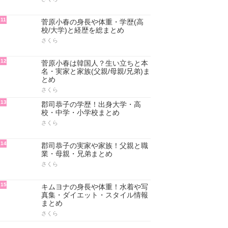
11
菅原小春の身長や体重・学歴(高
校/大学)と経歴を総まとめ
さくら
12
菅原小春は韓国人？生い立ちと本
名・実家と家族(父親/母親/兄弟)ま
とめ
さくら
13
郡司恭子の学歴！出身大学・高
校・中学・小学校まとめ
さくら
14
郡司恭子の実家や家族！父親と職
業・母親・兄弟まとめ
さくら
15
キムヨナの身長や体重！水着や写
真集・ダイエット・スタイル情報
まとめ
さくら