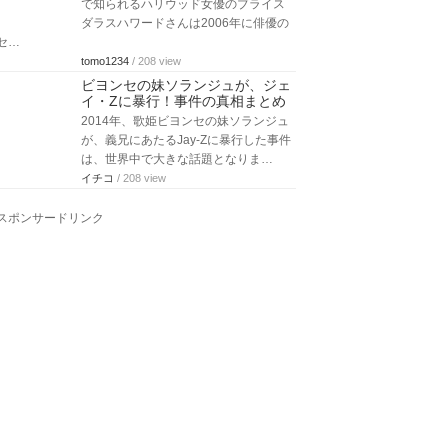
で知られるハリウッド女優のブライス
ダラスハワードさんは2006年に俳優の
セ…
tomo1234
/ 208 view
ビヨンセの妹ソランジュが、ジェ
イ・Zに暴行！事件の真相まとめ
2014年、歌姫ビヨンセの妹ソランジュ
が、義兄にあたるJay-Zに暴行した事件
は、世界中で大きな話題となりま…
イチコ
/ 208 view
スポンサードリンク