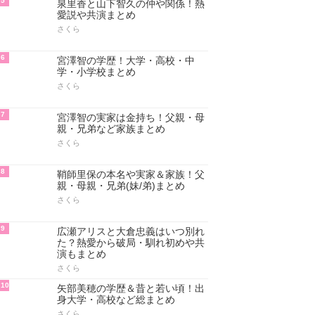
5
泉里香と山下智久の仲や関係！熱
愛説や共演まとめ
さくら
6
宮澤智の学歴！大学・高校・中
学・小学校まとめ
さくら
7
宮澤智の実家は金持ち！父親・母
親・兄弟など家族まとめ
さくら
8
鞘師里保の本名や実家＆家族！父
親・母親・兄弟(妹/弟)まとめ
さくら
9
広瀬アリスと大倉忠義はいつ別れ
た？熱愛から破局・馴れ初めや共
演もまとめ
さくら
10
矢部美穂の学歴＆昔と若い頃！出
身大学・高校など総まとめ
さくら