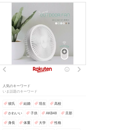
人気のキーワード
いま話題のキーワード
彼氏
結婚
現在
高校
かわいい
子供
AKB48
旦那
身長
体重
大学
性格