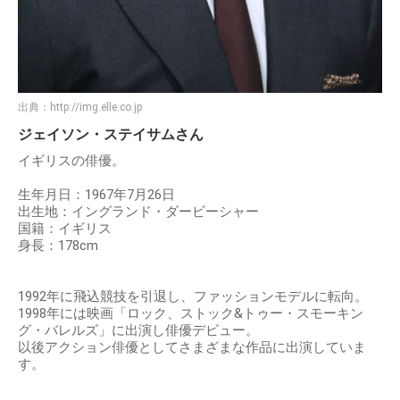
出典：
http://img.elle.co.jp
ジェイソン・ステイサムさん
イギリスの俳優。
生年月日：1967年7月26日
出生地：イングランド・ダービーシャー
国籍：イギリス
身長：178cm
1992年に飛込競技を引退し、ファッションモデルに転向。
1998年には映画「ロック、ストック&トゥー・スモーキン
グ・バレルズ」に出演し俳優デビュー。
以後アクション俳優としてさまざまな作品に出演していま
す。