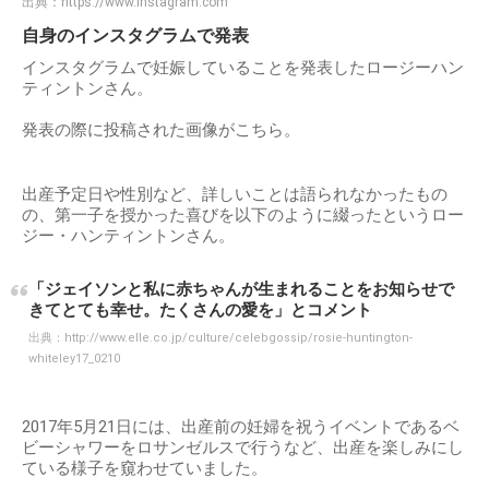
出典：
https://www.instagram.com
自身のインスタグラムで発表
インスタグラムで妊娠していることを発表したロージーハン
ティントンさん。
発表の際に投稿された画像がこちら。
出産予定日や性別など、詳しいことは語られなかったもの
の、第一子を授かった喜びを以下のように綴ったというロー
ジー・ハンティントンさん。
「ジェイソンと私に赤ちゃんが生まれることをお知らせで
きてとても幸せ。たくさんの愛を」とコメント
出典：
http://www.elle.co.jp/culture/celebgossip/rosie-huntington-
whiteley17_0210
2017年5月21日には、出産前の妊婦を祝うイベントであるベ
ビーシャワーをロサンゼルスで行うなど、出産を楽しみにし
ている様子を窺わせていました。