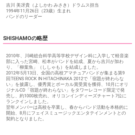
吉川 美冴貴（よしかわ みさき）ドラムス担当
1994年11月26日（23歳）生まれ
バンドのリーダー
SHISHAMOの略歴
2010年、川崎総合科学高等学校デザイン科に入学して軽音楽
部に入った宮崎、松本がバンドを結成、夏から吉川が加わ
り、「柳葉魚」（ししゃも）を結成しました。
2012年5月13日、全国の高校アマチュアバンドが集まる第9
回TEENS ROCK IN HITACHINAKA 2012で「宿題が終わらな
い」を披露し、優秀賞とボーカル賞受賞を獲得、10月にオリ
ジナルCD「宿題が終わらない」をタワーレコード限定で発
売し、約1000枚売れ、オリコンインディーズチャート7位に
ランクインしました。
翌年メンバーは高校を卒業し、春からバンド活動を本格的に
開始、8月にフェイスミュージックエンタテインメントとの
契約となりました。