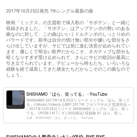
2017年10月25日発売 7thシングル最新の曲
映画「ミックス」の主題歌で挿入歌の「サボテン」と一緒に
収録されました。「サボテン」はアップテンポの勢いのある
曲なのに対して、この曲はいいミドルテンポのしっとりめの
バラードです。前半は自分の情け無い部分や嫌いな部分をさ
らけ出していますが、サビでは前に進む決意が込められてい
ます。優しくて明るい歌声だからこそ、ネガティブな部分も
暗くなりすぎず受け止められて、さらにサビの歌詞が最高に
引き立てられています。デビューから時もたち、いろいろな
経験を経て成長してきた彼女たちだからこそのこの曲なので
しょう。
SHISHAMO「ほら、笑ってる」 - YouTube
SHISHAMO 2017年10月25日リリース シングル「ほら、笑って
る」のMusic Videoを公開!!! 2017年 フカツマサカズ 監督作品 ---
-- 2017年10月25日リリース SHISHAMO シングル「ほら、笑っ
てる」 UPCM-1417 / ￥1,000(税込) 収録曲 01. ほら、笑っ...
出典：SHISHAMO「ほら、笑ってる」 - YouTube