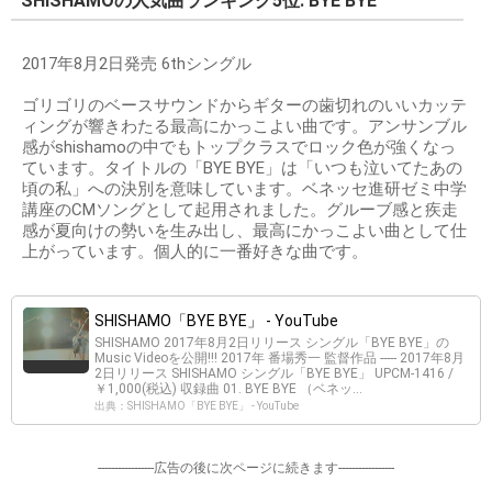
SHISHAMOの人気曲ランキング5位. BYE BYE
2017年8月2日発売 6thシングル
ゴリゴリのベースサウンドからギターの歯切れのいいカッテ
ィングが響きわたる最高にかっこよい曲です。アンサンブル
感がshishamoの中でもトップクラスでロック色が強くなっ
ています。タイトルの「BYE BYE」は「いつも泣いてたあの
頃の私」への決別を意味しています。ベネッセ進研ゼミ中学
講座のCMソングとして起用されました。グルーブ感と疾走
感が夏向けの勢いを生み出し、最高にかっこよい曲として仕
上がっています。個人的に一番好きな曲です。
SHISHAMO「BYE BYE」 - YouTube
SHISHAMO 2017年8月2日リリース シングル「BYE BYE」の
Music Videoを公開!!! 2017年 番場秀一 監督作品 ----- 2017年8月
2日リリース SHISHAMO シングル「BYE BYE」 UPCM-1416 /
￥1,000(税込) 収録曲 01. BYE BYE （ベネッ...
出典：SHISHAMO「BYE BYE」 - YouTube
-----------------広告の後に次ページに続きます-----------------