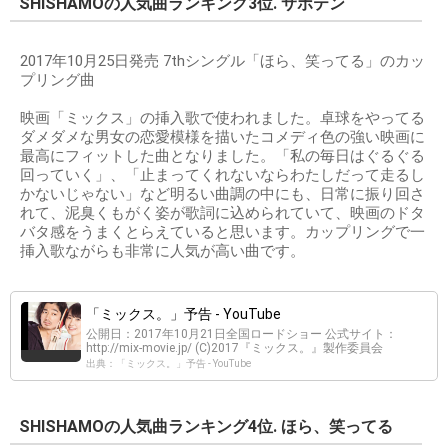
SHISHAMOの人気曲ランキング3位. サボテン
2017年10月25日発売 7thシングル「ほら、笑ってる」のカッ
プリング曲
映画「ミックス」の挿入歌で使われました。卓球をやってる
ダメダメな男女の恋愛模様を描いたコメディ色の強い映画に
最高にフィットした曲となりました。「私の毎日はぐるぐる
回っていく」、「止まってくれないならわたしだって走るし
かないじゃない」など明るい曲調の中にも、日常に振り回さ
れて、泥臭くもがく姿が歌詞に込められていて、映画のドタ
バタ感をうまくとらえていると思います。カップリングで一
挿入歌ながらも非常に人気が高い曲です。
「ミックス。」予告 - YouTube
公開日：2017年10月21日全国ロードショー 公式サイト：
http://mix-movie.jp/ (C)2017『ミックス。』製作委員会
出典：「ミックス。」予告 - YouTube
SHISHAMOの人気曲ランキング4位. ほら、笑ってる