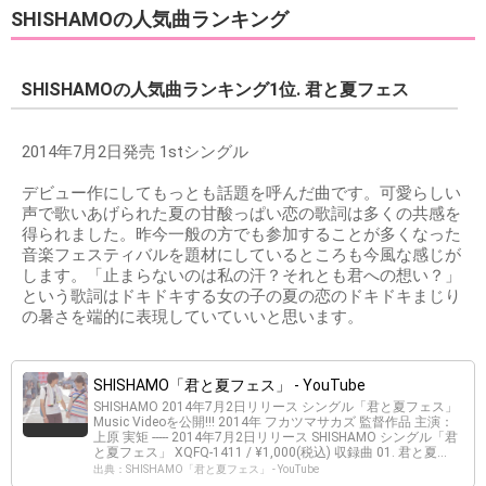
SHISHAMOの人気曲ランキング
SHISHAMOの人気曲ランキング1位. 君と夏フェス
2014年7月2日発売 1stシングル
デビュー作にしてもっとも話題を呼んだ曲です。可愛らしい
声で歌いあげられた夏の甘酸っぱい恋の歌詞は多くの共感を
得られました。昨今一般の方でも参加することが多くなった
音楽フェスティバルを題材にしているところも今風な感じが
します。「止まらないのは私の汗？それとも君への想い？」
という歌詞はドキドキする女の子の夏の恋のドキドキまじり
の暑さを端的に表現していていいと思います。
SHISHAMO「君と夏フェス」 - YouTube
SHISHAMO 2014年7月2日リリース シングル「君と夏フェス」
Music Videoを公開!!! 2014年 フカツマサカズ 監督作品 主演：
上原 実矩 ----- 2014年7月2日リリース SHISHAMO シングル「君
と夏フェス」 XQFQ-1411 / ¥1,000(税込) 収録曲 01. 君と夏...
出典：SHISHAMO「君と夏フェス」 - YouTube