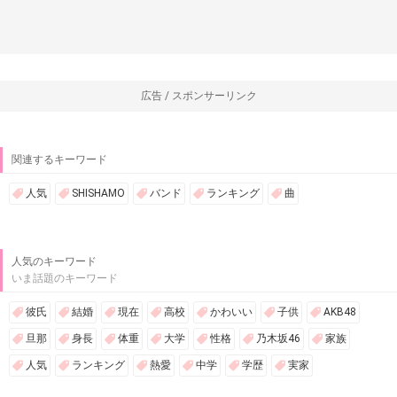
広告 / スポンサーリンク
関連するキーワード
人気
SHISHAMO
バンド
ランキング
曲
人気のキーワード
いま話題のキーワード
彼氏
結婚
現在
高校
かわいい
子供
AKB48
旦那
身長
体重
大学
性格
乃木坂46
家族
人気
ランキング
熱愛
中学
学歴
実家