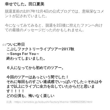
幸せでした。田口夏美
脱退直前の2,017年12月4日の公式ブログでは、意味深なコメ
ントが記されていました。
今になってみてみると、脱退を2日後に控えたファンへ向け
ての最後のメッセージだったのかもしれません。
ついに昨日
こぶしファクトリーライブツアー2017秋
～Songs For You～
終わってしまいました。
６人になってから初めてのツアー。
今回のツアーはあっという間でした！
それに毎回ものすごい達成感でいっぱいでした☺️それは今
まで以上にライブに全力を出していたからだと思いま
す！！！！
どの公演も、悔いなく楽しい
出典：
https://ameblo.jp/kobushi-factory/theme-10089023585.html