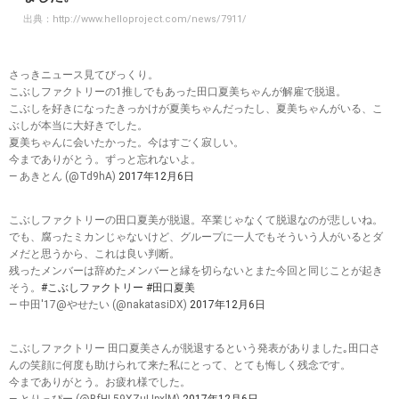
出典：
http://www.helloproject.com/news/7911/
さっきニュース見てびっくり。
こぶしファクトリーの1推しでもあった田口夏美ちゃんが解雇で脱退。
こぶしを好きになったきっかけが夏美ちゃんだったし、夏美ちゃんがいる、こ
ぶしが本当に大好きでした。
夏美ちゃんに会いたかった。今はすごく寂しい。
今までありがとう。ずっと忘れないよ。
— あきとん (@Td9hA)
2017年12月6日
こぶしファクトリーの田口夏美が脱退。卒業じゃなくて脱退なのが悲しいね。
でも、腐ったミカンじゃないけど、グループに一人でもそういう人がいるとダ
メだと思うから、これは良い判断。
残ったメンバーは辞めたメンバーと縁を切らないとまた今回と同じことが起き
そう。
#こぶしファクトリー
#田口夏美
— 中田'17@やせたい (@nakatasiDX)
2017年12月6日
こぶしファクトリー 田口夏美さんが脱退するという発表がありました｡田口さ
んの笑顔に何度も助けられて来た私にとって、とても悔しく残念です。
今までありがとう。お疲れ様でした。