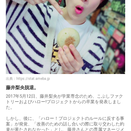
出典：
https://stat.ameba.jp
藤井梨央脱退。
2017年5月12日、藤井梨央が学業専念のため、こぶしファク
トリーおよびハロー!プロジェクトからの卒業を発表しまし
た。
しかし、後に、「ハロー！プロジェクトのルールに反する事
案」が発覚、「改善のための話し合いの際に取り交わした約
束が果たされなかった」とし、藤井さんとの専属マネージメ