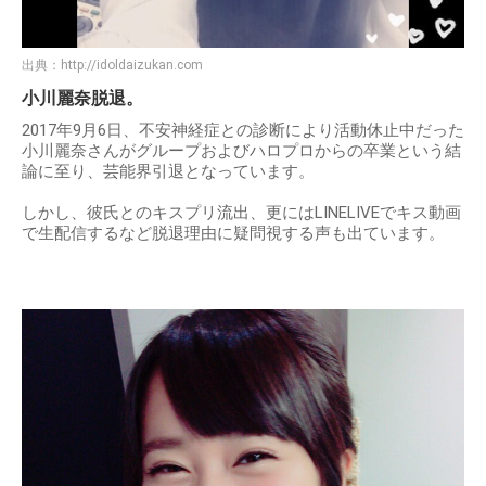
出典：
http://idoldaizukan.com
小川麗奈脱退。
2017年9月6日、不安神経症との診断により活動休止中だった
小川麗奈さんがグループおよびハロプロからの卒業という結
論に至り、芸能界引退となっています。
しかし、彼氏とのキスプリ流出、更にはLINELIVEでキス動画
で生配信するなど脱退理由に疑問視する声も出ています。