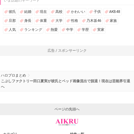
いま話題のキーワード
彼氏
結婚
現在
高校
かわいい
子供
AKB48
旦那
身長
体重
大学
性格
乃木坂46
家族
人気
ランキング
熱愛
中学
学歴
実家
広告 / スポンサーリンク
ハロプロまとめ
こぶしファクトリー田口夏実が彼氏とベッド画像流出で脱退！現在は芸能界引退
へ
ページの先頭へ