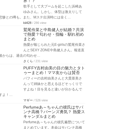
界！？
歌手として大ブームを起こした浜崎あ
ゆみさん。しかし、体型は激太りして
悲惨との噂も。また、Mステ出演時には全く…
kii428
/ 286 view
鷲尾伶菜と中島健人が結婚？共演
で熱愛？匂わせ・指輪・馴れ初め
まとめ
熱愛が報じられた元E-girlsの鷲尾伶菜さ
んとSEXY ZONE中島健人さん。報道直
後からは、過去の匂わせ…
さくら
/ 231 view
PUFFY吉村由美の目の魅力とタト
ゥーまとめ！ママ友からは賛否
パフィーの吉村由美さんと大貫亜美さ
んって姉妹かと思えるほどそっくりで
すよね！目を見ると違いが分かるんで
すよ！…
マギー
/ 526 view
Perfumeあ～ちゃんの彼氏はサバ
ンナ高橋？バーンズ勇気？ 熱愛ス
キャンダルまとめ
Perfumeあ～ちゃんの彼氏遍歴について
まとめています。本命はサバンナ高橋