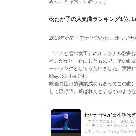
みることをおすすめします。
松たか子の人気曲ランキング1位. Let 
2013年発売『アナと雪の女王 オリジ
『アナと雪の女王』のオリジナル歌曲
ペスが作詞・作曲したもので、その曲
ージソングとしてうたいました。実際
May.Jの同曲です。
映画の圧倒的興業成功もあってこの曲は
して流行語に選ばれんとするかのよう
松たか子ver(日本語吹替版)「L
『アナと雪の女王』／3月14日(金)公開 公
ト・ディズニー・スタジオ・ジャパン 配給 (C
出典：松たか子ver(日本語吹替版)「Le