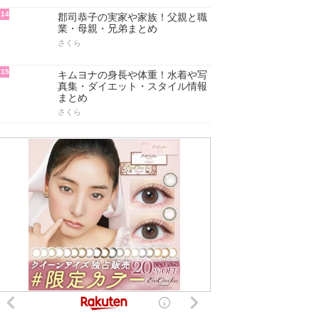
14
郡司恭子の実家や家族！父親と職
業・母親・兄弟まとめ
さくら
15
キムヨナの身長や体重！水着や写
真集・ダイエット・スタイル情報
まとめ
さくら