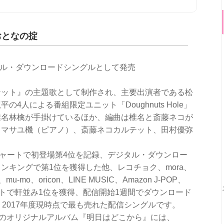
おとなの掟
ジタル・ダウンロードシングルとして発売
テット』の主題歌として制作され、主要出演者である松
4人による番組限定ユニット「Doughnuts Hole」
椎名林檎が手掛けているほか、編曲は椎名と斎藤ネコが
ミマサユ機（ピアノ）、斎藤ネコカルテット、田村優弥
総合シングルチャートで初登場第4位を記録、デジタル・ダウンロー
ランキングで第1位を獲得した他、レコチョク、mora、
ngo、mu-mo、oricon、LINE MUSIC、Amazon J-POP、
要配信サイトで軒並み1位を獲得、配信開始1週間でダウンロード
2017年度現時点で最も売れた配信シングルです。
松のオリジナルアルバム『明日はどこから』には、