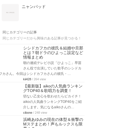
ニャンパッド
同じカテゴリーの記事
同じカテゴリーだから興味のある記事が見つかる！
シシドカフカの彼氏＆結婚や旦那
とは？朝ドラのひよっこ設定など
情報まとめ
朝の連続テレビ小説「ひよっこ」早苗
さん役で出演していた歌手のシシドカ
フカさん。今回はシシドカフカさんの彼氏・…
kii428
/ 264 view
【最新版】aikoの人気曲ランキン
グTOP40＆歌唱力を調査！
切ない乙女心を歌わせたらピカイチ！
aikoの人気曲ランキングTOP40をご紹
介します。気になるaikoさんの…
cibone
/ 248 view
浜崎あゆみの現在の体型＆衝撃の
Mステまとめ！声もルックスも限