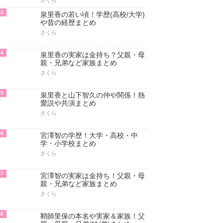
さくら
3
泉里香の若い頃！学歴(高校/大学)
や昔の経歴まとめ
さくら
4
泉里香の実家は金持ち？父親・母
親・兄弟など家族まとめ
さくら
5
泉里香と山下智久の仲や関係！熱
愛説や共演まとめ
さくら
6
宮澤智の学歴！大学・高校・中
学・小学校まとめ
さくら
7
宮澤智の実家は金持ち！父親・母
親・兄弟など家族まとめ
さくら
8
鞘師里保の本名や実家＆家族！父