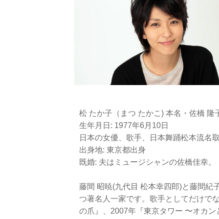
松 たか子（まつ たかこ) 本名・佐橋
生年月日: 1977年6月10日
日本の女優、歌手、日本舞踊松本流名取、
出身地: 東京都出身
既婚: 夫はミュージシャンの佐橋佳幸。
藤間 昭暁(九代目 松本幸四郎)と藤間
つ著名人一家です。歌手としてだけでな
の爪』、2007年『東京タワー 〜オカ