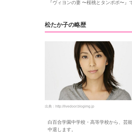
『ヴィヨンの妻 〜桜桃とタンポポ〜』
松たか子の略歴
出典：
http://livedoor.blogimg.jp
白百合学園中学校・高等学校から、芸
中退します。