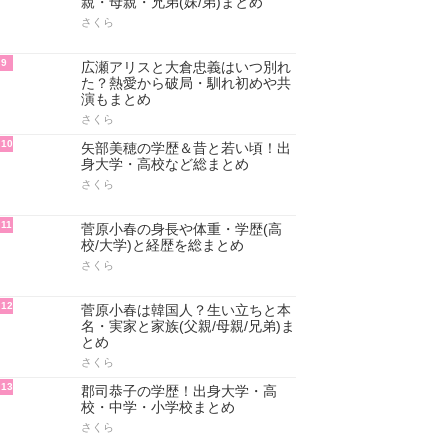
親・母親・兄弟(妹/弟)まとめ
さくら
9
広瀬アリスと大倉忠義はいつ別れ
た？熱愛から破局・馴れ初めや共
演もまとめ
さくら
10
矢部美穂の学歴＆昔と若い頃！出
身大学・高校など総まとめ
さくら
11
菅原小春の身長や体重・学歴(高
校/大学)と経歴を総まとめ
さくら
12
菅原小春は韓国人？生い立ちと本
名・実家と家族(父親/母親/兄弟)ま
とめ
さくら
13
郡司恭子の学歴！出身大学・高
校・中学・小学校まとめ
さくら