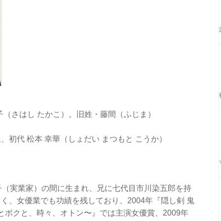
 隆子（さはし たかこ）。旧姓・藤間（ふじま）
初代 松本 幸華（しょだい まつもと こうか）
紀子（実業家）の間に生まれ、兄に七代目市川染五郎を持
く、女優業でも功績を残しており、2004年『隠し剣 鬼
ンとボクと、時々、オトン〜』では主演女優賞、2009年