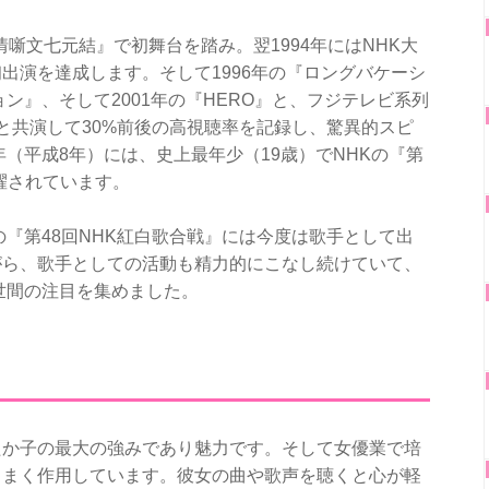
情噺文七元結』で初舞台を踏み。翌1994年にはNHK大
出演を達成します。そして1996年の『ロングバケーシ
ョン』、そして2001年の『HERO』と、フジテレビ系列
と共演して30%前後の高視聴率を記録し、驚異的スピ
年（平成8年）には、史上最年少（19歳）でNHKの『第
擢されています。
の『第48回NHK紅白歌合戦』には今度は歌手として出
がら、歌手としての活動も精力的にこなし続けていて、
し世間の注目を集めました。
たか子の最大の強みであり魅力です。そして女優業で培
うまく作用しています。彼女の曲や歌声を聴くと心が軽