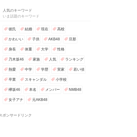
人気のキーワード
いま話題のキーワード
彼氏
結婚
現在
高校
かわいい
子供
AKB48
旦那
身長
体重
大学
性格
乃木坂46
家族
人気
ランキング
熱愛
中学
学歴
実家
若い頃
卒業
スキャンダル
小学校
欅坂46
本名
メンバー
NMB48
女子アナ
元AKB48
スポンサードリンク