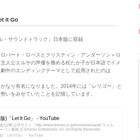
it Go
ナル・サウンドトラック』日本版に収録
はロバート・ロペスとクリスティン・アンダーソン＝ロ
を主人公エルサの声優を務める松たか子が日本語でイメ
に劇中のエンディングテーマとして起用されたのは
かなり有名になりました。2014年には「レリゴー」と
な勢いをみせていたことを記憶しています。
et It Go」 - YouTube
式サイト：http://www.disney.co.jp/movies/anayuki ウォル
)Disney Enterprises, Inc. All Rights Reserved.
t It Go」 - YouTube