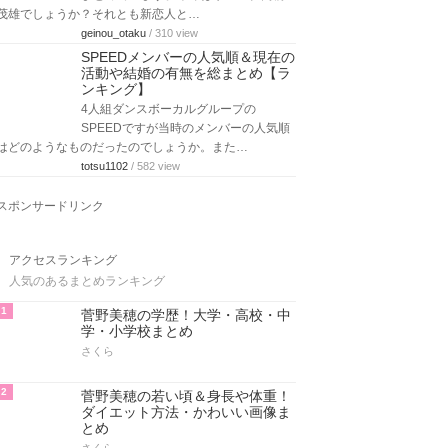
茂雄でしょうか？それとも新恋人と…
geinou_otaku
/ 310 view
SPEEDメンバーの人気順＆現在の
活動や結婚の有無を総まとめ【ラ
ンキング】
4人組ダンスボーカルグループの
SPEEDですが当時のメンバーの人気順
はどのようなものだったのでしょうか。また…
totsu1102
/ 582 view
スポンサードリンク
アクセスランキング
人気のあるまとめランキング
1
菅野美穂の学歴！大学・高校・中
学・小学校まとめ
さくら
2
菅野美穂の若い頃＆身長や体重！
ダイエット方法・かわいい画像ま
とめ