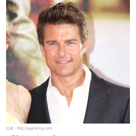
出典：
http://eiga.k-img.com