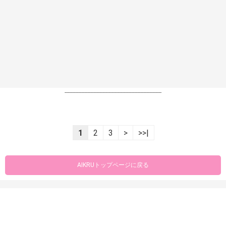
----------------------------------------------------------------
1
2
3
>
>>|
AIKRUトップページに戻る