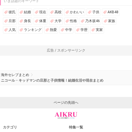
いま話題のキーワード
彼氏
結婚
現在
高校
かわいい
子供
AKB48
旦那
身長
体重
大学
性格
乃木坂46
家族
人気
ランキング
熱愛
中学
学歴
実家
広告 / スポンサーリンク
海外セレブまとめ
ニコール・キッドマンの旦那と子供情報！結婚生活や現在まとめ
ページの先頭へ
カテゴリ
特集一覧