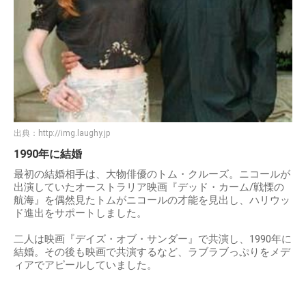
出典：
http://img.laughy.jp
1990年に結婚
最初の結婚相手は、大物俳優のトム・クルーズ。ニコールが
出演していたオーストラリア映画『デッド・カーム/戦慄の
航海』を偶然見たトムがニコールの才能を見出し、ハリウッ
ド進出をサポートしました。
二人は映画『デイズ・オブ・サンダー』で共演し、1990年に
結婚。その後も映画で共演するなど、ラブラブっぷりをメデ
ィアでアピールしていました。