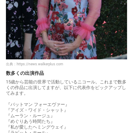
出典：
https://news.walkerplus.com
数多くの出演作品
15歳から芸能の世界で活動しているニコール。これまで数多
くの作品に出演してますが、以下に代表作をピックアップし
てみます。
『バットマン フォーエヴァー』
『アイズ・ワイド・シャット』
『ムーラン・ルージュ』
『めぐりあう時間たち』
『私が愛したヘミングウェイ』
『ラビット・ホール』