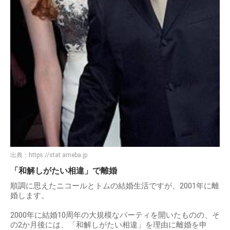
出典：
https://stat.ameba.jp
「和解しがたい相違」で離婚
順調に思えたニコールとトムの結婚生活ですが、2001年に離
婚します。
2000年に結婚10周年の大規模なパーティを開いたものの、そ
の2か月後には、「和解しがたい相違」を理由に離婚を申