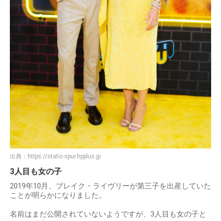
出典：
https://static-spur.hpplus.jp
3人目も女の子
2019年10月、ブレイク・ライヴリーが第三子を出産していた
ことが明らかになりました。
名前はまだ公開されていないようですが、3人目も女の子と