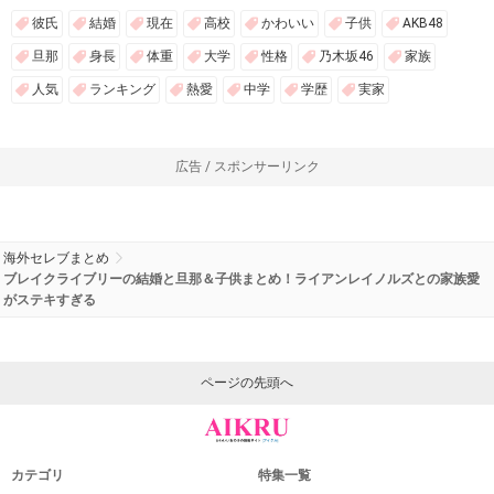
彼氏
結婚
現在
高校
かわいい
子供
AKB48
旦那
身長
体重
大学
性格
乃木坂46
家族
人気
ランキング
熱愛
中学
学歴
実家
広告 / スポンサーリンク
海外セレブまとめ
ブレイクライブリーの結婚と旦那＆子供まとめ！ライアンレイノルズとの家族愛
がステキすぎる
ページの先頭へ
カテゴリ
特集一覧