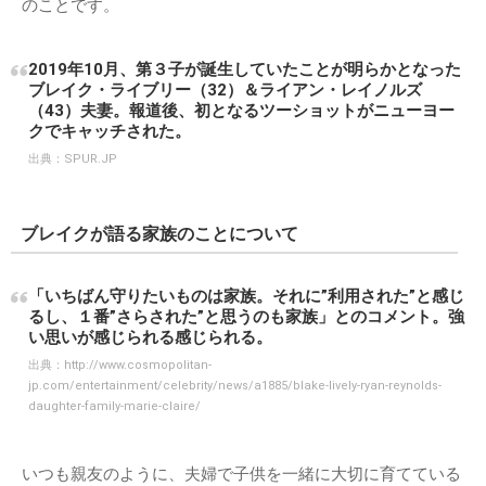
のことです。
2019年10月、第３子が誕生していたことが明らかとなった
ブレイク・ライブリー（32）＆ライアン・レイノルズ
（43）夫妻。報道後、初となるツーショットがニューヨー
クでキャッチされた。
出典：
SPUR.JP
ブレイクが語る家族のことについて
「いちばん守りたいものは家族。それに”利用された”と感じ
るし、１番”さらされた”と思うのも家族」とのコメント。強
い思いが感じられる感じられる。
出典：
http://www.cosmopolitan-
jp.com/entertainment/celebrity/news/a1885/blake-lively-ryan-reynolds-
daughter-family-marie-claire/
いつも親友のように、夫婦で子供を一緒に大切に育てている