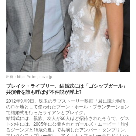
出典：
https://rr.img.naver.jp
ブレイク・ライブリー、結婚式には「ゴシップガール」
共演者を誰も呼ばず不仲説が浮上?
2012年9月9日、珠玉のラブストーリー映画「君に読む物語」
のロケ地として使われたブーン・ホール・プランテーション
で結婚式を行ったライアンとブレイク。
結婚式には、親族、友人が60人ほど招待されたそうで、ゲス
トの中には、2005年に公開されたガールズ・ムービー「旅す
るジーンズと16歳の夏」で共演したアンバー・タンブリン、
アレクシス・ブレーデル、アメリカ・フェレーラなどもいた