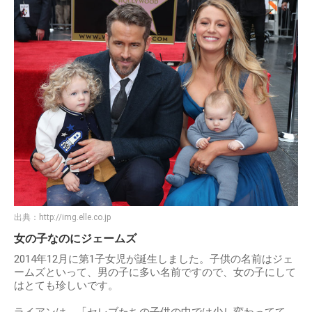
出典：
http://img.elle.co.jp
女の子なのにジェームズ
2014年12月に第1子女児が誕生しました。子供の名前はジェ
ームズといって、男の子に多い名前ですので、女の子にして
はとても珍しいです。
ライアンは、「セレブたちの子供の中では少し変わってて、