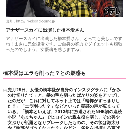
出典：
http://livedoor.blogimg.jp
アナザースカイに出演した橋本愛さん
アナザースカイに出演した橋本愛さん。とっても美しいです
ね！まさに完全復活です。ご自身の努力でダイエットも頑張
ったのでしょう。女優魂を感じますね。
橋本愛はエラを削った？との疑惑も
先月25日、女優の橋本愛が自身のインスタグラムに「かみ
のけ切りたて」と、髪の毛を切ったばかりの姿をアップし
たのだが、これに対してネット上では「輪郭がすっきりし
た？」「エラ削った？」などといった疑惑の声が広まって
いる。「橋本といえば、2013年に放送されたNHK朝の連続
小説『あまちゃん』でヒロインの親友役を演じ、その美少
女ぶりが話題となりブレークしたものの、その後は激太り
や『輪郭がゴツくなった？』などと、劣化を指摘する声ば