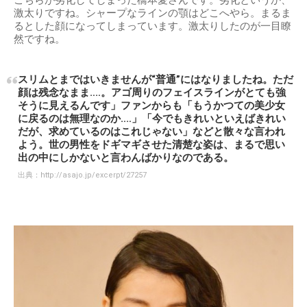
激太りですね。シャープなラインの顎はどこへやら。まるま
るとした顔になってしまっています。激太りしたのが一目瞭
然ですね。
スリムとまではいきませんが“普通”にはなりましたね。ただ
顔は残念なまま‥‥。アゴ周りのフェイスラインがとても強
そうに見えるんです」ファンからも「もうかつての美少女
に戻るのは無理なのか‥‥」「今でもきれいといえばきれい
だが、求めているのはこれじゃない」などと散々な言われ
よう。世の男性をドギマギさせた清楚な姿は、まるで思い
出の中にしかないと言わんばかりなのである。
出典：
http://asajo.jp/excerpt/27257