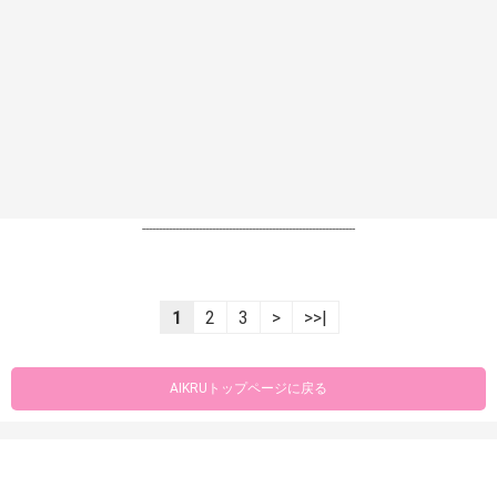
----------------------------------------------------------------
1
2
3
>
>>|
AIKRUトップページに戻る