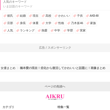
人気のキーワード
いま話題のキーワード
彼氏
結婚
現在
高校
かわいい
子供
AKB48
旦那
身長
体重
大学
性格
乃木坂46
家族
人気
ランキング
熱愛
中学
学歴
実家
広告 / スポンサーリンク
女優まとめ
橋本愛の現在！劣化から復活してかわいいと話題に！画像まとめ
ページの先頭へ
カテゴリ
特集一覧