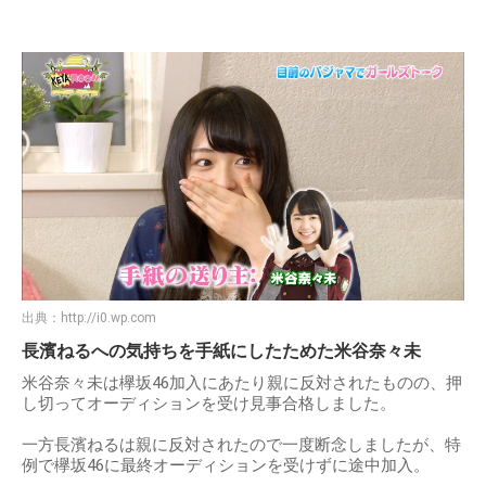
出典：
http://i0.wp.com
長濱ねるへの気持ちを手紙にしたためた米谷奈々未
米谷奈々未は欅坂46加入にあたり親に反対されたものの、押
し切ってオーディションを受け見事合格しました。
一方長濱ねるは親に反対されたので一度断念しましたが、特
例で欅坂46に最終オーディションを受けずに途中加入。