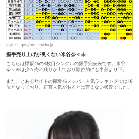
出典：
https://stat.ameba.jp
握手売り上げが良くない米谷奈々未
こちらは欅坂46の4枚目シングルの握手完売表です。米谷
奈々未は少々売れ残りが出ており順位的にも半分より下。
また、とあるサイトの欅坂46メンバー人気ランキングでは18
位となっており、正直人気があるとは言えない状況でした。