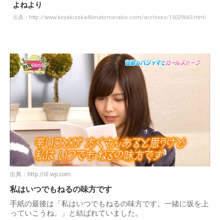
よねより
出典：
http://www.keyakizaka46matomerabo.com/archives/15029665.html
出典：
http://i0.wp.com
私はいつでもねるの味方です
手紙の最後は「私はいつでもねるの味方です。一緒に坂を上
っていこうね。」と結ばれていました。