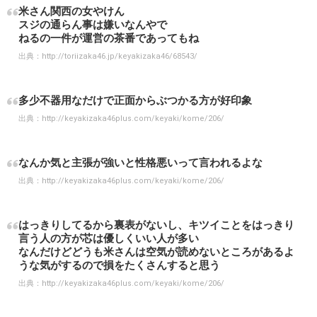
米さん関西の女やけん
スジの通らん事は嫌いなんやで
ねるの一件が運営の茶番であってもね
出典：
http://toriizaka46.jp/keyakizaka46/68543/
多少不器用なだけで正面からぶつかる方が好印象
出典：
http://keyakizaka46plus.com/keyaki/kome/206/
なんか気と主張が強いと性格悪いって言われるよな
出典：
http://keyakizaka46plus.com/keyaki/kome/206/
はっきりしてるから裏表がないし、キツイことをはっきり
言う人の方が芯は優しくいい人が多い
なんだけどどうも米さんは空気が読めないところがあるよ
うな気がするので損をたくさんすると思う
出典：
http://keyakizaka46plus.com/keyaki/kome/206/