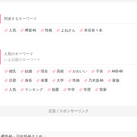
関連するキーワード
人気
欅坂46
性格
よねさん
米谷奈々未
人気のキーワード
いま話題のキーワード
彼氏
結婚
現在
高校
かわいい
子供
AKB48
旦那
身長
体重
大学
性格
乃木坂46
家族
人気
ランキング
熱愛
中学
学歴
実家
広告 / スポンサーリンク
欅坂46・日向坂46まとめ