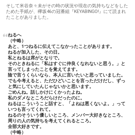
そして米谷奈々未がその時の状況や現在の気持ちなどをした
ためた手紙が、欅坂46の冠番組『KEYABINGO!』にて読まれ
たことがありました。
ねるへ
（中略）
あと、1つねるに伝えてこなかったことがあります。
ねるが加入した、その日。
私とねるは席がとなりで。
そのときねるに「私はすぐに仲良くなれないと思う。」と
言ってしまったことを覚えてます。
陰で言うくらいなら、本人に言いたいと思っていました。
でも今考えると、ただひどいことを言っただけだし、ずっ
と気にしていたんじゃないかと思います。
ごめんね。話しかけにくかったよね。
私のダメなところだらけだったのに。
ねるはこういうこと話すと、「よねは悪くないよ。」って
いつも言ってくれて。
ねるのそういう優しいところ、メンバー大好きなところ、
周りの人の気持ちを考えてくれるところ。
全部大好きです。
（中略）