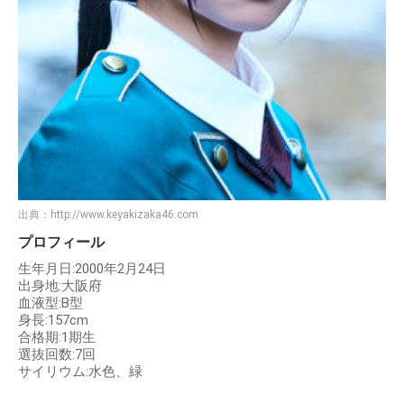
出典：
http://www.keyakizaka46.com
プロフィール
生年月日:2000年2月24日
出身地:大阪府
血液型:B型
身長:157cm
合格期:1期生
選抜回数:7回
サイリウム:水色、緑