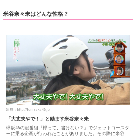
米谷奈々未はどんな性格？
出典：
http://toriizaka46.jp
「大丈夫やで！」と励ます米谷奈々未
欅坂46の冠番組『欅って、書けない？』でジェットコースタ
ーに乗る企画が行われたことがありました。その際に米谷