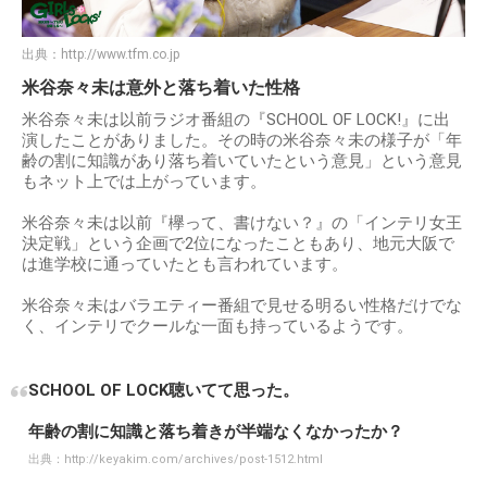
出典：
http://www.tfm.co.jp
米谷奈々未は意外と落ち着いた性格
米谷奈々未は以前ラジオ番組の『SCHOOL OF LOCK!』に出
演したことがありました。その時の米谷奈々未の様子が「年
齢の割に知識があり落ち着いていたという意見」という意見
もネット上では上がっています。
米谷奈々未は以前『欅って、書けない？』の「インテリ女王
決定戦」という企画で2位になったこともあり、地元大阪で
は進学校に通っていたとも言われています。
米谷奈々未はバラエティー番組で見せる明るい性格だけでな
く、インテリでクールな一面も持っているようです。
SCHOOL OF LOCK聴いてて思った。
年齢の割に知識と落ち着きが半端なくなかったか？
出典：
http://keyakim.com/archives/post-1512.html