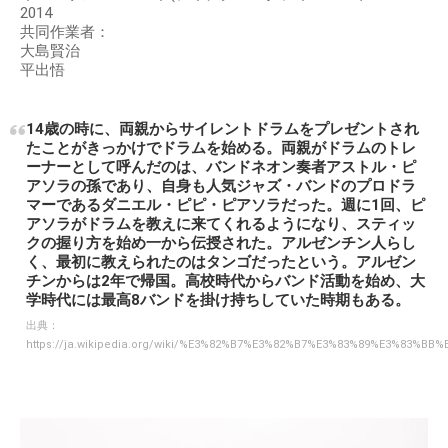
2014
共同作業者：
大島賢治
平出悟
14歳の時に、両親からサイレントドラムをプレゼントされ
たことがきっかけでドラムを始める。両親がドラムのトレ
ーナーとして呼んだのは、バンドネオン奏者アストル・ピ
アソラの孫であり、自身も人気ジャズ・バンドのプロドラ
マーであるダニエル・ピピ・ピアソラだった。週に1回、ピ
アソラがドラムを教えに来てくれるようになり、スティッ
クの握り方を始め一から伝授された。アルゼンチン人らし
く、最初に教えられたのはタンゴだったという。アルゼン
チンからは2年で帰国。高校時代からバンド活動を始め、大
学時代には最高8バンドを掛け持ちしていた時期もある。
出典：
https://ja.wikipedia.org/wiki/%E3%82%B7%E3%82%B7%E3%83%89%E3%83%B