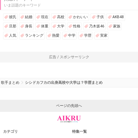
いま話題のキーワード
彼氏
結婚
現在
高校
かわいい
子供
AKB48
旦那
身長
体重
大学
性格
乃木坂46
家族
人気
ランキング
熱愛
中学
学歴
実家
広告 / スポンサーリンク
歌手まとめ
シシドカフカの出身高校や大学は？学歴まとめ
ページの先頭へ
カテゴリ
特集一覧