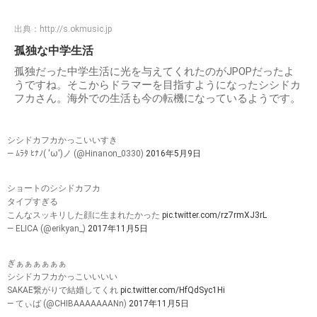
出典：
http://s.okmusic.jp
孤独な中学生活
孤独だった中学生活に光を与えてくれたのがJPOPだったよ
うですね。そこからドラマーを目指すようになったシシドカ
フカさん。海外での生活も今の転機になっているようです。
シシドカフカかっこいいすき
— ﾑﾗﾀ ﾋﾅﾉ( 'ω')ノ (@Hinanon_0330)
2016年5月9日
ショートのシシドカフカ
タイプすぎる
こんなスッキリした顔に生まれたかった
pic.twitter.com/rz7rmXJ3rL
— ELICA (@erikyan_)
2017年11月5日
ぎぁぁぁぁぁぁ
シシドカフカかっこいいいい
SAKAE繋がりで結婚してくれ
pic.twitter.com/HfQdSyc1Hi
— てぃば (@CHIBAAAAAAANn)
2017年11月5日