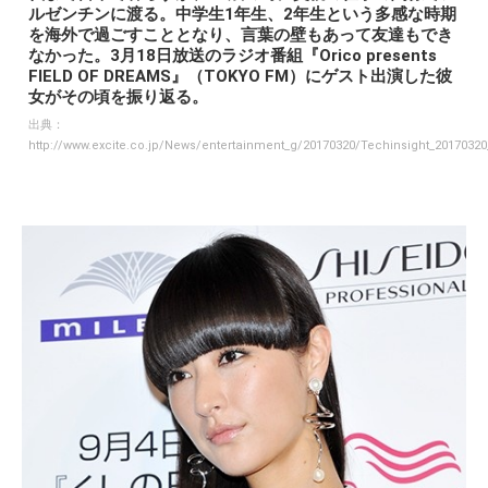
ルゼンチンに渡る。中学生1年生、2年生という多感な時期
を海外で過ごすこととなり、言葉の壁もあって友達もでき
なかった。3月18日放送のラジオ番組『Orico presents
FIELD OF DREAMS』（TOKYO FM）にゲスト出演した彼
女がその頃を振り返る。
出典：
http://www.excite.co.jp/News/entertainment_g/20170320/Techinsight_20170320