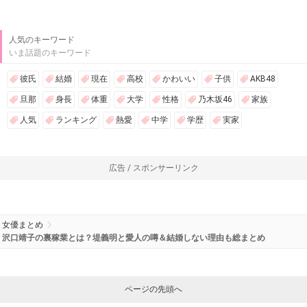
人気のキーワード
いま話題のキーワード
彼氏
結婚
現在
高校
かわいい
子供
AKB48
旦那
身長
体重
大学
性格
乃木坂46
家族
人気
ランキング
熱愛
中学
学歴
実家
広告 / スポンサーリンク
女優まとめ
沢口靖子の裏稼業とは？堤義明と愛人の噂＆結婚しない理由も総まとめ
ページの先頭へ