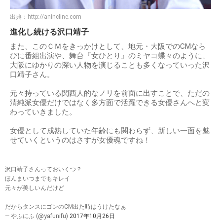
出典：
http://anincline.com
進化し続ける沢口靖子
また、このＣＭをきっかけとして、地元・大阪でのCMなら
びに番組出演や、舞台『女ひとり』のミヤコ蝶々のように、
大阪にゆかりの深い人物を演じることも多くなっていった沢
口靖子さん。
元々持っている関西人的なノリを前面に出すことで、ただの
清純派女優だけではなく多方面で活躍できる女優さんへと変
わっていきました。
女優として成熟していた年齢にも関わらず、新しい一面を魅
せていくというのはさすが女優魂ですね！
沢口靖子さんっておいくつ？
ほんまいつまでもキレイ
元々が美しいんだけど
だからタンスにゴンのCM出た時はうけたなぁ
— やふにふ (@yafunifu)
2017年10月26日