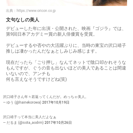
出典：
https://www.oricon.co.jp
文句なしの美人
デビューした年に出演・公開された、映画『ゴジラ』では、
第9回日本アカデミー賞の新人俳優賞を受賞。
デビューするや否やの大活躍ぶりに、当時の東宝の沢口靖子
推しは凄かったんだなぁとしみじみ感じます。
現在だったら「ごり押し」なんてネットで陰口叩かれそうな
もんですが、ぐうの音も出ないほどの美人であることは間違
いないので、アンチも
何も言えなそうですけどね(笑)
沢口靖子さん年々若返ってくんだが。めっちゃ美人。
— ゆう (@hainekorowa)
2017年10月19日
沢口靖子って本当に美人だよなぁ
— だるま (@sota_aodrm)
2017年10月26日