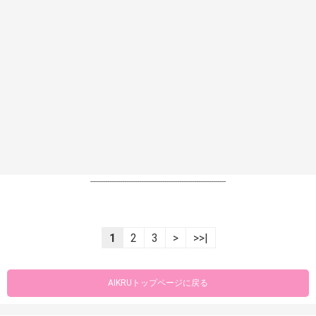
----------------------------------------------------------------
1
2
3
>
>>|
AIKRUトップページに戻る