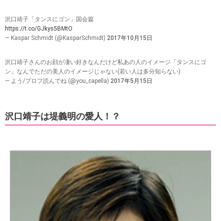
沢口靖子「タンスにゴン」国会篇
https://t.co/GJkys5BMtO
— Kaspar Schmidt (@KasparSchmidt)
2017年10月15日
沢口靖子さんのお顔が凄い好きなんだけど私あの人のイメージ「タンスにゴ
ン」なんでただの美人のイメージじゃない(若い人は多分知らない)
— よう/プロフ読んでね (@you_capella)
2017年5月15日
沢口靖子は堤義明の愛人！？