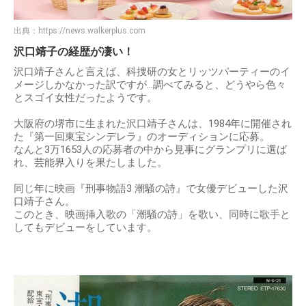
出典：
https://news.walkerplus.com
沢口靖子の経歴が凄い！
沢口靖子さんと言えば、科捜研の女とリッツパーティーのイ
メージしかなかった訳ですが…調べてみると、どうやら色々
とスゴイ女性だったようです。
大阪府の堺市に生まれた沢口靖子さんは、1984年に開催され
た『第一回東宝シンデレラ』のオーディションに応募。
なんと3万1653人の応募者の中から見事にグランプリに選ば
れ、芸能界入りを果たしました。
同じ年に映画『刑事物語3 潮騒の詩』で女優デビューした沢
口靖子さん。
このとき、映画挿入歌の「潮騒の詩」を歌い、同時に歌手と
してもデビューをしています。