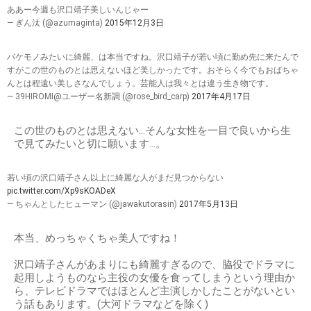
ああー今週も沢口靖子美しいんじゃー
— ぎん汰 (@azumaginta)
2015年12月3日
バケモノみたいに綺麗、は本当ですね。沢口靖子が若い頃に勤め先に来たんで
すがこの世のものとは思えないほど美しかったです。おそらく今でもおばちゃ
んとは程遠い美しさなんでしょう。芸能人は我々とは違う生き物です。
— 39HIROMI@ユーザー名新調 (@rose_bird_carp)
2017年4月17日
この世のものとは思えない…そんな女性を一目で良いから生
で見てみたいと切に願います…。
若い頃の沢口靖子さん以上に綺麗な人がまだ見つからない
pic.twitter.com/Xp9sKOADeX
— ちゃんとしたヒューマン (@jawakutorasin)
2017年5月13日
本当、めっちゃくちゃ美人ですね！
沢口靖子さんがあまりにも綺麗すぎるので、脇役でドラマに
起用しようものなら主役の女優を食ってしまうという理由か
ら、テレビドラマではほとんど主演しかしたことがないとい
う話もあります。(大河ドラマなどを除く)