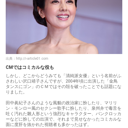
出典：
http://i-article01.com
CMではコミカルな役も
しかし、どこからどうみても「清純派女優」という名前がふ
さわしい沢口靖子さんですが、2004年頃に出演した「金鳥
タンスにゴン」のＣＭではその殻を破ったことでも話題にな
りました。
田中眞紀子さんのような風貌の政治家に扮したり、マリリ
ン・モンロー風のセクシー歌手に扮したり、泉州弁で毒舌を
吐く汚れた雛人形という強烈なキャラクター、パンクロッカ
ーなどに扮しての出演で、それまで見せなかったコミカルな
面に度肝を抜かれた視聴者も多かったはず。