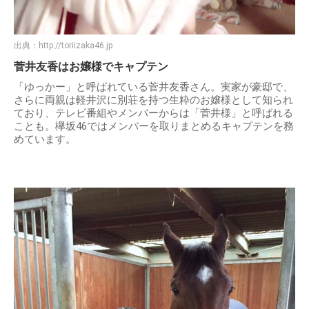
出典：
http://toriizaka46.jp
菅井友香はお嬢様でキャプテン
「ゆっかー」と呼ばれている菅井友香さん。実家が豪邸で、
さらに両親は軽井沢に別荘を持つ生粋のお嬢様として知られ
ており、テレビ番組やメンバーからは「菅井様」と呼ばれる
ことも。欅坂46ではメンバーを取りまとめるキャプテンを務
めています。