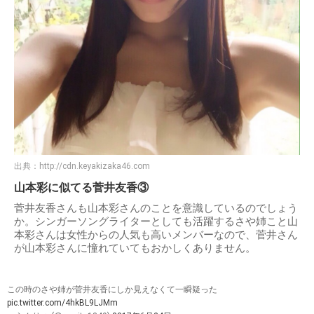
出典：
http://cdn.keyakizaka46.com
山本彩に似てる菅井友香③
菅井友香さんも山本彩さんのことを意識しているのでしょう
か。シンガーソングライターとしても活躍するさや姉こと山
本彩さんは女性からの人気も高いメンバーなので、菅井さん
が山本彩さんに憧れていてもおかしくありません。
この時のさや姉が菅井友香にしか見えなくて一瞬疑った
pic.twitter.com/4hkBL9LJMm