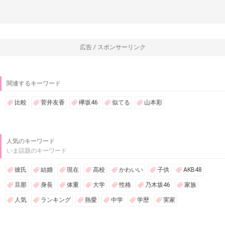
広告 / スポンサーリンク
関連するキーワード
比較
菅井友香
欅坂46
似てる
山本彩
人気のキーワード
いま話題のキーワード
彼氏
結婚
現在
高校
かわいい
子供
AKB48
旦那
身長
体重
大学
性格
乃木坂46
家族
人気
ランキング
熱愛
中学
学歴
実家