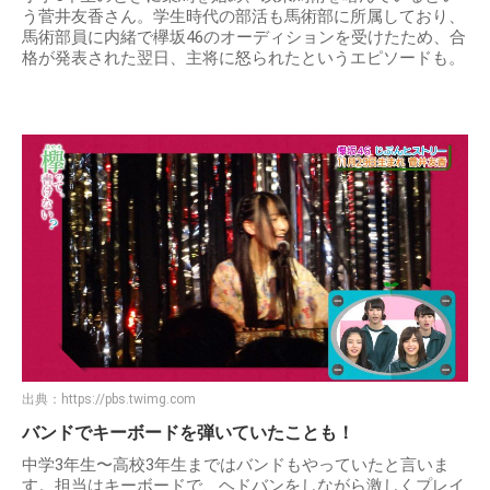
う菅井友香さん。学生時代の部活も馬術部に所属しており、
馬術部員に内緒で欅坂46のオーディションを受けたため、合
格が発表された翌日、主将に怒られたというエピソードも。
出典：
https://pbs.twimg.com
バンドでキーボードを弾いていたことも！
中学3年生〜高校3年生まではバンドもやっていたと言いま
す。担当はキーボードで、ヘドバンをしながら激しくプレイ