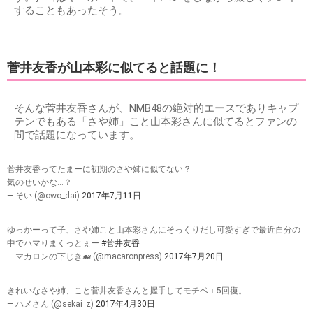
することもあったそう。
菅井友香が山本彩に似てると話題に！
そんな菅井友香さんが、NMB48の絶対的エースでありキャプ
テンでもある「さや姉」こと山本彩さんに似てるとファンの
間で話題になっています。
菅井友香ってたまーに初期のさや姉に似てない？
気のせいかな…？
— そい (@owo_dai)
2017年7月11日
ゆっかーって子、さや姉こと山本彩さんにそっくりだし可愛すぎで最近自分の
中でハマりまくっとぇー
#菅井友香
— マカロンの下じき🐋 (@macaronpress)
2017年7月20日
きれいなさや姉、こと菅井友香さんと握手してモチベ＋5回復。
— ハメさん (@sekai_z)
2017年4月30日