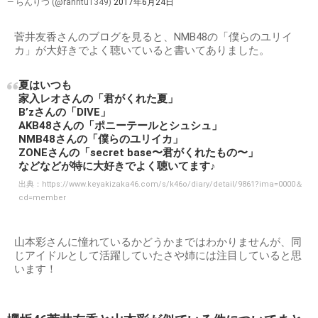
— らんりつ (@ranritu1349)
2017年6月24日
菅井友香さんのブログを見ると、NMB48の「僕らのユリイ
カ」が大好きでよく聴いていると書いてありました。
夏はいつも
家入レオさんの「君がくれた夏」
B’zさんの「DIVE」
AKB48さんの「ポニーテールとシュシュ」
NMB48さんの「僕らのユリイカ」
ZONEさんの「secret base〜君がくれたもの〜」
などなどが特に大好きでよく聴いてます♪
出典：
https://www.keyakizaka46.com/s/k46o/diary/detail/9861?ima=0000＆
cd=member
山本彩さんに憧れているかどうかまではわかりませんが、同
じアイドルとして活躍していたさや姉には注目していると思
います！