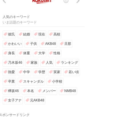
人気のキーワード
いま話題のキーワード
彼氏
結婚
現在
高校
かわいい
子供
AKB48
旦那
身長
体重
大学
性格
乃木坂46
家族
人気
ランキング
熱愛
中学
学歴
実家
若い頃
卒業
スキャンダル
小学校
欅坂46
本名
メンバー
NMB48
女子アナ
元AKB48
スポンサードリンク