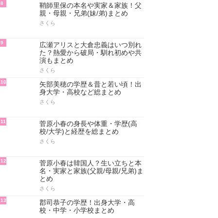
8
鞘師里保の本名や実家＆家族！父
親・母親・兄弟(妹/弟)まとめ
さくら
9
広瀬アリスと大倉忠義はいつ別れ
た？熱愛から破局・馴れ初めや共
演もまとめ
さくら
10
矢部美穂の学歴＆昔と若い頃！出
身大学・高校など総まとめ
さくら
11
菅原小春の身長や体重・学歴(高
校/大学)と経歴を総まとめ
さくら
12
菅原小春は韓国人？生い立ちと本
名・実家と家族(父親/母親/兄弟)ま
とめ
さくら
13
郡司恭子の学歴！出身大学・高
校・中学・小学校まとめ