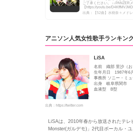
ご了承ください。 ↓↓PANZE
【https://youtu.be/D4KffMVJMD
出典：【52曲】水樹奈々メドレー -
アニソン人気女性歌手ランキング2
LiSA
名前 織部 里沙（お
生年月日 1987年6
事務所 ソニー・ミ
出身 岐阜県関市
血液型 B型
出典：
https://twitter.com
LiSAは、2010年春から放送されたテレビアニ
Monster(ガルデモ)」2代目ボーカ