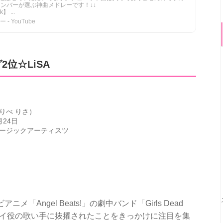
Rメンバーが選ぶ神曲メドレーです！↓↓
k】 ...
 YouTube
位☆LiSA
りべ りさ）
月24日
ュージックアーティスツ
メ「Angel Beats!」の劇中バンド「Girls Dead
ル・ユイ役の歌い手に抜擢されたことをきっかけに注目を集