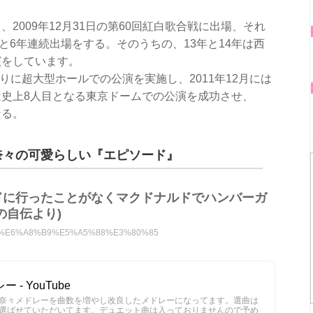
2009年12月31日の第60回紅白歌合戦に出場、それ
4年と6年連続出場をする。そのうちの、13年と14年は西
演をしています。
切りに超大型ホールでの公演を実施し、2011年12月には
史上8人目となる東京ドームでの公演を成功させ、
なる。
樹奈々の可愛らしい『エピソード』
ドに行ったことがなくマクドナルドでハンバーガ
の自伝より)
%B0%B4%E6%A8%B9%E5%A5%88%E3%80%85
- YouTube
奈々メドレーを曲数を増やし改良したメドレーになってます。選曲は
選ばせていただいてます。デュエット曲は入っておりませんので予め