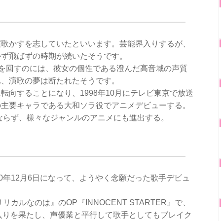
演歌かすを志していたといいます。芸能界入りするが、
かず飛ばずの時期が続いたそうです。
)を回すのには、彼女の個性である澄んだ高音域の声質
れ、演歌の夢は断たれたそうです。
転向することになり、1998年10月にテレビ東京で放送
の主要キャラである大和ソラ役でアニメデビューする。
みならず、様々なジャンルのアニメにも進出する。
0年12月6日になって、ようやく念願だった歌手デビュ
カルなのは』のOP『INNOCENT STARTER』で、
0入りを果たし、声優業と平行して歌手としてもブレイク