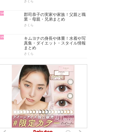
さくら
14
郡司恭子の実家や家族！父親と職
業・母親・兄弟まとめ
さくら
15
キムヨナの身長や体重！水着や写
真集・ダイエット・スタイル情報
まとめ
さくら