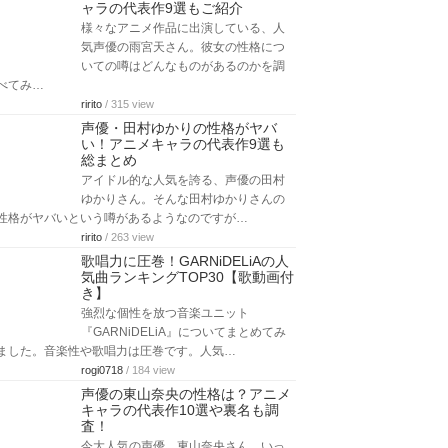
ャラの代表作9選もご紹介
様々なアニメ作品に出演している、人
気声優の雨宮天さん。彼女の性格につ
いての噂はどんなものがあるのかを調
べてみ…
ririto
/ 315 view
声優・田村ゆかりの性格がヤバ
い！アニメキャラの代表作9選も
総まとめ
アイドル的な人気を誇る、声優の田村
ゆかりさん。そんな田村ゆかりさんの
性格がヤバいという噂があるようなのですが…
ririto
/ 263 view
歌唱力に圧巻！GARNiDELiAの人
気曲ランキングTOP30【歌動画付
き】
強烈な個性を放つ音楽ユニット
『GARNiDELiA』についてまとめてみ
ました。音楽性や歌唱力は圧巻です。人気…
rogi0718
/ 184 view
声優の東山奈央の性格は？アニメ
キャラの代表作10選や裏名も調
査！
今大人気の声優、東山奈央さん。いっ