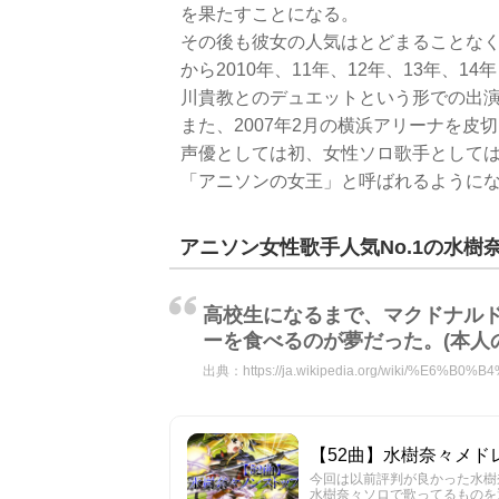
を果たすことになる。
その後も彼女の人気はとどまることなく、
から2010年、11年、12年、13年、1
川貴教とのデュエットという形での出
また、2007年2月の横浜アリーナを皮
声優としては初、女性ソロ歌手としては
「アニソンの女王」と呼ばれるように
アニソン女性歌手人気No.1の水
高校生になるまで、マクドナル
ーを食べるのが夢だった。(本人
出典：
https://ja.wikipedia.org/wiki/%E6
【52曲】水樹奈々メドレー 
今回は以前評判が良かった水樹
水樹奈々ソロで歌ってるものを