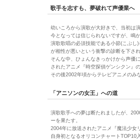
歌手を志すも、夢破れて声優業へ
幼いころから演歌が大好きで、当初は
今となっては信じられないですが、鳴
演歌歌唱の必須技能である小節(こぶし
が相性が悪いという衝撃の診断を下さ
そんな中、ひょんなきっかけから声優に
されたアニメ『時空探偵ゲンシクン』
その後2002年頃からテレビアニメの
「アニソンの女王」への道
演歌歌手への夢は断たれましたが、200
ーを果たす。
2004年に放送されたアニメ『魔法少女リリ
自身初となるオリコンチャートTOP1