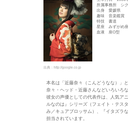
所属事務所 シ
出身 愛媛県
趣味 音楽鑑賞
特技 書道
星座 みずがめ
血液 座O型
出典：
http://google.co.jp
本名は「近藤奈々（こんどうなな）」
奈々・ヘッド・近藤さんなどいろいろ
彼女の声優としての代表作は、人気アニ
ルなのは』シリーズ（フェイト・テスタ
み／キュアブロッサム）、『イタズラな
担当されています。