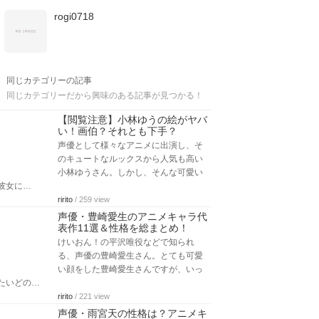
rogi0718
同じカテゴリーの記事
同じカテゴリーだから興味のある記事が見つかる！
【閲覧注意】小林ゆうの絵がヤバ
い！画伯？それとも下手？
声優として様々なアニメに出演し、そ
のキュートなルックスから人気も高い
小林ゆうさん。しかし、そんな可愛い
彼女に…
ririto
/ 259 view
声優・豊崎愛生のアニメキャラ代
表作11選＆性格を総まとめ！
けいおん！の平沢唯役などで知られ
る、声優の豊崎愛生さん。とても可愛
い顔をした豊崎愛生さんですが、いっ
たいどの…
ririto
/ 221 view
声優・雨宮天の性格は？アニメキ