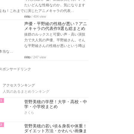
たいどんな性格なのか、気になります
よね！これまでに演じたアニメキャラの代表…
ririto
/ 404 view
声優・平野綾の性格が悪い？アニ
メキャラの代表作9選も総まとめ
抜群のルックスと可愛い声・高い演技
力で大人気の声優、平野綾さん。そん
な平野綾さんの性格が悪いという噂は
本当な…
ririto
/ 247 view
スポンサードリンク
アクセスランキング
人気のあるまとめランキング
1
菅野美穂の学歴！大学・高校・中
学・小学校まとめ
さくら
2
菅野美穂の若い頃＆身長や体重！
ダイエット方法・かわいい画像ま