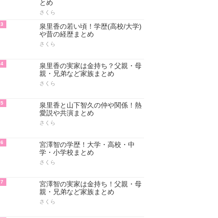
とめ
さくら
3
泉里香の若い頃！学歴(高校/大学)
や昔の経歴まとめ
さくら
4
泉里香の実家は金持ち？父親・母
親・兄弟など家族まとめ
さくら
5
泉里香と山下智久の仲や関係！熱
愛説や共演まとめ
さくら
6
宮澤智の学歴！大学・高校・中
学・小学校まとめ
さくら
7
宮澤智の実家は金持ち！父親・母
親・兄弟など家族まとめ
さくら