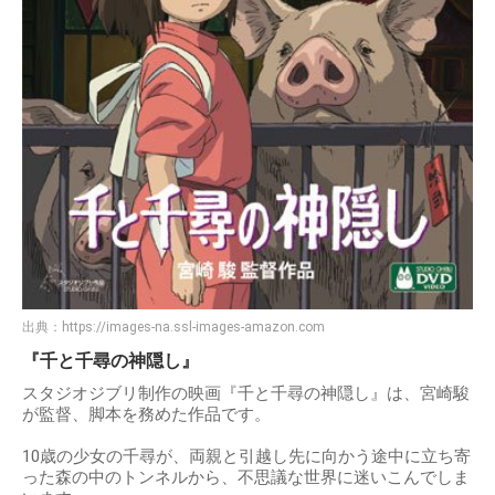
出典：
https://images-na.ssl-images-amazon.com
『千と千尋の神隠し』
スタジオジブリ制作の映画『千と千尋の神隠し』は、宮崎駿
が監督、脚本を務めた作品です。
10歳の少女の千尋が、両親と引越し先に向かう途中に立ち寄
った森の中のトンネルから、不思議な世界に迷いこんでしま