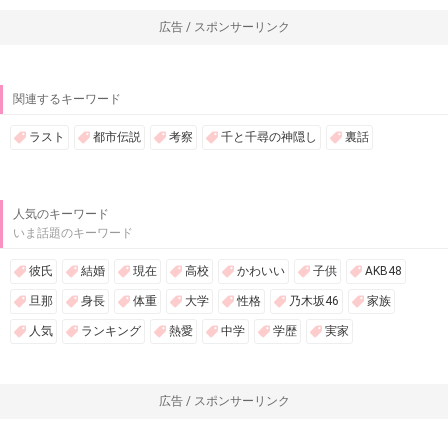
広告 / スポンサーリンク
関連するキーワード
ラスト
都市伝説
考察
千と千尋の神隠し
裏話
人気のキーワード
いま話題のキーワード
彼氏
結婚
現在
高校
かわいい
子供
AKB48
旦那
身長
体重
大学
性格
乃木坂46
家族
人気
ランキング
熱愛
中学
学歴
実家
広告 / スポンサーリンク