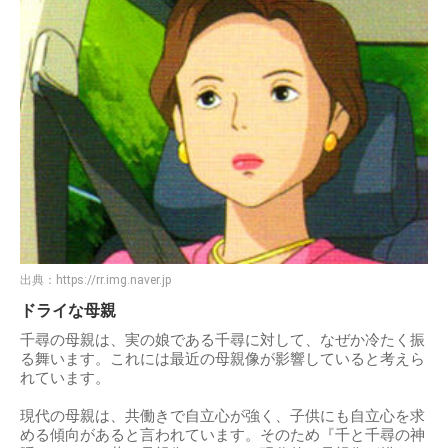
出典：
https://rr.img.naver.jp
ドライな母親
千尋の母親は、実の娘である千尋に対して、なぜか冷たく振
る舞います。これには最近の母親像が影響していると考えら
れています。
現代の母親は、共働きで自立心が強く、子供にも自立心を求
める傾向があると言われています。そのため『千と千尋の神