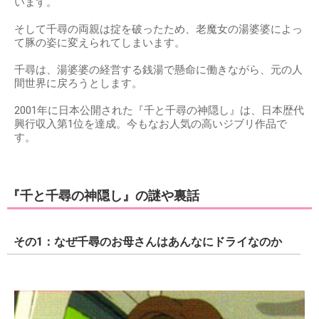
います。
そして千尋の両親は掟を破ったため、老魔女の湯婆婆によっ
て豚の姿に変えられてしまいます。
千尋は、湯婆婆の経営する銭湯で懸命に働きながら、元の人
間世界に戻ろうとします。
2001年に日本公開された『千と千尋の神隠し』は、日本歴代
興行収入第1位を達成。今もなお人気の高いジブリ作品で
す。
『千と千尋の神隠し』の謎や裏話
その1：なぜ千尋のお母さんはあんなにドライなのか