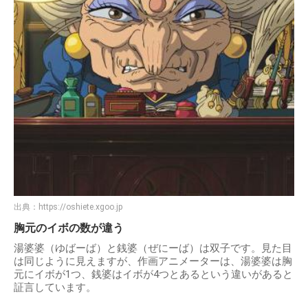
出典：
https://oshiete.xgoo.jp
胸元のイボの数が違う
湯婆婆（ゆばーば）と銭婆（ぜにーば）は双子です。見た目
は同じように見えますが、作画アニメーターは、湯婆婆は胸
元にイボが1つ、銭婆はイボが4つとあるという違いがあると
証言しています。