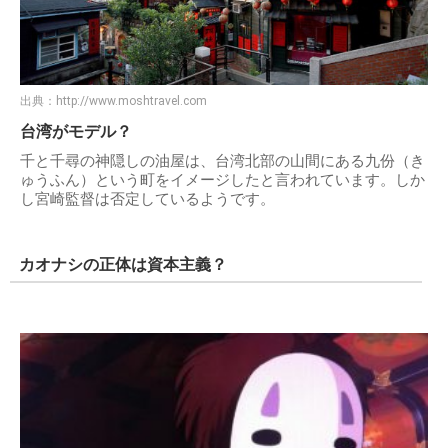
出典：
http://www.moshtravel.com
台湾がモデル？
千と千尋の神隠しの油屋は、台湾北部の山間にある九份（き
ゅうふん）という町をイメージしたと言われています。しか
し宮崎監督は否定しているようです。
カオナシの正体は資本主義？