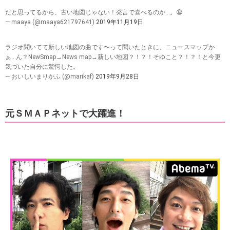
だと思ってるから、古い地図じゃない！発言で喜べるのか…。😩
— maaya (@maaya621797641)
2019年11月19日
ラジオ聞いてて新しい地図の曲です〜って聞いたときに、ニュースマップか
ぁ…ん？NewSmap→News map→新しい地図？！？！そゆこと？！？！と今更
気づいた自分に驚愕した。
— おいしいまりかふ (@marikaf)
2019年9月28日
元ＳＭＡＰネットで大躍進！