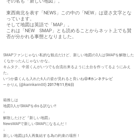
その名も「新しい地図」。
東西南北を表す「NEWS」この中の「NEW」は逆さ文字とな
っています。
そして地図は英語で「MAP」。
これは「NEW SMAP」とも読めることからネット上でも賛
否が分かれる事態となりました。
SMAPファンじゃない私的な観点だけど、新しい地図の3人はSMAPを解散した
くなかったんじゃないかな。
キムタク、中居くんがいつでも合流出来るように土台を作ってるようにみえ
た。
いつか森くんも入れた6人の姿が見れると良いね😄
#ホンネテレビ
— かりん (@karinkarin00)
2017年11月6日
箱推しは
地図3人がSMAPをdisる訳ない!!
↓
解散したけど『新しい地図』
NewsMAPで新しいSMAPになるんだ！
↓
新しい地図は5人再集結する為の約束の場所！