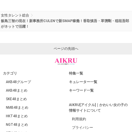
女性タレント総合
飯島三智の現在！新事務所CULENで新SMAP稼働！香取慎吾・草彅剛・稲垣吾郎
がネットで活躍！
ページの先頭へ
カテゴリ
特集一覧
AKB48グループ
キュレーター一覧
AKB48まとめ
キーワード一覧
SKE48まとめ
AIKRU[アイクル]｜かわいい女の子の
NMB48まとめ
情報サイトについて
HKT48まとめ
利用規約
NGT48まとめ
プライバシー