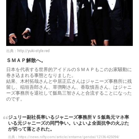
出典：
http://yuki-style.red
ＳＭＡＰ解散へ。
日本を代表する世界的アイドルのＳＭＡＰもこのお家騒動に
巻き込まれる事態となりました。
結果、木村拓哉さんと中居正広さんはジャニーズ事務所に残
留し、稲垣吾郎さん、草彅剛さん、香取慎吾さん、はジャニ
ーズ事務所を退社して飯島三智さんと合流することになった
のです。
ジュリー副社長率いるジャニーズ事務所ＶＳ飯島元マネ率
いる元ジャニーズの同門争い。いよいよ全面抗争の火ぶた
が切って落とされた。
出典：
https://news.nifty.com/article/entame/gendai/12136-425094/