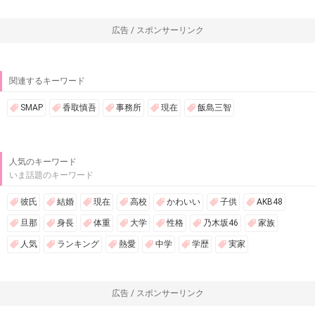
広告 / スポンサーリンク
関連するキーワード
SMAP
香取慎吾
事務所
現在
飯島三智
人気のキーワード
いま話題のキーワード
彼氏
結婚
現在
高校
かわいい
子供
AKB48
旦那
身長
体重
大学
性格
乃木坂46
家族
人気
ランキング
熱愛
中学
学歴
実家
広告 / スポンサーリンク