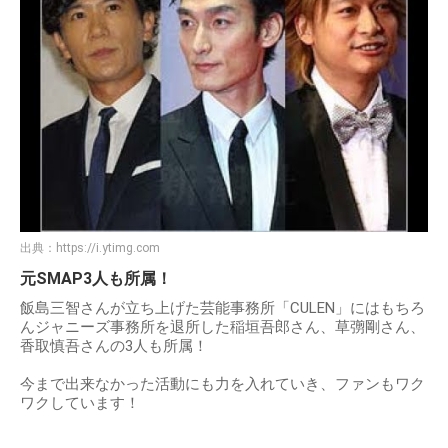
出典：
https://i.ytimg.com
元SMAP3人も所属！
飯島三智さんが立ち上げた芸能事務所「CULEN」にはもちろ
んジャニーズ事務所を退所した稲垣吾郎さん、草彅剛さん、
香取慎吾さんの3人も所属！
今まで出来なかった活動にも力を入れていき、ファンもワク
ワクしています！