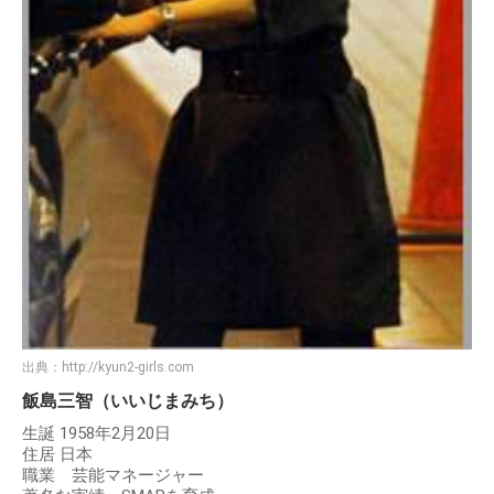
出典：
http://kyun2-girls.com
飯島三智（いいじまみち）
生誕 1958年2月20日
住居 日本
職業 芸能マネージャー