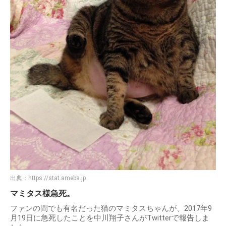
出典：
https://stat.ameba.jp
マミタス様急死。
ファンの間でも有名だった猫のマミタスちゃんが、2017年9
月19日に急死したことを中川翔子さんがTwitterで報告しま