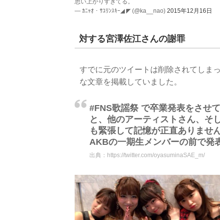
思い上がりすぎてる。
— ｶﾆｬｵ・ｻﾕﾘﾝｽｷｰ◢ ◤ (@ka__nao)
2015年12月16日
対する宮澤佐江さんの謝罪
すでに元のツイートは削除されてしま
な文章を掲載していました。
#FNS歌謡祭 で卒業発表をさ
と、他のアーティストさん、そし
も緊張して記憶が正直ありません
AKBの一期生メンバーの前で発
出典：
https://twitter.com/oyasuminaSAE_m/