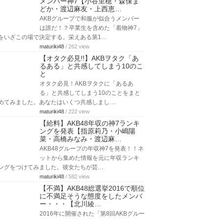
メンバー神7【小谷里穂・森保ま
どか・渡辺麻友・上西恵…
AKBグループで和服が似合うメンバー
は誰だ！？卒業生を含めた「着物神7」
をいざこの場で決定する。栄えある第1…
maturiki48
/ 262 view
【オタク必見!!】AKBヲタク「あ
るある」と共感してしまう10のこ
と
オタク必見！AKBヲタクに「あるあ
る」と共感してしまう10のことをまと
めてみました。あなたはいくつ共感しまし…
maturiki48
/ 222 view
【給料】AKB48年収の神7ランキ
ングを発表【指原莉乃・小嶋陽
菜・高橋みなみ・渡辺麻…
AKB48グループの年収神7を発表！！ネ
ットから集めた情報を元に年収ランキ
ングをつけてみました。彼女たちが芸…
maturiki48
/ 582 view
【不満】AKB48総選挙2016で順位
に不満足そうな態度をしたメンバ
ー・・・【北川綾…
2016年に開催された「第8回AKBグルー