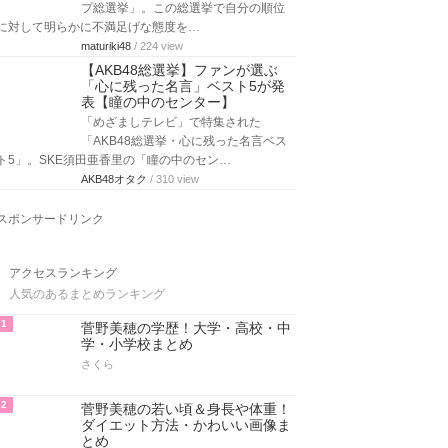
プ総選挙」。この総選挙で自分の順位
に対して明らかに不満足げな態度を…
maturiki48
/ 224 view
【AKB48総選挙】ファンが選ぶ
「心に残った名言」ベスト5が発
表【瞳の中のセンター】
「めざましテレビ」で特集された
「AKB48総選挙・心に残った名言ベス
ト5」。SKE須田亜香里の「瞳の中のセン…
AKB48オタク
/ 310 view
スポンサードリンク
アクセスランキング
人気のあるまとめランキング
1
菅野美穂の学歴！大学・高校・中
学・小学校まとめ
さくら
2
菅野美穂の若い頃＆身長や体重！
ダイエット方法・かわいい画像ま
とめ