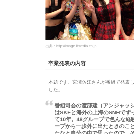
出典：
http://image.itmedia.co.jp
卒業発表の内容
本題です。宮澤佐江さんが番組で発表
した。
番組司会の渡部建（アンジャッ
はSKEと海外の上海のSNHでず
て10年。48グループで色んな
ープから一歩外に出たときのこ
たなと自分の中で思ったので、