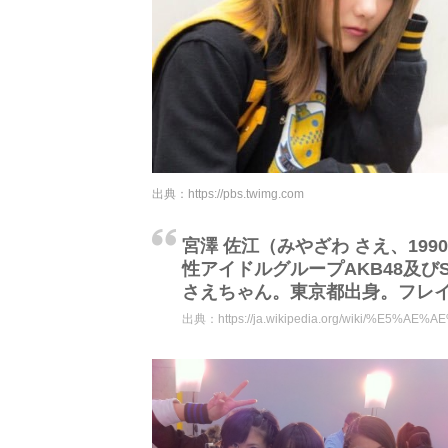
出典：
https://pbs.twimg.com
宮澤 佐江（みやざわ さえ、199
性アイドルグループAKB48及び
さえちゃん。東京都出身。フレイ
出典：
https://ja.wikipedia.org/wiki/%E