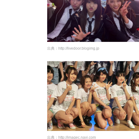
出典：
http://livedoor.blogimg.jp
出典：
http://imagec.navi.com