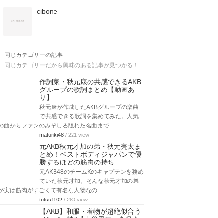
cibone
同じカテゴリーの記事
同じカテゴリーだから興味のある記事が見つかる！
作詞家・秋元康の共感できるAKB
グループの歌詞まとめ【動画あ
り】
秋元康が作成したAKBグループの楽曲
で共感できる歌詞を集めてみた。人気
の曲からファンのみぞしる隠れた名曲まで…
maturiki48
/ 221 view
元AKB秋元才加の弟・秋元亮太ま
とめ！ベストボディジャパンで優
勝するほどの筋肉の持ち…
元AKB48のチームKのキャプテンを務め
ていた秋元才加。そんな秋元才加の弟
が実は筋肉がすごくて有名な人物なの…
totsu1102
/ 280 view
【AKB】和服・着物が超絶似合う