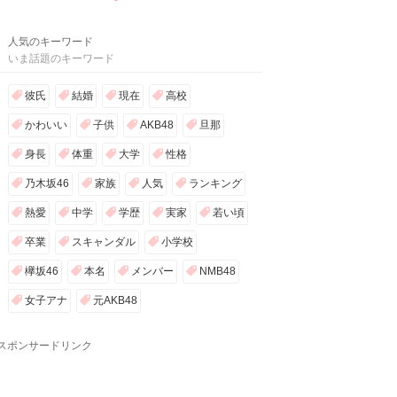
人気のキーワード
いま話題のキーワード
彼氏
結婚
現在
高校
かわいい
子供
AKB48
旦那
身長
体重
大学
性格
乃木坂46
家族
人気
ランキング
熱愛
中学
学歴
実家
若い頃
卒業
スキャンダル
小学校
欅坂46
本名
メンバー
NMB48
女子アナ
元AKB48
スポンサードリンク