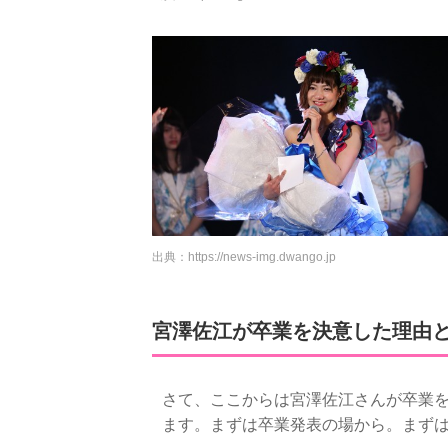
出典：
https://news-img.dwango.jp
宮澤佐江が卒業を決意した理由
さて、ここからは宮澤佐江さんが卒業
ます。まずは卒業発表の場から。まず