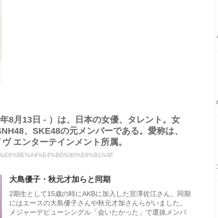
0年8月13日 - ）は、日本の女優、タレント。女
SNH48、SKE48の元メンバーである。愛称は、
ヴ エンターテインメント所属。
5%AE%AE%E6%BE%A4%E4%BD%90%E6%B1%9F
大島優子・秋元才加らと同期
2期生として15歳の時にAKBに加入した宮澤佐江さん。同期
にはエースの大島優子さんや秋元才加さんらがいました。
メジャーデビューシングル「会いたかった」で選抜メンバ