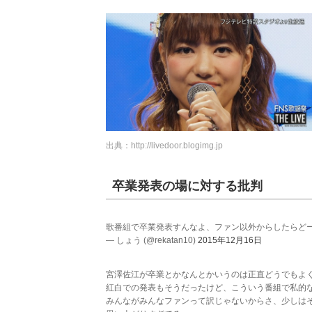
出典：
http://livedoor.blogimg.jp
卒業発表の場に対する批判
歌番組で卒業発表すんなよ、ファン以外からしたらど
— しょう (@rekatan10)
2015年12月16日
宮澤佐江が卒業とかなんとかいうのは正直どうでもよ
紅白での発表もそうだったけど、こういう番組で私的
みんながみんなファンって訳じゃないからさ、少しはそ