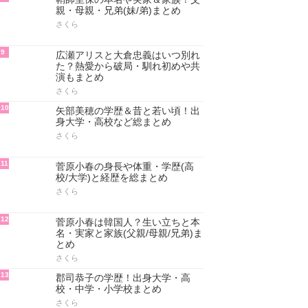
親・母親・兄弟(妹/弟)まとめ
さくら
9
広瀬アリスと大倉忠義はいつ別れ
た？熱愛から破局・馴れ初めや共
演もまとめ
さくら
10
矢部美穂の学歴＆昔と若い頃！出
身大学・高校など総まとめ
さくら
11
菅原小春の身長や体重・学歴(高
校/大学)と経歴を総まとめ
さくら
12
菅原小春は韓国人？生い立ちと本
名・実家と家族(父親/母親/兄弟)ま
とめ
さくら
13
郡司恭子の学歴！出身大学・高
校・中学・小学校まとめ
さくら