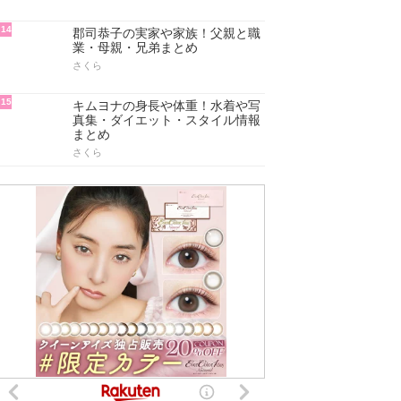
14
郡司恭子の実家や家族！父親と職
業・母親・兄弟まとめ
さくら
15
キムヨナの身長や体重！水着や写
真集・ダイエット・スタイル情報
まとめ
さくら