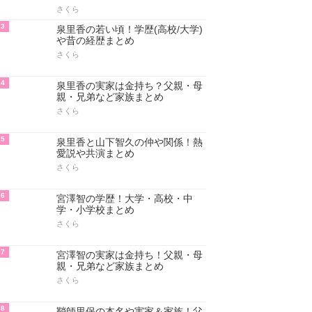
さくら
3
泉里香の若い頃！学歴(高校/大学)
や昔の経歴まとめ
さくら
4
泉里香の実家は金持ち？父親・母
親・兄弟など家族まとめ
さくら
5
泉里香と山下智久の仲や関係！熱
愛説や共演まとめ
さくら
6
宮澤智の学歴！大学・高校・中
学・小学校まとめ
さくら
7
宮澤智の実家は金持ち！父親・母
親・兄弟など家族まとめ
さくら
8
鞘師里保の本名や実家＆家族！父