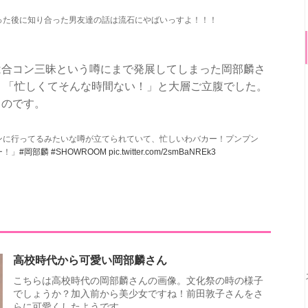
った後に知り合った男友達の話は流石にやばいっすよ！！！
は合コン三昧という噂にまで発展してしまった岡部麟さ
定。「忙しくてそんな時間ない！」と大層ご立腹でした。
ものです。
ンに行ってるみたいな噂が立てられていて、忙しいわバカー！プンプン
ー！」
#岡部麟
#SHOWROOM
pic.twitter.com/2smBaNREk3
高校時代から可愛い岡部麟さん
こちらは高校時代の岡部麟さんの画像。文化祭の時の様子
でしょうか？加入前から美少女ですね！前田敦子さんをさ
らに可愛くしたようです。