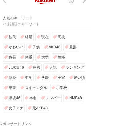
人気のキーワード
いま話題のキーワード
彼氏
結婚
現在
高校
かわいい
子供
AKB48
旦那
身長
体重
大学
性格