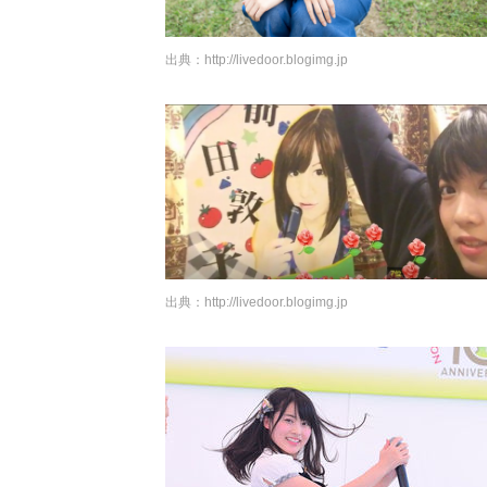
出典：
http://livedoor.blogimg.jp
出典：
http://livedoor.blogimg.jp