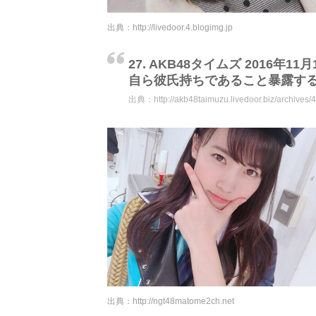
出典：
http://livedoor.4.blogimg.jp
27. AKB48タイムズ 2016年11月1
自ら彼氏持ちであること暴露す
出典：
http://akb48taimuzu.livedoor.biz/archives
出典：
http://ngt48matome2ch.net