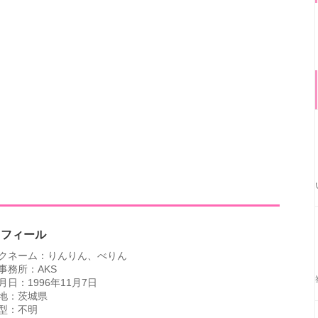
ロフィール
クネーム：りんりん、べりん
事務所：AKS
月日：1996年11月7日
地：茨城県
型：不明