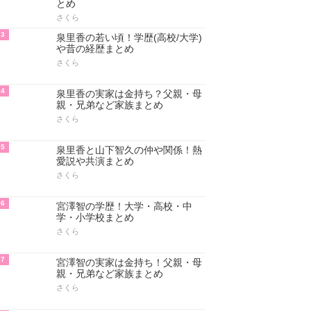
アクセスランキング
人気のあるまとめランキング
1
菅野美穂の学歴！大学・高校・中
学・小学校まとめ
さくら
2
菅野美穂の若い頃＆身長や体重！
ダイエット方法・かわいい画像ま
とめ
さくら
3
泉里香の若い頃！学歴(高校/大学)
や昔の経歴まとめ
さくら
4
泉里香の実家は金持ち？父親・母
親・兄弟など家族まとめ
さくら