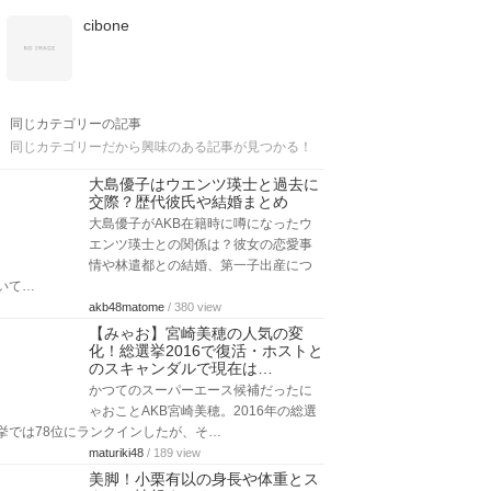
cibone
同じカテゴリーの記事
同じカテゴリーだから興味のある記事が見つかる！
大島優子はウエンツ瑛士と過去に
交際？歴代彼氏や結婚まとめ
大島優子がAKB在籍時に噂になったウ
エンツ瑛士との関係は？彼女の恋愛事
情や林遣都との結婚、第一子出産につ
いて…
akb48matome
/ 380 view
【みゃお】宮崎美穂の人気の変
化！総選挙2016で復活・ホストと
のスキャンダルで現在は…
かつてのスーパーエース候補だったに
ゃおことAKB宮崎美穂。2016年の総選
挙では78位にランクインしたが、そ…
maturiki48
/ 189 view
美脚！小栗有以の身長や体重とス