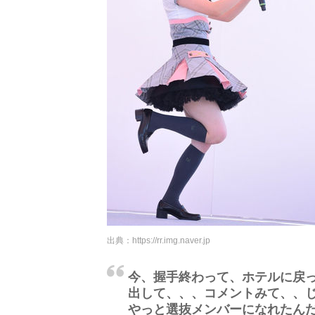
出典：
https://rr.img.naver.jp
今、握手終わって、ホテルに戻
出して、、、コメントみて、、
やっと選抜メンバーになれたん