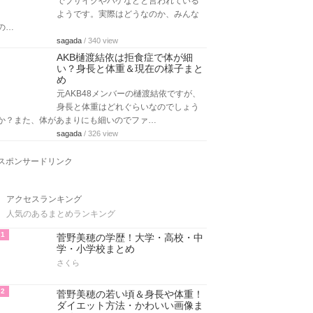
でブサイクやハゲなどと言われている
ようです。実際はどうなのか、みんな
の…
sagada
/ 340 view
AKB樋渡結依は拒食症で体が細
い？身長と体重＆現在の様子まと
め
元AKB48メンバーの樋渡結依ですが、
身長と体重はどれぐらいなのでしょう
か？また、体があまりにも細いのでファ…
sagada
/ 326 view
スポンサードリンク