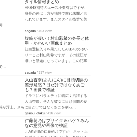
タイル情報まとめ
AKB48期待のエース小栗有以ですが、
身長の伸ばし方が独特で前代未聞と言
われています。またスタイル抜群で美
脚…
sagada
/ 403 view
腹筋が凄い！村山彩希の身長と体
重・かわいい画像まとめ
紅白選抜入りを果たしたAKB48のゆい
りーこと村山彩希ですが、その腹筋が
凄いと話題になっています。この記事
で…
sagada
/ 337 view
入山杏奈(あんにん)に目頭切開の
整形疑惑？目だけではなくあご
も？画像で検証
ドラマにバラエティに幅広く活躍する
入山杏奈。そんな彼女に目頭切開の疑
惑が浮上。さらに目だけではなくあごを削っ…
geinou_otaku
/ 416 view
仁藤萌乃はブサイク＆ハゲ？みん
なの意見や画像で検証
元AKB48の仁藤萌乃ですが、ネット上