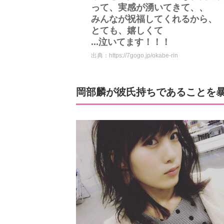
って、実感が湧いてきて、、
みんなが祝福してくれるから、
とても、嬉しくて
...泣いてます！！！
出典：
https://7gogo.jp/okabe-rin
岡部麟が彼氏持ちであることを