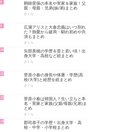
5
泉里香と山下智久の仲や関係！熱
愛説や共演まとめ
さくら
6
宮澤智の学歴！大学・高校・中
学・小学校まとめ
さくら
7
宮澤智の実家は金持ち！父親・母
親・兄弟など家族まとめ
さくら
8
鞘師里保の本名や実家＆家族！父
親・母親・兄弟(妹/弟)まとめ
さくら
9
広瀬アリスと大倉忠義はいつ別れ
た？熱愛から破局・馴れ初めや共
演もまとめ
さくら
10
矢部美穂の学歴＆昔と若い頃！出
身大学・高校など総まとめ