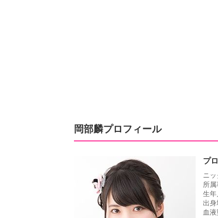
岡部麟プロフィール
プ
ニッ
所属
生年
出身
血液