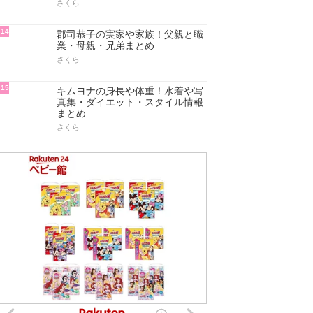
さくら
11
菅原小春の身長や体重・学歴(高
校/大学)と経歴を総まとめ
さくら
12
菅原小春は韓国人？生い立ちと本
名・実家と家族(父親/母親/兄弟)ま
とめ
さくら
13
郡司恭子の学歴！出身大学・高
校・中学・小学校まとめ
さくら
14
郡司恭子の実家や家族！父親と職
業・母親・兄弟まとめ
さくら
15
キムヨナの身長や体重！水着や写
真集・ダイエット・スタイル情報
まとめ
さくら