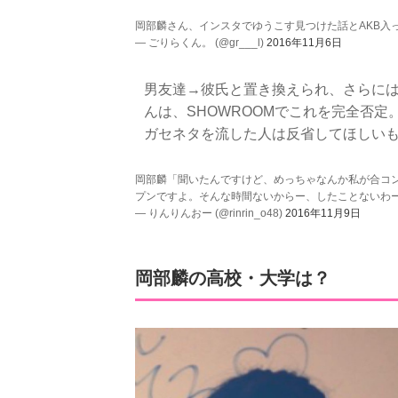
岡部麟さん、インスタでゆうこす見つけた話とAKB入
— ごりらくん。 (@gr___l)
2016年11月6日
男友達→彼氏と置き換えられ、さらに
んは、SHOWROOMでこれを完全否
ガセネタを流した人は反省してほしい
岡部麟「聞いたんですけど、めっちゃなんか私が合コ
プンですよ。そんな時間ないからー、したことないわ
— りんりんおー (@rinrin_o48)
2016年11月9日
岡部麟の高校・大学は？