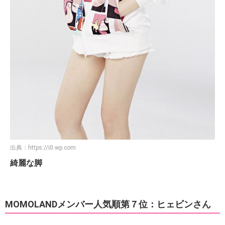
出典：
https://i0.wp.com
綺麗な脚
MOMOLANDメンバー人気順第７位：ヒェビンさん