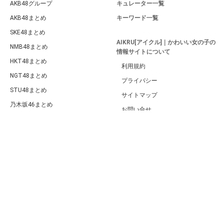
AKB48グループ
キュレーター一覧
AKB48まとめ
キーワード一覧
SKE48まとめ
AIKRU[アイクル]｜かわいい女の子の
NMB48まとめ
情報サイトについて
HKT48まとめ
利用規約
NGT48まとめ
プライバシー
STU48まとめ
サイトマップ
乃木坂46まとめ
お問い合せ
欅坂46・日向坂46まとめ
PC版
ももクロまとめ
ハロプロまとめ
BABYMETALまとめ
女性アイドル総合
女性タレント総合
海外アイドル総合
韓流・K-POP