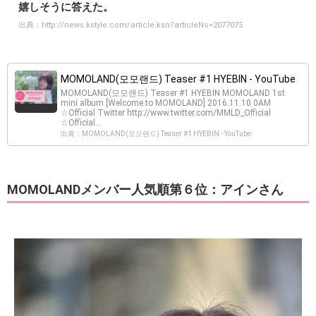
嬉しそうに答えた。
出典：
http://news.kstyle.com/article.ksn?articleNo=2077075
MOMOLAND(모모랜드) Teaser #1 HYEBIN - YouTube
MOMOLAND(모모랜드) Teaser #1 HYEBIN MOMOLAND 1st
mini album [Welcome to MOMOLAND] 2016.11.10 0AM
☆Official Twitter http://www.twitter.com/MMLD_Official
☆Official...
出典：MOMOLAND(모모랜드) Teaser #1 HYEBIN - YouTube
MOMOLANDメンバー人気順第６位：アインさん