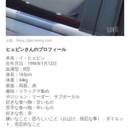
出典：
https://pbs.twimg.com
ヒェビンさんのプロフィール
本名：イ・ヒェビン
生年月日：1996年1月12日
血液型：B型
身長：165cm
体重：44kg
家族：両親、弟
趣味：リラックマ集め
ポジション：リーダー、サブボーカル
好きな食べ物：甘いもの
苦手な食べ物：辛いもの
好きな色：赤
嫌いなこと：恐ろしいこと（おばけ、残忍な事）、ダイエッ
ト、否定的なこと