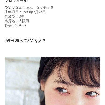
プロフィール
愛称：なぁちゃん ななせまる
生年月日：1994年5月25日
血液型：O型
出身地：大阪府
身長：159cm
西野七瀬ってどんな人？