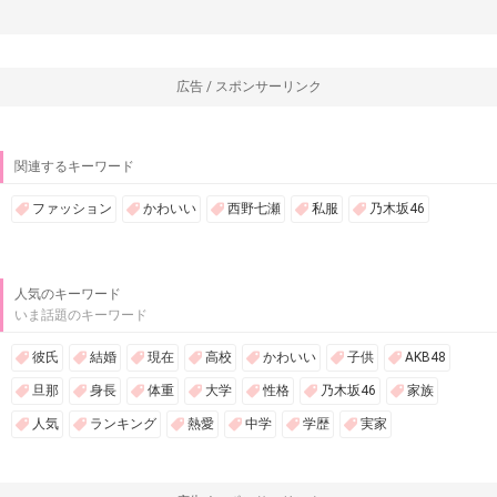
広告 / スポンサーリンク
関連するキーワード
ファッション
かわいい
西野七瀬
私服
乃木坂46
人気のキーワード
いま話題のキーワード
彼氏
結婚
現在
高校
かわいい
子供
AKB48
旦那
身長
体重
大学
性格
乃木坂46
家族
人気
ランキング
熱愛
中学
学歴
実家