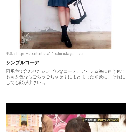
出典：
https://scontent-sea1-1.cdninstagram.com
シンプルコーデ
同系色で合わせたシンプルなコーデ。アイテム毎に違う色で
も同系色ならごちゃごちゃせずにまとまった印象に。それに
しても顔が小さい…。