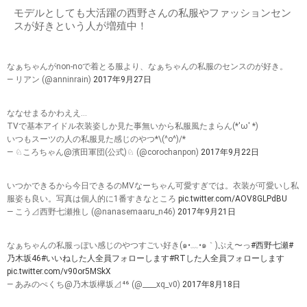
モデルとしても大活躍の西野さんの私服やファッションセン
スが好きという人が増殖中！
なぁちゃんがnon-noで着とる服より、なぁちゃんの私服のセンスのが好き。
— リアン (@anninrain)
2017年9月27日
ななせまるかわええ…
TVで基本アイドル衣装姿しか見た事無いから私服風たまらん(*'ω' *)
いつもスーツの人の私服見た感じのやつ*\(^o^)/*
— ♘ころちゃん@濱田軍団(公式)♘ (@corochanpon)
2017年9月22日
いつかできるから今日できるのMVなーちゃん可愛すぎでは。衣装が可愛いし私
服姿も良い。写真は個人的に1番すきなところ
pic.twitter.com/AOV8GLPdBU
— こう⊿西野七瀬推し (@nanasemaaru_n46)
2017年9月21日
なぁちゃんの私服っぽい感じのやつすごい好き(๑•﹏•๑｀)ぷえ〜っ
#西野七瀬
#
乃木坂46
#いいねした人全員フォローします
#RTした人全員フォローします
pic.twitter.com/v90or5MSkX
— あみのぺくち@乃木坂欅坂⊿⁴⁶ (@____xq_v0)
2017年8月18日