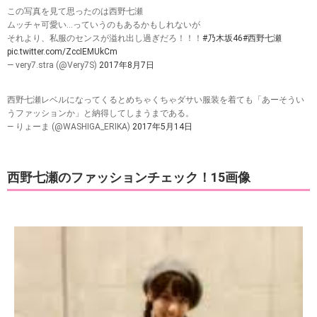
この写真を見て思ったのは西野七瀬
ムッチャ可愛い…っていうのもあるかもしれないが
それより、私服のセンスが溢れ出し過ぎだろ！！！
#乃木坂46
#西野七瀬
pic.twitter.com/ZccIEMUkCm
— very7.stra (@Very7S)
2017年8月7日
西野七瀬レベルになってくるとめちゃくちゃダサい服装を着ても「あーそうい
うファッションか」と納得してしまうまである。
— りょーま (@WASHIGA_ERIKA)
2017年5月14日
西野七瀬のファッションチェック！15画像