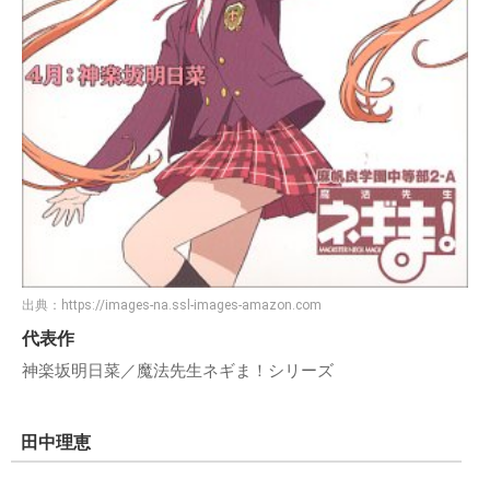
出典：
https://images-na.ssl-images-amazon.com
代表作
神楽坂明日菜／魔法先生ネギま！シリーズ
田中理恵