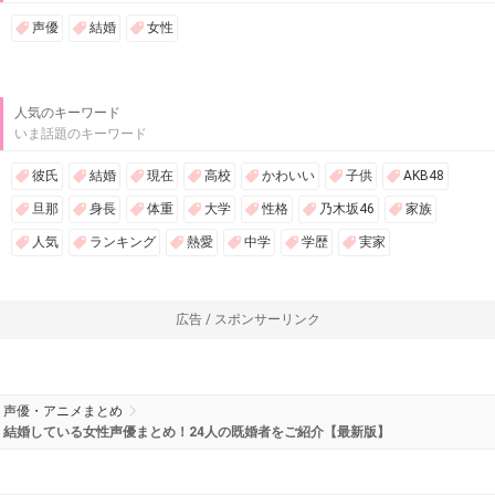
声優
結婚
女性
人気のキーワード
いま話題のキーワード
彼氏
結婚
現在
高校
かわいい
子供
AKB48
旦那
身長
体重
大学
性格
乃木坂46
家族
人気
ランキング
熱愛
中学
学歴
実家
広告 / スポンサーリンク
声優・アニメまとめ
結婚している女性声優まとめ！24人の既婚者をご紹介【最新版】