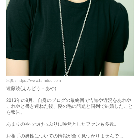
出典：
https://www.famitsu.com
遠藤綾(えんどう・あや)
2013年の8月、自身のブログの最終回で告知や近況をあれや
これやと書き連ねた後、髪の毛の話題と同列で結婚したこと
を報告。
あまりのやっつけっぷりに唖然としたファンも多数。
お相手の男性についての情報が全く見つかりませんでし