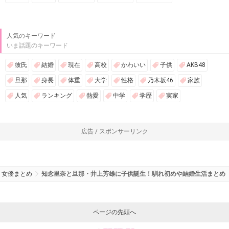
人気のキーワード
いま話題のキーワード
彼氏
結婚
現在
高校
かわいい
子供
AKB48
旦那
身長
体重
大学
性格
乃木坂46
家族
人気
ランキング
熱愛
中学
学歴
実家
広告 / スポンサーリンク
女優まとめ
知念里奈と旦那・井上芳雄に子供誕生！馴れ初めや結婚生活まとめ
ページの先頭へ