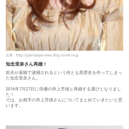
出典：
http://gojinopapa-news.blog.so-net.ne.jp
知念里奈さん再婚！
前夫が薬物で逮捕されるという何とも黒歴史を作ってしまっ
た知念里奈さん。
2016年7月27日に俳優の井上芳雄と再婚する運びとなりまし
た！
では、お相手の井上芳雄さんについてまとめていきたいと思
います。