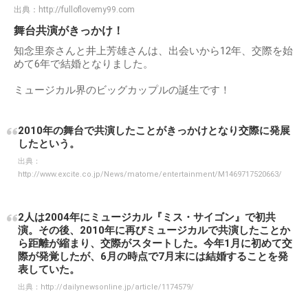
出典：
http://fulloflovemy99.com
舞台共演がきっかけ！
知念里奈さんと井上芳雄さんは、出会いから12年、交際を始
めて6年で結婚となりました。
ミュージカル界のビッグカップルの誕生です！
2010年の舞台で共演したことがきっかけとなり交際に発展
したという。
出典：
http://www.excite.co.jp/News/matome/entertainment/M1469717520663/
2人は2004年にミュージカル『ミス・サイゴン』で初共
演。その後、2010年に再びミュージカルで共演したことか
ら距離が縮まり、交際がスタートした。今年1月に初めて交
際が発覚したが、6月の時点で7月末には結婚することを発
表していた。
出典：
http://dailynewsonline.jp/article/1174579/