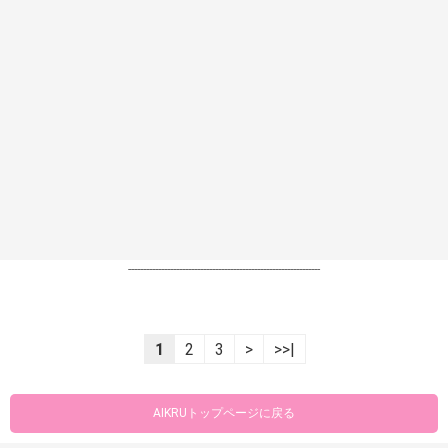
----------------------------------------------------------------
1
2
3
>
>>|
AIKRUトップページに戻る