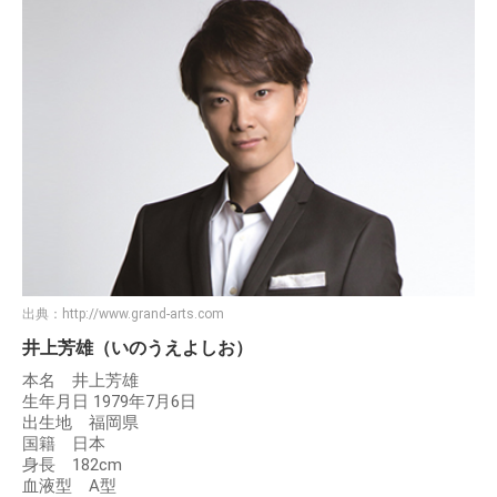
出典：
http://www.grand-arts.com
井上芳雄（いのうえよしお）
本名 井上芳雄
生年月日 1979年7月6日
出生地 福岡県
国籍 日本
身長 182cm
血液型 A型