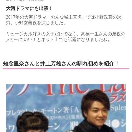
大河ドラマにも出演！
2017年の大河ドラマ「おんな城主直虎」では小野政直の次
男、小野玄蕃役を演じました。
ミュージカル好きの女子だけでなく、高橋一生さんの弟役の
人かっこいい！とネット上でも話題になりましたね。
知念里奈さんと井上芳雄さんの馴れ初めを紹介！