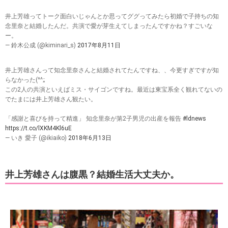
井上芳雄ってトーク面白いじゃんとか思ってググってみたら初婚で子持ちの知
念里奈と結婚したんだ。共演で愛が芽生えてしまったんですかね？すごいな
ー。
— 鈴木公成 (@kiminari_s)
2017年8月11日
井上芳雄さんって知念里奈さんと結婚されてたんですね、、今更すぎですが知
らなかった(^^;;
この2人の共演といえばミス・サイゴンですね。最近は東宝系全く観れてないの
でたまには井上芳雄さん観たい。
「感謝と喜びを持って精進」 知念里奈が第2子男児の出産を報告
#ldnews
https://t.co/lXKM4Kl6uE
— いき 愛子 (@ikiaiko)
2018年6月13日
井上芳雄さんは腹黒？結婚生活大丈夫か。