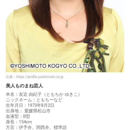
出典：
https://profile.yoshimoto.co.jp
美人ものまね芸人
本名：友近 由紀子（ともちか ゆきこ）
ニックネーム：ともちーなど
生年月日：1973年8月2日
出身地： 愛媛県松山市
血液型：B型
身長：154cm
方言：伊予弁、関西弁、標準語