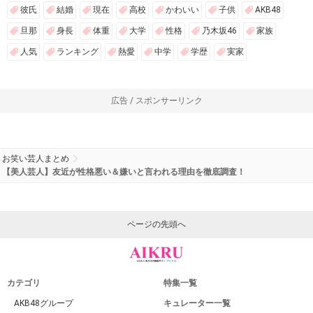
彼氏
結婚
現在
高校
かわいい
子供
AKB48
旦那
身長
体重
大学
性格
乃木坂46
家族
人気
ランキング
熱愛
中学
学歴
実家
広告 / スポンサーリンク
お笑い芸人まとめ
【美人芸人】友近が性格悪い＆嫌いと言われる理由を徹底調査！
ページの先頭へ
カテゴリ
特集一覧
AKB48グループ
キュレーター一覧