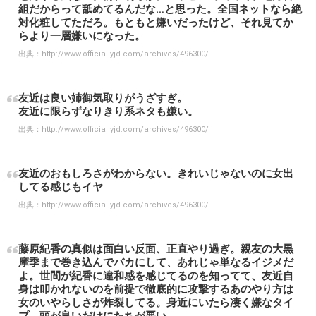
組だからって舐めてるんだな…と思った。全国ネットなら絶
対化粧してただろ。もともと嫌いだったけど、それ見てか
らより一層嫌いになった。
出典：
http://www.officiallyjd.com/archives/496300/
友近は良い姉御気取りがうざすぎ。
友近に限らずなりきり系ネタも嫌い。
出典：
http://www.officiallyjd.com/archives/496300/
友近のおもしろさがわからない。きれいじゃないのに女出
してる感じもイヤ
出典：
http://www.officiallyjd.com/archives/496300/
藤原紀香の真似は面白い反面、正直やり過ぎ。親友の大黒
摩季まで巻き込んでバカにして、あれじゃ単なるイジメだ
よ。世間が紀香に違和感を感じてるのを知ってて、友近自
身は叩かれないのを前提で徹底的に攻撃するあのやり方は
女のいやらしさが炸裂してる。身近にいたら凄く嫌なタイ
プ。頭が良いだけにたちが悪い。