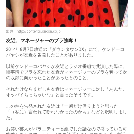
出典：
http://contents.oricon.co.jp
友近、マネージャーのブラ強奪！
2014年8月7日放送の『ダウンタウンDX』にて、ケンドーコ
バヤシが友近を告発したことがありました。
以前ケンドーコバヤシが友近とラジオ番組で共演した際に、
諸事情でブラを忘れた友近がマネージャーのブラを奪って次
の収録に向かったことがあったとのこと。
それだけならまだしも友近はマネージャーに対し「あんた、
オッパイちっちゃいな」と言ったそうです。
この件を告発された友近は「一瞬だけ借りようと思った」
「（私に）言われて断れなかったのかも」などと釈明しまし
た。
お笑い芸人がバラエティー番組でした話なので盛っている可