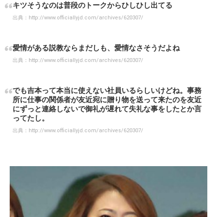
キツそうなのは普段のトークからひしひし出てる
出典：
http://www.officiallyjd.com/archives/620307/
愛情がある説教ならまだしも、愛情なさそうだよね
出典：
http://www.officiallyjd.com/archives/620307/
でも吉本って本当に使えない社員いるらしいけどね。事務
所に仕事の関係者が友近宛に贈り物を送って来たのを友近
にずっと連絡しないで御礼が遅れて失礼な事をしたとか言
ってたし。
出典：
http://www.officiallyjd.com/archives/620307/