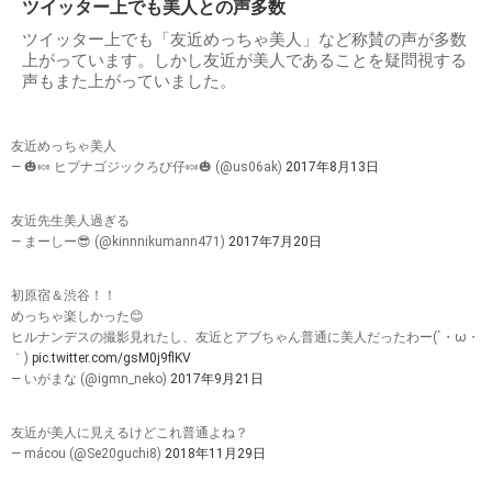
ツイッター上でも美人との声多数
ツイッター上でも「友近めっちゃ美人」など称賛の声が多数
上がっています。しかし友近が美人であることを疑問視する
声もまた上がっていました。
友近めっちゃ美人
— 🎃🍬 ヒプナゴジックろび仔🍬🎃 (@us06ak)
2017年8月13日
友近先生美人過ぎる
— まーしー😎 (@kinnnikumann471)
2017年7月20日
初原宿＆渋谷！！
めっちゃ楽しかった😊
ヒルナンデスの撮影見れたし、友近とアブちゃん普通に美人だったわー(´・ω・
｀)
pic.twitter.com/gsM0j9flKV
— いがまな (@igmn_neko)
2017年9月21日
友近が美人に見えるけどこれ普通よね？
— mácou (@Se20guchi8)
2018年11月29日