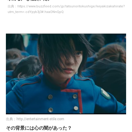
出典：
https://www.buzzfeed.com/jp/tatsunoritokushige/keyakizakahirate?
utm_term=.cdYpyb3j3#.hxaONnQpQ
出典：
http://entertainment-stile.com
その背景には心の闇があった？