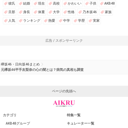
彼氏
結婚
現在
高校
かわいい
子供
AKB48
旦那
身長
体重
大学
性格
乃木坂46
家族
人気
ランキング
熱愛
中学
学歴
実家
広告 / スポンサーリンク
欅坂46・日向坂46まとめ
元欅坂46平手友梨奈の心の闇とは？病気の真相も調査
ページの先頭へ
カテゴリ
特集一覧
AKB48グループ
キュレーター一覧