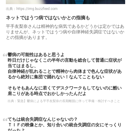
出典：
https://img.buzzfeed.com
ネットではうつ病ではないかとの指摘も
平手友梨奈さんは精神的な病気であるかどうかは定かではあ
りませんが、ネットではうつ病や自律神経失調症ではないか
との指摘があります。
鬱病の可能性はあると思うよ
昨日だけじゃなくこの半年の言動を総合して普通に症状が
当てはまるし、
自律神経が乱れることで精神から肉体まで色んな症状があ
るから絶対に集団で踊れない！なんてこともない
そもそもあんなに若くてデスクワークもしてないのに酷い
肩こりがある時点でおかしかったんだよ
出典：
緊急】鬱病による平手友梨奈の長期離脱に伴って準備・検討すべきこと
てちは統合失調症なんじゃないの？
ＴＩＦの映像とか、知り合いの統合失調症の女にそっくり
だったよ。