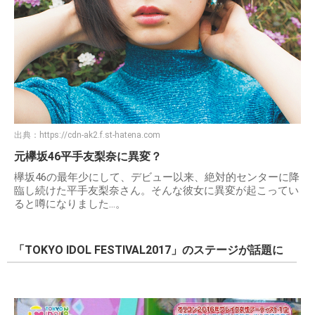
出典：
https://cdn-ak2.f.st-hatena.com
元欅坂46平手友梨奈に異変？
欅坂46の最年少にして、デビュー以来、絶対的センターに降
臨し続けた平手友梨奈さん。そんな彼女に異変が起こってい
ると噂になりました…。
「TOKYO IDOL FESTIVAL2017」のステージが話題に