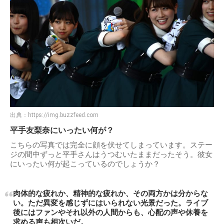
出典：
https://img.buzzfeed.com
平手友梨奈にいったい何が？
こちらの写真では完全に顔を伏せてしまっています。ステー
ジの間中ずっと平手さんはうつむいたままだったそう。彼女
にいったい何が起こっているのでしょうか？
肉体的な疲れか、精神的な疲れか、その両方かは分からな
い。ただ異変を感じずにはいられない光景だった。ライブ
後にはファンやそれ以外の人間からも、心配の声や休養を
求める声も相次いだ。