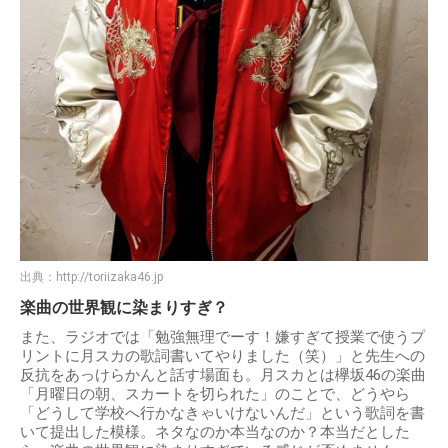
出典：
http://toriizaka46.jp
楽曲の世界観に染まりすぎ？
また、ラジオでは「勉強無理でーす！嫌すぎて授業で使うプ
リントに月スカの歌詞書いてやりました（笑）」と先生への
反抗をあっけらかんと話す場面も。月スカとは欅坂46の楽曲
「月曜日の朝、スカートを切られた」のことで、どうやら
「どうして学校へ行かなきゃいけないんだ」という歌詞を書
いて提出した模様。ネタなのか本当なのか？本当だとした