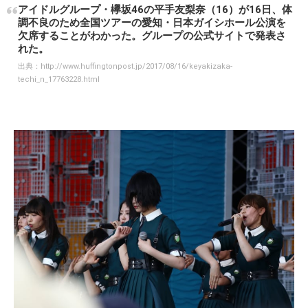
アイドルグループ・欅坂46の平手友梨奈（16）が16日、体
調不良のため全国ツアーの愛知・日本ガイシホール公演を
欠席することがわかった。グループの公式サイトで発表さ
れた。
出典：
http://www.huffingtonpost.jp/2017/08/16/keyakizaka-
techi_n_17763228.html