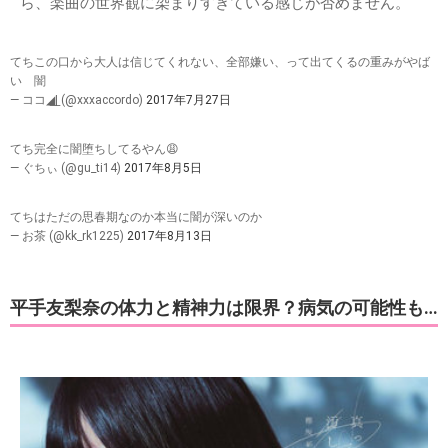
ら、楽曲の世界観に染まりすぎている感じが否めません。
てちこの口から大人は信じてくれない、全部嫌い、って出てくるの重みがやば
い 闇
— ココ◢͟| (@xxxaccordo)
2017年7月27日
てち完全に闇堕ちしてるやん😩
— ぐちぃ (@gu_ti14)
2017年8月5日
てちはただの思春期なのか本当に闇が深いのか
— お茶 (@kk_rk1225)
2017年8月13日
平手友梨奈の体力と精神力は限界？病気の可能性も…