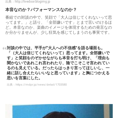
出典：
http://livedoor.blogimg.jp
本音なのか？パフォーマンスなのか？
番組での対談の中で、笑顔で「大人は信じてくれないって思
ってます。」と語り、「全部嫌いです」とまで言いのけるほ
ど。本音なのか、楽曲のイメージを体現するための発言なの
か分かりませんが、少し狂気を感じてしまうのも事実です。
対談の中では、平手が“大人への不信感”を語る場面も。
「（大人は信じてくれないって）思ってます。全部嫌いで
す」と笑顔をのぞかせながらも本音を打ち明け、「理由も
聞かないであれこれ言われたり、陰でこそこそ言われてい
るのも見えている。だったらはっきり言ってほしいし、一
緒に話し合えたらいいなと思っています」と胸につかえる
思いを言葉にした。
出典：
https://mdpr.jp/news/detail/1703580