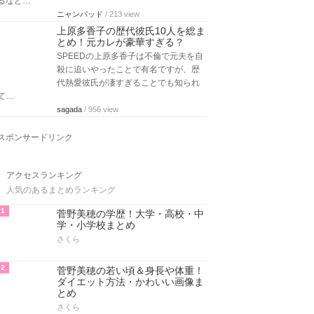
るなど…
ニャンパッド
/ 213 view
上原多香子の歴代彼氏10人を総ま
とめ！元カレが豪華すぎる？
%E3%83%8D%E3%83%A9
SPEEDの上原多香子は不倫で元夫を自
殺に追いやったことで有名ですが、歴
代熱愛彼氏が凄すぎることでも知られ
て…
sagada
/ 956 view
スポンサードリンク
アクセスランキング
人気のあるまとめランキング
1
菅野美穂の学歴！大学・高校・中
学・小学校まとめ
さくら
2
菅野美穂の若い頃＆身長や体重！
ダイエット方法・かわいい画像ま
とめ
さくら