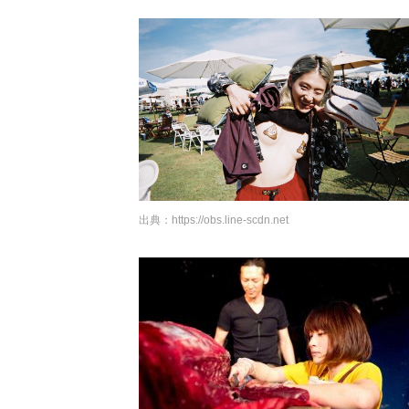
出典：
https://obs.line-scdn.net