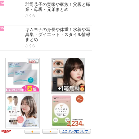
14
郡司恭子の実家や家族！父親と職
業・母親・兄弟まとめ
さくら
15
キムヨナの身長や体重！水着や写
真集・ダイエット・スタイル情報
まとめ
さくら