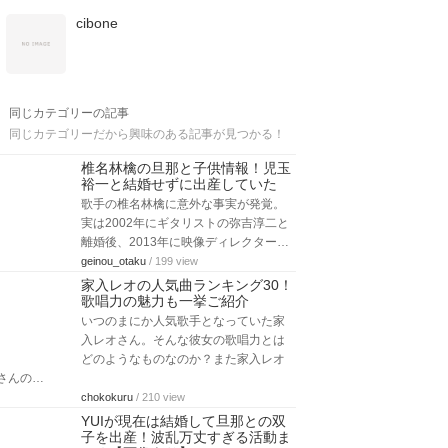
cibone
同じカテゴリーの記事
同じカテゴリーだから興味のある記事が見つかる！
椎名林檎の旦那と子供情報！児玉
裕一と結婚せずに出産していた
歌手の椎名林檎に意外な事実が発覚。
実は2002年にギタリストの弥吉淳二と
離婚後、2013年に映像ディレクター…
geinou_otaku
/ 199 view
家入レオの人気曲ランキング30！
歌唱力の魅力も一挙ご紹介
いつのまにか人気歌手となっていた家
入レオさん。そんな彼女の歌唱力とは
どのようなものなのか？また家入レオ
さんの…
chokokuru
/ 210 view
YUIが現在は結婚して旦那との双
子を出産！波乱万丈すぎる活動ま