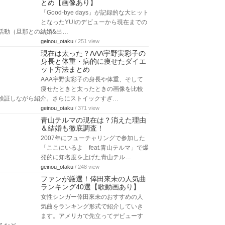
とめ【画像あり】
「Good-bye days」が記録的な大ヒット
となったYUIのデビューから現在までの
活動（旦那との結婚&出…
geinou_otaku
/ 251 view
現在は太った？AAA宇野実彩子の
身長と体重・病的に痩せたダイエ
ット方法まとめ
AAA宇野実彩子の身長や体重、そして
痩せたときと太ったときの画像を比較
検証しながら紹介。さらにストイックすぎ…
geinou_otaku
/ 371 view
青山テルマの現在は？消えた理由
＆結婚も徹底調査！
2007年にフューチャリングで参加した
「ここにいるよ feat.青山テルマ」で爆
発的に知名度を上げた青山テル…
geinou_otaku
/ 248 view
ファンが厳選！倖田來未の人気曲
ランキング40選【歌動画あり】
女性シンガー倖田來未のおすすめの人
気曲をランキング形式で紹介していき
ます。アメリカで先立ってデビューす