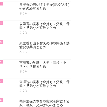
3
泉里香の若い頃！学歴(高校/大学)
や昔の経歴まとめ
さくら
4
泉里香の実家は金持ち？父親・母
親・兄弟など家族まとめ
さくら
5
泉里香と山下智久の仲や関係！熱
愛説や共演まとめ
さくら
6
宮澤智の学歴！大学・高校・中
学・小学校まとめ
さくら
7
宮澤智の実家は金持ち！父親・母
親・兄弟など家族まとめ
さくら
8
鞘師里保の本名や実家＆家族！父
親・母親・兄弟(妹/弟)まとめ