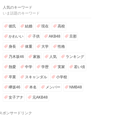
人気のキーワード
いま話題のキーワード
彼氏
結婚
現在
高校
かわいい
子供
AKB48
旦那
身長
体重
大学
性格
乃木坂46
家族
人気
ランキング
熱愛
中学
学歴
実家
若い頃
卒業
スキャンダル
小学校
欅坂46
本名
メンバー
NMB48
女子アナ
元AKB48
スポンサードリンク