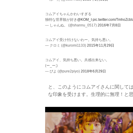
コムアイちゃんかわいすぎる
独特な世界観が好き
@KOM_I
pic.twitter.com/TmhoZcb
— しゃんぬ。 (@shannu_0517)
2016年7月8日
コムアイ受け付けないわー。気持ち悪い。
— クロミ (@kuromi1133)
2015年11月29日
コムアイ、気持ち悪い。共感出来ない。
(ー_ー;)
— ぴよ (@pure2piyo)
2018年6月29日
と、このようにコムアイさんに関して
な印象を受けます。生理的に無理！と