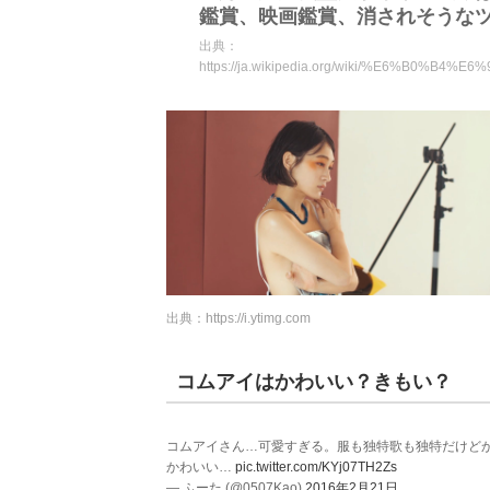
鑑賞、映画鑑賞、消されそうな
出典：
https://ja.wikipedia.org/wiki/%E6%
出典：
https://i.ytimg.com
コムアイはかわいい？きもい？
コムアイさん…可愛すぎる。服も独特歌も独特だけど
かわいい…
pic.twitter.com/KYj07TH2Zs
— ふーた (@0507Kao)
2016年2月21日