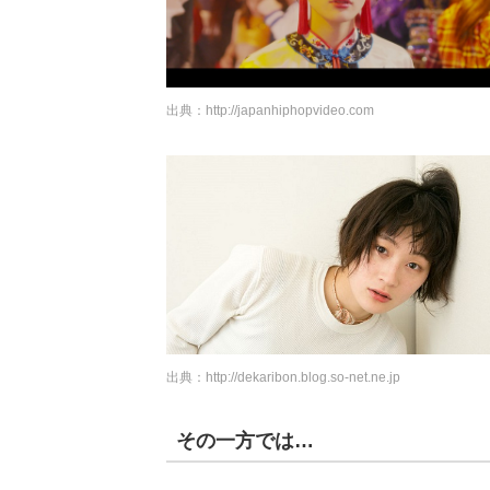
出典：
http://japanhiphopvideo.com
出典：
http://dekaribon.blog.so-net.ne.jp
その一方では…