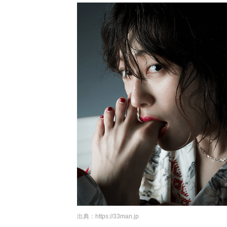
出典：
https://33man.jp