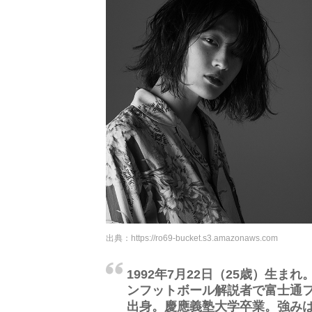
出典：
https://ro69-bucket.s3.amazonaws.com
1992年7月22日（25歳）生
ンフットボール解説者で富士通
出身。慶應義塾大学卒業。強み