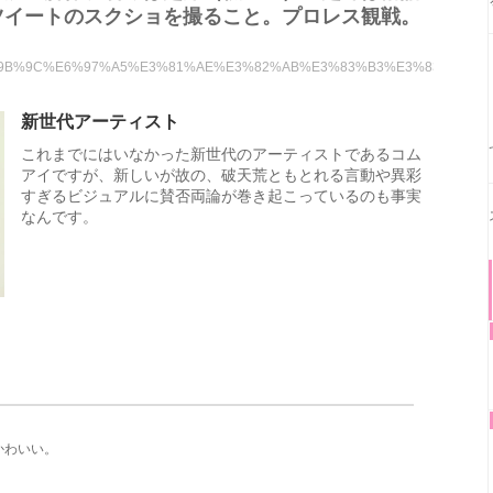
ツイートのスクショを撮ること。プロレス観戦。
B0%B4%E6%9B%9C%E6%97%A5%E3%81%AE%E3%82%AB%E3%83%B3%E3%83%91
新世代アーティスト
これまでにはいなかった新世代のアーティストであるコム
アイですが、新しいが故の、破天荒ともとれる言動や異彩
すぎるビジュアルに賛否両論が巻き起こっているのも事実
なんです。
かわいい。