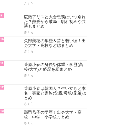
さくら
9
広瀬アリスと大倉忠義はいつ別れ
た？熱愛から破局・馴れ初めや共
演もまとめ
さくら
10
矢部美穂の学歴＆昔と若い頃！出
身大学・高校など総まとめ
さくら
11
菅原小春の身長や体重・学歴(高
校/大学)と経歴を総まとめ
さくら
12
菅原小春は韓国人？生い立ちと本
名・実家と家族(父親/母親/兄弟)ま
とめ
さくら
13
郡司恭子の学歴！出身大学・高
校・中学・小学校まとめ
さくら