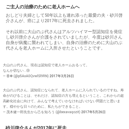
ご主人の治療のために老人ホームへ
おしどり夫婦として50年以上も連れ添った最愛の夫・砂川啓
介さんが、癌により2017年に死去されました。
それ以前に大山のぶ代さんはアルツハイマー型認知症を発症
し砂川啓介さんが介護をされていましたが、今度は砂川さん
自身が病魔に襲われてしまい、自身の治療のために大山のぶ
代さんを老人ホームに入所させたということです。
大山のぶ代さん、現在は認知症で老人ホームおるって。
なんか切ない…😢
— 香❁ (@p5AxA0QvwlSl9RN)
2017年3月26日
大山のぶ代さん、認知症になられて、老人ホームに入られているのですね。寿
命がのびることは、それだけ、認知症の方も増えるということ。これからの超
高齢化社会に向けて、みんなで考えていかなければいけない問題だと思いま
す。穏やかな日々のために、私たちができること。
— 茂木健一郎先生から己を知ろう (@bexavaqozit)
2017年5月26日
砂川啓介さんが2017年に死去