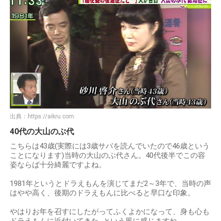
出典：
https://aikru.com
40代の大山のぶ代
こちらは43歳(実際には3歳サバを読んでいたので46歳という
ことになります)当時の大山のぶ代さん。40代後半でこの容
姿ならば十分綺麗ですよね。
1981年というとドラえもんを演じてまだ2～3年で、当時の声
はやや高く、後期のドラえもんに比べると早口な印象。
やはりお年を召すにしたがってふくよかになって、身も心も
ドラえもんに近付いてきた…という風に感じますね。