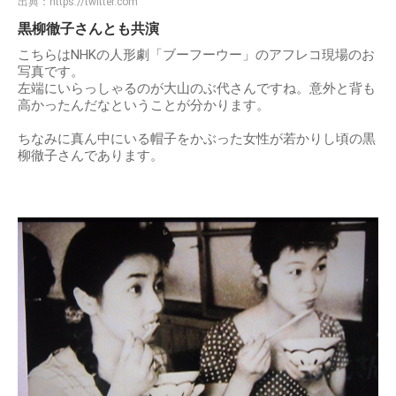
出典：
https://twitter.com
黒柳徹子さんとも共演
こちらはNHKの人形劇「ブーフーウー」のアフレコ現場のお
写真です。
左端にいらっしゃるのが大山のぶ代さんですね。意外と背も
高かったんだなということが分かります。
ちなみに真ん中にいる帽子をかぶった女性が若かりし頃の黒
柳徹子さんであります。