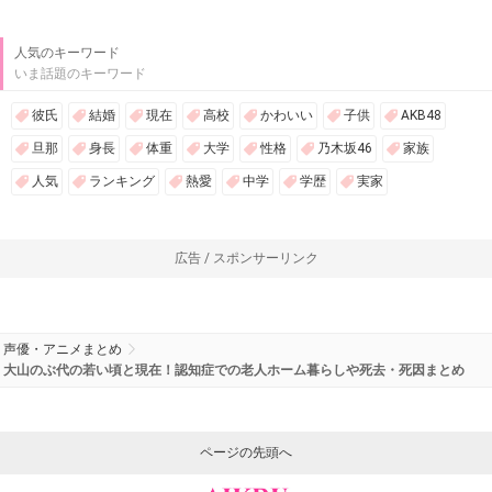
人気のキーワード
いま話題のキーワード
彼氏
結婚
現在
高校
かわいい
子供
AKB48
旦那
身長
体重
大学
性格
乃木坂46
家族
人気
ランキング
熱愛
中学
学歴
実家
広告 / スポンサーリンク
声優・アニメまとめ
大山のぶ代の若い頃と現在！認知症での老人ホーム暮らしや死去・死因まとめ
ページの先頭へ