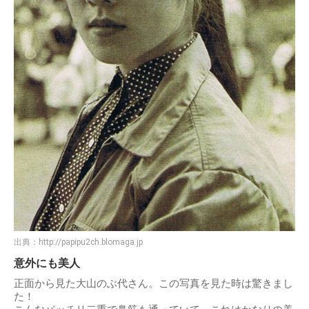
出典：
http://papipu2ch.blomaga.jp
意外にも美人
正面から見た大山のぶ代さん。この写真を見た時は驚きまし
た！