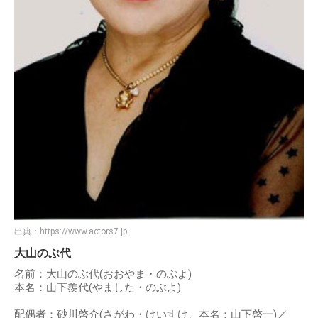
出典：
https://www.actors7.jp
大山のぶ代
名前：大山のぶ代(おおやま・のぶよ)
本名：山下羨代(やました・のぶよ)
配偶者：砂川啓介(さがわ・けいすけ、本名：山下啓一)／