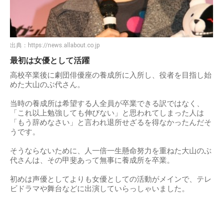
出典：
https://news.allabout.co.jp
最初は女優として活躍
高校卒業後に劇団俳優座の養成所に入所し、役者を目指し始
めた大山のぶ代さん。
当時の養成所は希望する人全員が卒業できる訳ではなく、
「これ以上勉強しても伸びない」と思われてしまった人は
「もう辞めなさい」と言われ退所せざるを得なかったんだそ
うです。
そうならないために、人一倍一生懸命努力を重ねた大山のぶ
代さんは、その甲斐あって無事に養成所を卒業。
初めは声優としてよりも女優としての活動がメインで、テレ
ビドラマや舞台などに出演していらっしゃいました。