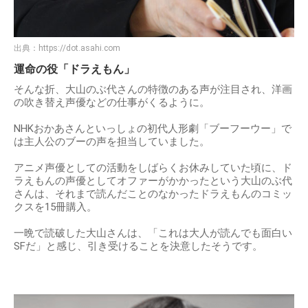
出典：
https://dot.asahi.com
運命の役「ドラえもん」
そんな折、大山のぶ代さんの特徴のある声が注目され、洋画
の吹き替え声優などの仕事がくるように。
NHKおかあさんといっしょの初代人形劇「ブーフーウー」で
は主人公のブーの声を担当していました。
アニメ声優としての活動をしばらくお休みしていた頃に、ド
ラえもんの声優としてオファーがかかったという大山のぶ代
さんは、それまで読んだことのなかったドラえもんのコミッ
クスを15冊購入。
一晩で読破した大山さんは、「これは大人が読んでも面白い
SFだ」と感じ、引き受けることを決意したそうです。