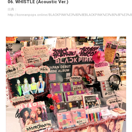
06. WHISTLE (Acoustic Ver.)
出典：
http://koreanpops.online/BLACKPINK%E3%80%8EBLACKPINK%E3%80%8F%E3