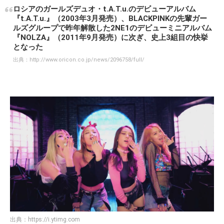
ロシアのガールズデュオ・t.A.T.u.のデビューアルバム
『t.A.T.u.』（2003年3月発売）、BLACKPINKの先輩ガー
ルズグループで昨年解散した2NE1のデビューミニアルバム
『NOLZA』（2011年9月発売）に次ぎ、史上3組目の快挙
となった
出典：
http://www.oricon.co.jp/news/2096758/full/
出典：
https://i.ytimg.com