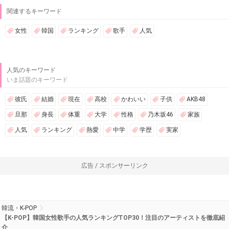
関連するキーワード
女性
韓国
ランキング
歌手
人気
人気のキーワード
いま話題のキーワード
彼氏
結婚
現在
高校
かわいい
子供
AKB48
旦那
身長
体重
大学
性格
乃木坂46
家族
人気
ランキング
熱愛
中学
学歴
実家
広告 / スポンサーリンク
韓流・K-POP
【K-POP】韓国女性歌手の人気ランキングTOP30！注目のアーティストを徹底紹
介