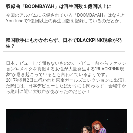
収録曲「BOOMBAYAH」は再生回数１億回以上に
今回のアルバムに収録されている「BOOMBAYAH」はなんと
YouTubeで1億回以上の再生回数を記録しているのだとか。
韓国歌手にもかかわらず、日本でBLACKPINK現象が発
生？
日本デビューして間もないものの、デビュー前からファッシ
ョンやメイクを真似する女性が大量発生する“BLACKPINK現
象”が巻き起こっているとも言われているようです。
2017年9月2日に行われた東京ガールズコレクションに出演し
た際には、日本デビューしたばかりにも関わらず、会場中か
ら絶叫に近い大歓声があがったのだとか！