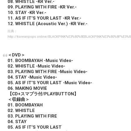
08. WHISTLE -KR Ver.-
09. PLAYING WITH FIRE -KR Ver.-
10. STAY -KR Ver.-
11. AS IF IT’S YOUR LAST -KR Ver.-
12. WHISTLE (Acoustic Ver.) -KR Ver.-
出典：
http://koreanpops.online/BLACKPINK%E3%80%8EBLACKPINK%E3%80%8F%E3
＜DVD＞
01. BOOMBAYAH -Music Video-
02. WHISTLE -Music Video-
03. PLAYING WITH FIRE -Music Video-
04. STAY -Music Video-
05. AS IF IT’S YOUR LAST -Music Video-
06. MAKING MOVIE
【CD+スマプラ付/PLAYBUTTON】
＜収録曲＞
01. BOOMBAYAH
02. WHISTLE
03. PLAYING WITH FIRE
04. STAY
05. AS IF IT’S YOUR LAST