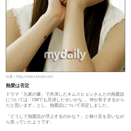
出典：
http://static.kstyle.com
熱愛は否定
ドラマ「九家の書」で共演したキムスヒョンさんとの熱愛説
については「CMでも共演したせいかな…。仲が良すぎるから
だと思います」とし、熱愛説について否定しました。
「どうして熱愛説が浮上するのかな？」と独り言を言いなが
ら笑っていたようです。