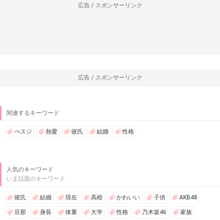
広告 / スポンサーリンク
広告 / スポンサーリンク
関連するキーワード
ぺスジ
熱愛
彼氏
結婚
性格
人気のキーワード
いま話題のキーワード
彼氏
結婚
現在
高校
かわいい
子供
AKB48
旦那
身長
体重
大学
性格
乃木坂46
家族