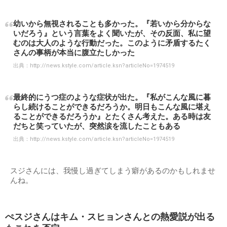
幼いから無視されることも多かった。『若いから分からな
いだろう』という言葉をよく聞いたが、その反面、私に望
むのは大人のような行動だった。このように矛盾するたく
さんの事柄が本当に腹立たしかった
出典：
http://news.kstyle.com/article.ksn?articleNo=1974519
最終的にうつ症のような症状が出た。『私がこんな風に暮
らし続けることができるだろうか。明日もこんな風に堪え
ることができるだろうか』とたくさん考えた。ある時は友
だちと笑っていたが、突然涙を流したこともある
出典：
http://news.kstyle.com/article.ksn?articleNo=1974519
スジさんには、我慢し過ぎてしまう癖があるのかもしれませ
んね。
ぺスジさんはキム・スヒョンさんとの熱愛説が出る