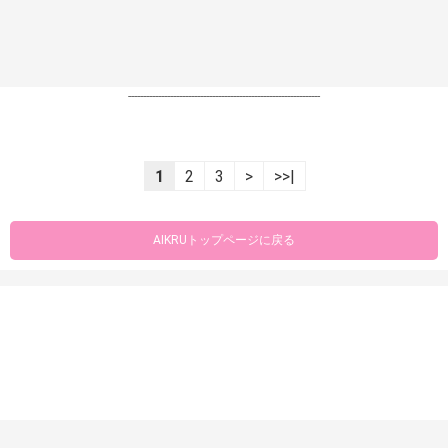
----------------------------------------------------------------
1
2
3
>
>>|
AIKRUトップページに戻る