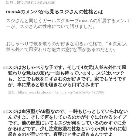
出典：
http://static.kstyle.com
missAのメンバから見るスジさんの性格とは
スジさんと同じくガールズグループmiss Aの所属するメンバ
ーが、スジさんの性格について語りました。
おしゃべりで歌を歌うのが好きな明るい性格で、"４次元(人
並み外れて風変わりな魅力の意)"な面があるのだとか。
スジはおしゃべりな子です。そして4次元(人並み外れて風
変わりな魅力の意)な一面も持っています。スジはいつで
も、どこでも歌を口ずさむのが好きです。家でもそうです
が、車に乗ると歌を聴きながら口ずさみます
出典：
http://news.kstyle.com/article.ksn?articleNo=1953997
スジは血液型がAB型なので、一時もじっとしていられない
んですよ。そして何をしているのかがすぐに分かるタイプ
です。他の部屋にいてもスジが何をしているのかすぐに分
かるほどです。少し注意散漫な性格というか(笑) それに朝
起きるのが早いです。夜明けと共に起きるんですよ