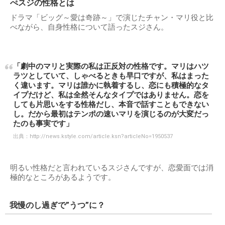
ぺスジの性格とは
ドラマ「ビッグ～愛は奇跡～」で演じたチャン・マリ役と比
べながら、自身性格について語ったスジさん。
「劇中のマリと実際の私は正反対の性格です。マリはハツ
ラツとしていて、しゃべるときも早口ですが、私はまった
く違います。マリは誰かに執着するし、恋にも積極的なタ
イプだけど、私は全然そんなタイプではありません。恋を
しても片思いをする性格だし、本音で話すこともできない
し。だから最初はテンポの速いマリを演じるのが大変だっ
たのも事実です」
出典：
http://news.kstyle.com/article.ksn?articleNo=1950537
明るい性格だと言われているスジさんですが、恋愛面では消
極的なところがあるようです。
我慢のし過ぎで”うつ”に？