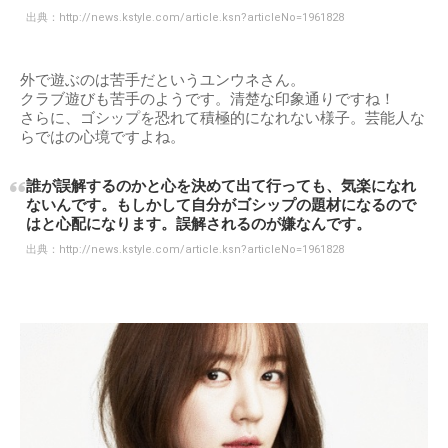
出典：
http://news.kstyle.com/article.ksn?articleNo=1961828
外で遊ぶのは苦手だというユンウネさん。
クラブ遊びも苦手のようです。清楚な印象通りですね！
さらに、ゴシップを恐れて積極的になれない様子。芸能人な
らではの心境ですよね。
誰が誤解するのかと心を決めて出て行っても、気楽になれ
ないんです。もしかして自分がゴシップの題材になるので
はと心配になります。誤解されるのが嫌なんです。
出典：
http://news.kstyle.com/article.ksn?articleNo=1961828