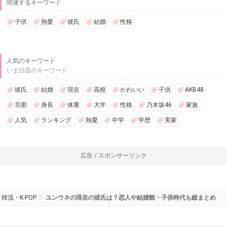
関連するキーワード
子供
熱愛
彼氏
結婚
性格
人気のキーワード
いま話題のキーワード
彼氏
結婚
現在
高校
かわいい
子供
AKB48
旦那
身長
体重
大学
性格
乃木坂46
家族
人気
ランキング
熱愛
中学
学歴
実家
広告 / スポンサーリンク
韓流・K-POP
ユンウネの現在の彼氏は？恋人や結婚観・子供時代も総まとめ