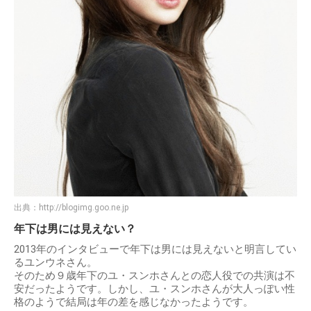
出典：
http://blogimg.goo.ne.jp
年下は男には見えない？
2013年のインタビューで年下は男には見えないと明言してい
るユンウネさん。
そのため９歳年下のユ・スンホさんとの恋人役での共演は不
安だったようです。しかし、ユ・スンホさんが大人っぽい性
格のようで結局は年の差を感じなかったようです。