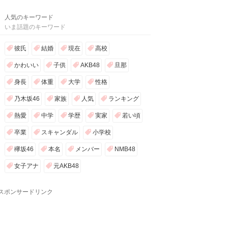
人気のキーワード
いま話題のキーワード
彼氏
結婚
現在
高校
かわいい
子供
AKB48
旦那
身長
体重
大学
性格
乃木坂46
家族
人気
ランキング
熱愛
中学
学歴
実家
若い頃
卒業
スキャンダル
小学校
欅坂46
本名
メンバー
NMB48
女子アナ
元AKB48
スポンサードリンク