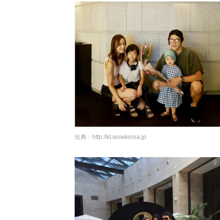
出典：
http://kt.wowkorea.jp