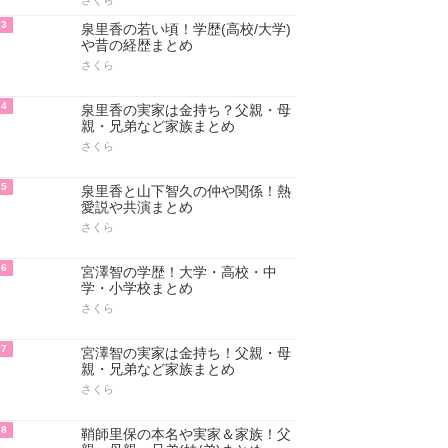
さくら
3
泉里香の若い頃！学歴(高校/大学)
や昔の経歴まとめ
さくら
4
泉里香の実家は金持ち？父親・母
親・兄弟など家族まとめ
さくら
5
泉里香と山下智久の仲や関係！熱
愛説や共演まとめ
さくら
6
宮澤智の学歴！大学・高校・中
学・小学校まとめ
さくら
7
宮澤智の実家は金持ち！父親・母
親・兄弟など家族まとめ
さくら
8
鞘師里保の本名や実家＆家族！父