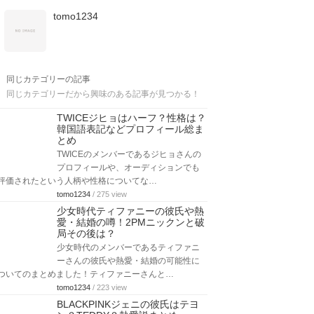
tomo1234
同じカテゴリーの記事
同じカテゴリーだから興味のある記事が見つかる！
TWICEジヒョはハーフ？性格は？
韓国語表記などプロフィール総ま
とめ
TWICEのメンバーであるジヒョさんの
プロフィールや、オーディションでも
評価されたという人柄や性格についてな…
tomo1234
/ 275 view
少女時代ティファニーの彼氏や熱
愛・結婚の噂！2PMニックンと破
局その後は？
少女時代のメンバーであるティファニ
ーさんの彼氏や熱愛・結婚の可能性に
ついてのまとめました！ティファニーさんと…
tomo1234
/ 223 view
BLACKPINKジェニの彼氏はテヨ