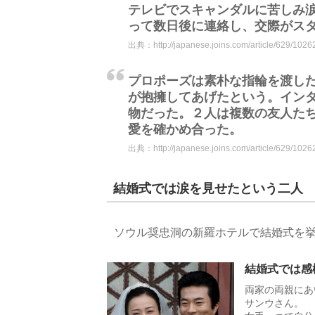
テレビでスキャンダルに苦しみ
って数日後に連絡し、交際がス
出典：
http://japanese.joins.com/article/629/1026
プロポーズは素朴な指輪を渡し
が抱擁してあげたという。イン
物だった。２人は複数の友人た
愛を確かめ合った。
出典：
http://japanese.joins.com/article/629/1026
結婚式では涙を見せたという二人
ソウル奨忠洞の新羅ホテルで結婚式を
結婚式では感
両家の両親にあ
サンウさん。