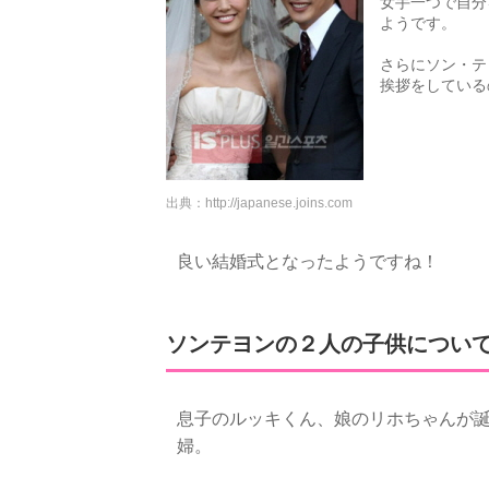
女手一つで自分
ようです。
さらにソン・テ
挨拶をしている
出典：
http://japanese.joins.com
良い結婚式となったようですね！
ソンテヨンの２人の子供につい
息子のルッキくん、娘のリホちゃんが誕
婦。