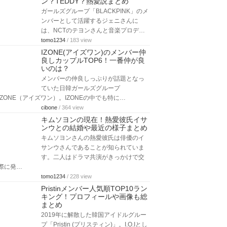
ン？TEDDY？熱愛説まとめ
ガールズグループ「BLACKPINK」のメ
ンバーとして活躍するジェニさんに
は、NCTのテヨンさんと音楽プロデ…
tomo1234
/ 183 view
IZONE(アイズワン)のメンバー仲
良しカップルTOP6！一番仲が良
いのは？
メンバーの仲良しっぷりが話題となっ
ていた日韓ガールズグループ
IZONE（アイズワン）。IZONEの中でも特に…
cibone
/ 364 view
キムソヨンの現在！熱愛彼氏イサ
ンウとの結婚や最近の様子まとめ
キムソヨンさんの熱愛彼氏は俳優のイ
サンウさんであることが知られていま
す。二人はドラマ共演がきっかけで交
際に発…
tomo1234
/ 228 view
Pristinメンバー人気順TOP10ラン
キング！プロフィールや画像も総
まとめ
2019年に解散した韓国アイドルグルー
プ「Pristin (プリスティン)」。I.O.Iとし