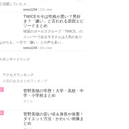
て活躍していたメ…
tomo1234
/ 215 view
TWICEモモは性格が悪い？男好
き？「嫌い」と言われる原因エピ
ソードまとめ
韓国のガールズグループ「TWICE」の
メンバーであるモモさんは人気があり
ながらも、一方で「嫌い」との声も多い…
tomo1234
/ 321 view
スポンサードリンク
アクセスランキング
人気のあるまとめランキング
1
菅野美穂の学歴！大学・高校・中
学・小学校まとめ
さくら
2
菅野美穂の若い頃＆身長や体重！
ダイエット方法・かわいい画像ま
とめ