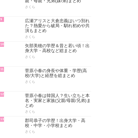
親・母親・兄弟(妹/弟)まとめ
さくら
9
広瀬アリスと大倉忠義はいつ別れ
た？熱愛から破局・馴れ初めや共
演もまとめ
さくら
10
矢部美穂の学歴＆昔と若い頃！出
身大学・高校など総まとめ
さくら
11
菅原小春の身長や体重・学歴(高
校/大学)と経歴を総まとめ
さくら
12
菅原小春は韓国人？生い立ちと本
名・実家と家族(父親/母親/兄弟)ま
とめ
さくら
13
郡司恭子の学歴！出身大学・高
校・中学・小学校まとめ
さくら