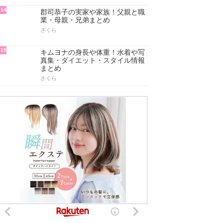
14
郡司恭子の実家や家族！父親と職
業・母親・兄弟まとめ
さくら
15
キムヨナの身長や体重！水着や写
真集・ダイエット・スタイル情報
まとめ
さくら