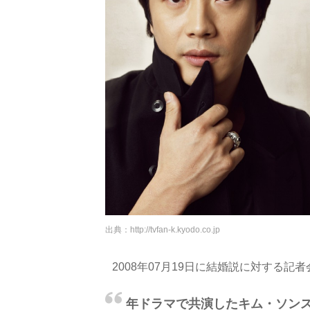
出典：
http://tvfan-k.kyodo.co.jp
2008年07月19日に結婚説に対する
年ドラマで共演したキム・ソン