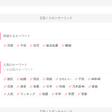
広告 / スポンサーリンク
関連するキーワード
旦那
子供
自宅
板谷由夏
離婚
人気のキーワード
いま話題のキーワード
彼氏
結婚
現在
高校
かわいい
子供
AKB48
旦那
身長
体重
大学
性格
乃木坂46
家族
人気
ランキング
熱愛
中学
学歴
実家
広告 / スポンサーリンク