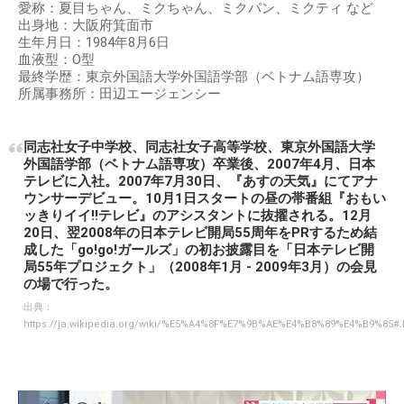
愛称：夏目ちゃん、ミクちゃん、ミクパン、ミクティ など
出身地：大阪府箕面市
生年月日：1984年8月6日
血液型：O型
最終学歴：東京外国語大学外国語学部（ベトナム語専攻）
所属事務所：田辺エージェンシー
同志社女子中学校、同志社女子高等学校、東京外国語大学
外国語学部（ベトナム語専攻）卒業後、2007年4月、日本
テレビに入社。2007年7月30日、『あすの天気』にてアナ
ウンサーデビュー。10月1日スタートの昼の帯番組『おもい
ッきりイイ!!テレビ』のアシスタントに抜擢される。12月
20日、翌2008年の日本テレビ開局55周年をPRするため結
成した「go!go!ガールズ」の初お披露目を「日本テレビ開
局55年プロジェクト」（2008年1月 - 2009年3月）の会見
の場で行った。
出典：
https://ja.wikipedia.org/wiki/%E5%A4%8F%E7%9B%AE%E4%B8%89%E4%B9%85#.E7.8F.B