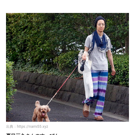
出典：
https://nami55.xyz