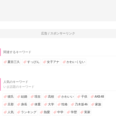
広告 / スポンサーリンク
関連するキーワード
夏目三久
すっぴん
女子アナ
かわいくない
人気のキーワード
いま話題のキーワード
彼氏
結婚
現在
高校
かわいい
子供
AKB48
旦那
身長
体重
大学
性格
乃木坂46
家族
人気
ランキング
熱愛
中学
学歴
実家