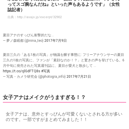
ってスゴ腕なんだね』といった声もあるようです」（女性
誌記者）
出典：
http://asajo.jp/excerpt/32902
夏目アナのすっぴん衝撃的だな…
— 夢ノ森眠都 (@nina_teo)
2017年7月9日
夏目三久の「ある1枚の写真」が物議を醸す事態に: フリーアナウンサーの夏目
三久の1枚の写真に、ファンが「素顔なのか！？」と驚きの声を挙げている。6
月中旬に発売された写真週刊誌に、夏目が愛犬と散歩して ...
https://t.co/cjlGdFTQ8s
#写真
— 写真・カメラ研究会 (@photogra_info)
2017年7月21日
女子アナはメイクがうますぎる！？
女子アナは、意外とすっぴんが可愛くないとされる方が多い
のです。一部ですがまとめてみました！！