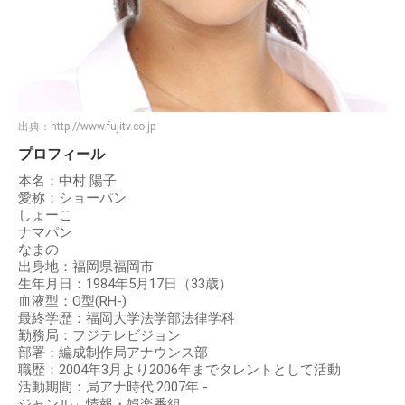
出典：
http://www.fujitv.co.jp
プロフィール
本名：中村 陽子
愛称：ショーパン
しょーこ
ナマパン
なまの
出身地：福岡県福岡市
生年月日：1984年5月17日（33歳）
血液型：O型(RH-)
最終学歴：福岡大学法学部法律学科
勤務局：フジテレビジョン
部署：編成制作局アナウンス部
職歴：2004年3月より2006年までタレントとして活動
活動期間：局アナ時代:2007年 -
ジャンル」情報・娯楽番組