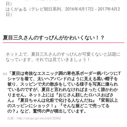
日）
はくがぁる（テレビ朝日系列、2016年4月17日 - 2017年4月2
日）
夏目三久さんのすっぴんがかわいくない！？
ネット上で、夏目三久さんのすっぴんが可愛くないと話題に
なっています。それでは見ていきましょう！
「夏目は奇抜なエスニック調の寒色系ボーダー柄パンツにT
シャツを着て、太いヘアバンドのように見える黒い帽子を
被り、スッピンで犬の散歩をしている様子を写真に撮られ
ているのですが、夏目と言われなければまったく誰かわか
りません。ネット上には『おじさん顔したロハスおばさ
ん』『夏目ちゃんは化粧で化ける人なんだね』『変装以上
のスッピンにショック！』『そんな服どこで売ってる
の？』など、驚愕の声が噴出しています。
出典：
http://asajo.jp/excerpt/32902