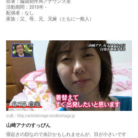
部署：編成制作局アナウンス室
活動期間：2010年 -
配偶者：なし
家族：父、母、兄、兄嫁（ともに一般人）
出典：
http://articleimage.nicoblomaga.jp
山崎アナのすっぴん
寝起きの顔なので余計かもしれませんが、目が小さいです