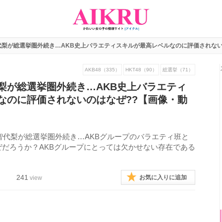
代梨が総選挙圏外続き…AKB史上バラエティスキルが最高レベルなのに評価されない
AKB48（335）
HKT48（90）
総選挙（71）
梨が総選挙圏外続き…AKB史上バラエティ
なのに評価されないのはなぜ??【画像・動
中西智代梨が総選挙圏外続き…AKBグループのバラエティ班と
だろうか？AKBグループにとっては欠かせない存在である
241
お気に入りに追加
view