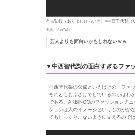
有吉弘行（ありよしひろいき）×中西千代梨（なかに
出典：YouTube
芸人よりも面白いかもしれないｗｗ
▼中西智代梨の面白すぎるファ
中西智代梨の欠点といえばその「ファ
それともおふざけでしているのかはわ
である。AKBINGOのファッション
ションは人のイメージというものがか
てもしっくりこないように見えるので