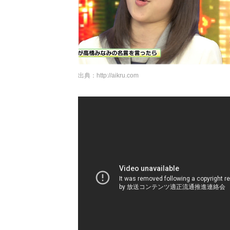
出典：
http://aikru.com