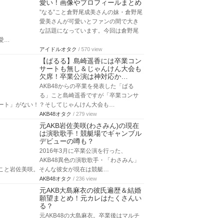
愛い！画像やプロフィールまとめ
”なる”こと倉野尾成美さんの妹・倉野尾
愛美さんが可愛いとファンの間で大き
な話題になっています。今回は倉野尾
愛…
アイドルオタク
/ 570 view
【ぱるる】島崎遥香には卒業コン
サートも無し＆じゃんけん大会も
欠席！卒業公演は神対応か…
AKB48からの卒業を発表した「ぱる
る」こと島崎遥香ですが「卒業コンサ
ート」がない！？そしてじゃんけん大会も…
AKB48オタク
/ 279 view
元AKB岩佐美咲(わさみん)の現在
は演歌歌手！競艇場でギャンブル
デビューの噂も？
2016年3月に卒業公演を行った、
AKB48異色の演歌歌手・「わさみん」
こと岩佐美咲。そんな彼女が現在は競艇…
AKB48オタク
/ 236 view
元AKB大島麻衣の彼氏遍歴＆結婚
願望まとめ！元カレはたくさんい
る？
元AKB48の大島麻衣。卒業後はマルチ