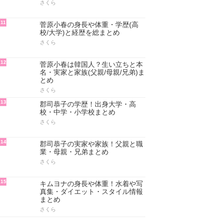
さくら
11
菅原小春の身長や体重・学歴(高
校/大学)と経歴を総まとめ
さくら
12
菅原小春は韓国人？生い立ちと本
名・実家と家族(父親/母親/兄弟)ま
とめ
さくら
13
郡司恭子の学歴！出身大学・高
校・中学・小学校まとめ
さくら
14
郡司恭子の実家や家族！父親と職
業・母親・兄弟まとめ
さくら
15
キムヨナの身長や体重！水着や写
真集・ダイエット・スタイル情報
まとめ
さくら