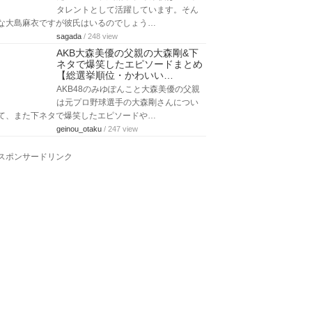
タレントとして活躍しています。そん
な大島麻衣ですが彼氏はいるのでしょう…
sagada
/ 248 view
AKB大森美優の父親の大森剛&下
ネタで爆笑したエピソードまとめ
【総選挙順位・かわいい…
AKB48のみゆぽんこと大森美優の父親
は元プロ野球選手の大森剛さんについ
て、また下ネタで爆笑したエピソードや…
geinou_otaku
/ 247 view
スポンサードリンク