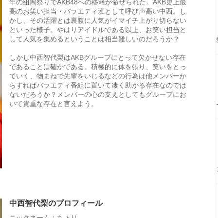
年の組閣祭りでAKB48への移籍が命ぜられた。AKB史上最
高のお笑い担当・バラエティ班として呼び声高い中西。し
かし、その活躍とは裏腹に人気がイマイチ上がり切らない
といった様子。やはりアイドルである以上、お笑い担当と
して人気を集めるということは相当難しいのだろうか？
しかし中西智代梨はAKBグループにとって欠かせない存在
であることは確かである。積極的に体を張り、笑いをとっ
ていく、物まねで先輩をいじるなどの行為は他メンバーか
らすればバラエティ番組に置いて凄く助かる存在なのでは
ないだろうか？メンバーの心の支えとしてもグループにお
いて貴重な存在と言えよう。
中西智代梨のプロフィール
ニックネーム：ちょり