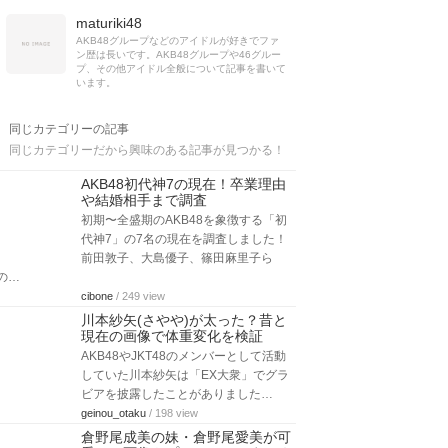
maturiki48
AKB48グループなどのアイドルが好きでファ
ン歴は長いです。AKB48グループや46グルー
プ、その他アイドル全般について記事を書いて
います。
同じカテゴリーの記事
同じカテゴリーだから興味のある記事が見つかる！
AKB48初代神7の現在！卒業理由
や結婚相手まで調査
初期〜全盛期のAKB48を象徴する「初
代神7」の7名の現在を調査しました！
前田敦子、大島優子、篠田麻里子ら
の…
cibone
/ 249 view
川本紗矢(さやや)が太った？昔と
現在の画像で体重変化を検証
AKB48やJKT48のメンバーとして活動
していた川本紗矢は「EX大衆」でグラ
ビアを披露したことがありました…
geinou_otaku
/ 198 view
倉野尾成美の妹・倉野尾愛美が可