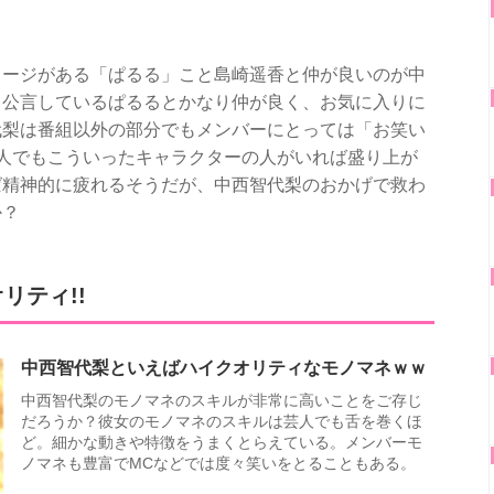
メージがある「ぱるる」こと島崎遥香と仲が良いのが中
と公言しているぱるるとかなり仲が良く、お気に入りに
代梨は番組以外の部分でもメンバーにとっては「お笑い
人でもこういったキャラクターの人がいれば盛り上が
ば精神的に疲れるそうだが、中西智代梨のおかげで救わ
か？
リティ!!
中西智代梨といえばハイクオリティなモノマネｗｗ
中西智代梨のモノマネのスキルが非常に高いことをご存じ
だろうか？彼女のモノマネのスキルは芸人でも舌を巻くほ
ど。細かな動きや特徴をうまくとらえている。メンバーモ
ノマネも豊富でMCなどでは度々笑いをとることもある。