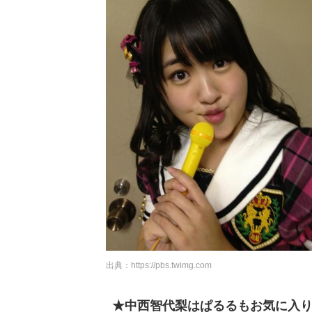
出典：
https://pbs.twimg.com
★中西智代梨はぱるるもお気に入