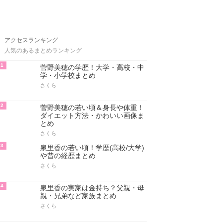
アクセスランキング
人気のあるまとめランキング
1
菅野美穂の学歴！大学・高校・中
学・小学校まとめ
さくら
2
菅野美穂の若い頃＆身長や体重！
ダイエット方法・かわいい画像ま
とめ
さくら
3
泉里香の若い頃！学歴(高校/大学)
や昔の経歴まとめ
さくら
4
泉里香の実家は金持ち？父親・母
親・兄弟など家族まとめ
さくら