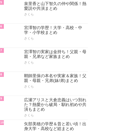
5
泉里香と山下智久の仲や関係！熱
愛説や共演まとめ
さくら
6
宮澤智の学歴！大学・高校・中
学・小学校まとめ
さくら
7
宮澤智の実家は金持ち！父親・母
親・兄弟など家族まとめ
さくら
8
鞘師里保の本名や実家＆家族！父
親・母親・兄弟(妹/弟)まとめ
さくら
9
広瀬アリスと大倉忠義はいつ別れ
た？熱愛から破局・馴れ初めや共
演もまとめ
さくら
10
矢部美穂の学歴＆昔と若い頃！出
身大学・高校など総まとめ