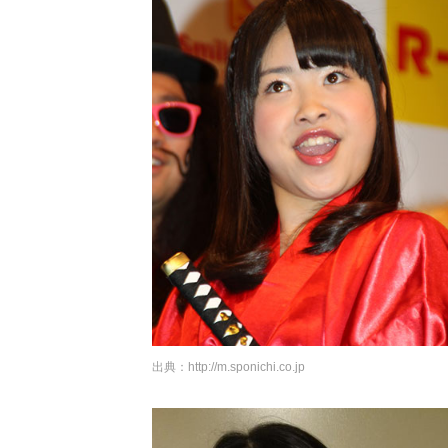
出典：
http://m.sponichi.co.jp