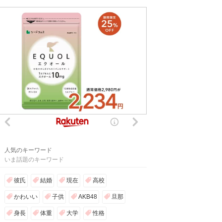
人気のキーワード
いま話題のキーワード
彼氏
結婚
現在
高校
かわいい
子供
AKB48
旦那
身長
体重
大学
性格