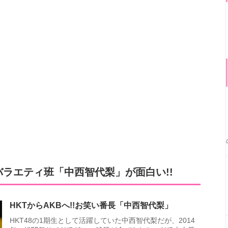
バラエティ班「中西智代梨」が面白い!!
HKTからAKBへ!!お笑い番長「中西智代梨」
HKT48の1期生として活躍していた中西智代梨だが、2014