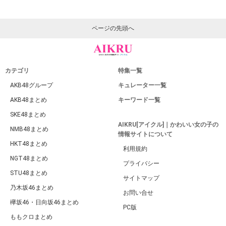
ページの先頭へ
カテゴリ
特集一覧
AKB48グループ
キュレーター一覧
AKB48まとめ
キーワード一覧
SKE48まとめ
AIKRU[アイクル]｜かわいい女の子の
NMB48まとめ
情報サイトについて
HKT48まとめ
利用規約
NGT48まとめ
プライバシー
STU48まとめ
サイトマップ
乃木坂46まとめ
お問い合せ
欅坂46・日向坂46まとめ
PC版
ももクロまとめ