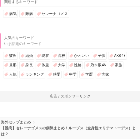
関連するキーワード
病気
難病
セレーナゴメス
人気のキーワード
いま話題のキーワード
彼氏
結婚
現在
高校
かわいい
子供
AKB48
旦那
身長
体重
大学
性格
乃木坂46
家族
人気
ランキング
熱愛
中学
学歴
実家
広告 / スポンサーリンク
海外セレブまとめ
【難病】セレーナゴメスの病気まとめ！ループス（全身性エリテマトーデス）と
は？