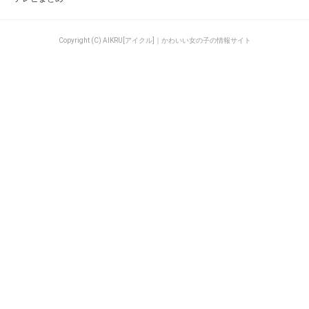
Copyright (C) AIKRU[アイクル]｜かわいい女の子の情報サイト