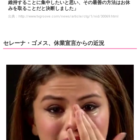
維持することに集中したいと思い、その最善の方法はお休
みを取ることだと決断しました」
出典：
http://www.tvgroove.com/news/article/ctg/1/nid/30069.html
セレーナ・ゴメス、休業宣言からの近況