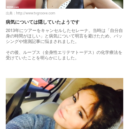
出典：
http://www.tvgroove.com
病気については隠していたようです
2013年にツアーをキャンセルしたセレーナ。当時は「自分自
身の時間がほしい」と病気について明言を避けたため、バッ
シングや憶測記事に悩まされました。
その後、ループス（全身性エリテマトーデス）の化学療法を
受けていたことを明らかにしました。