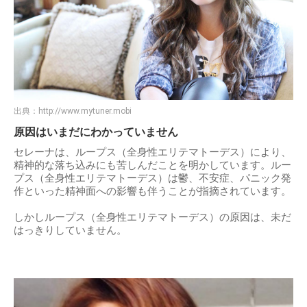
出典：
http://www.mytuner.mobi
原因はいまだにわかっていません
セレーナは、ループス（全身性エリテマトーデス）により、
精神的な落ち込みにも苦しんだことを明かしています。ルー
プス（全身性エリテマトーデス）は鬱、不安症、パニック発
作といった精神面への影響も伴うことが指摘されています。
しかしループス（全身性エリテマトーデス）の原因は、未だ
はっきりしていません。