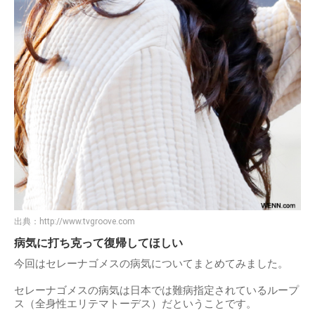
出典：
http://www.tvgroove.com
病気に打ち克って復帰してほしい
今回はセレーナゴメスの病気についてまとめてみました。
セレーナゴメスの病気は日本では難病指定されているループ
ス（全身性エリテマトーデス）だということです。