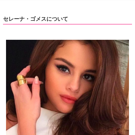
セレーナ・ゴメスについて