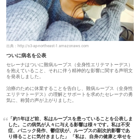
出典：
http://s3-ap-northeast-1.amazonaws.com
ついに病名を公表
セレーナはついに難病ループス（全身性エリテマトーデス）
を抱えていること、それに伴う精神的な影響に関する声明文
を発表しました。
治療のために休業することを告白し、難病ループス（全身性
エリテマトーデス）の理解とサポートを求めたセレーナの勇
気に、称賛の声が上がりました。
「約1年ほど前、私はループスを患っていることを公表しま
した。この病気が人々に与える影響は様々です。私は不安
症、パニック発作、鬱症状が、ループスの副次的影響であ
り得ることに気付きました」 「私は、自身の健康と幸せを