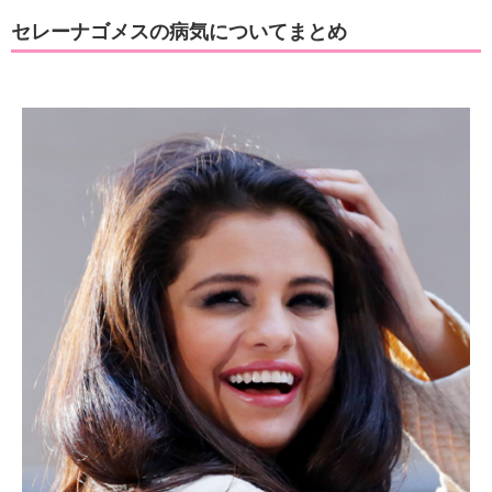
セレーナゴメスの病気についてまとめ