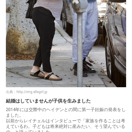
出典：
http://img.ellegirl.jp
結婚はしていませんが子供を生みました
2014年には交際中のヘイデンとの間に第一子妊娠の発表をし
ました。
以前からレイチェルはインタビューで「家族を作ることは考
えているわ。子どもは将来絶対に産みたい、そう望んでいる