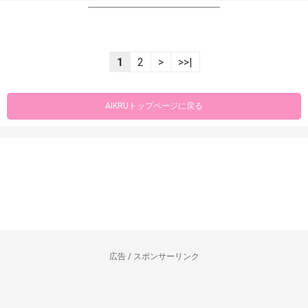
----------------------------------------------------------------
1
2
>
>>|
AIKRUトップページに戻る
広告 / スポンサーリンク