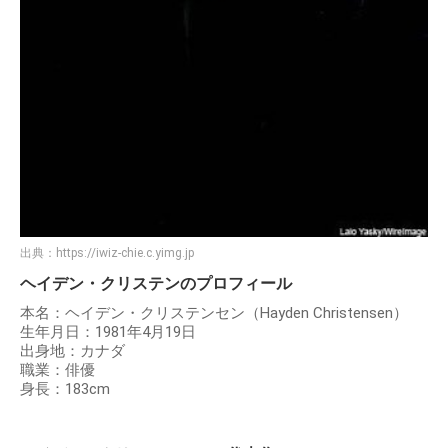
出典：
https://iwiz-chie.c.yimg.jp
ヘイデン・クリステンのプロフィール
本名：ヘイデン・クリステンセン（Hayden Christensen）
生年月日：1981年4月19日
出身地：カナダ
職業：俳優
身長：183cm