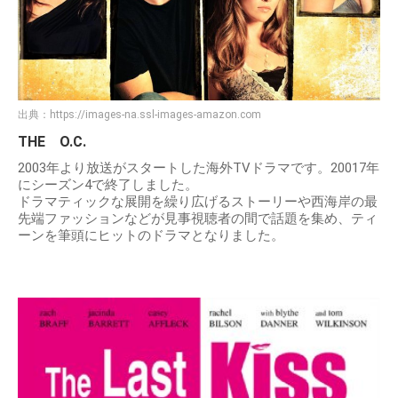
出典：
https://images-na.ssl-images-amazon.com
THE O.C.
2003年より放送がスタートした海外TVドラマです。20017年
にシーズン4で終了しました。
ドラマティックな展開を繰り広げるストーリーや西海岸の最
先端ファッションなどが見事視聴者の間で話題を集め、ティ
ーンを筆頭にヒットのドラマとなりました。