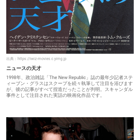
出典：
https://iwiz-movies.c.yimg.jp
ニュースの天才
1998年、政治雑誌「The New Republic」誌の最年少記者ステ
ィーブン・グラスはスクープを続々執筆して注目を浴びます
が、彼の記事がすべて捏造だったことが判明。スキャンダル
事件として注目された実話の映画化作品です。