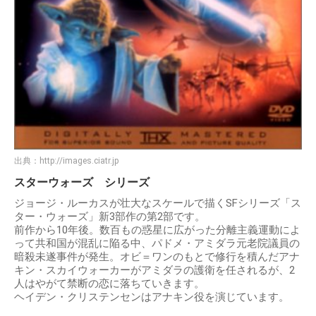
出典：
http://images.ciatr.jp
スターウォーズ シリーズ
ジョージ・ルーカスが壮大なスケールで描くSFシリーズ「ス
ター・ウォーズ」新3部作の第2部です。
前作から10年後。数百もの惑星に広がった分離主義運動によ
って共和国が混乱に陥る中、パドメ・アミダラ元老院議員の
暗殺未遂事件が発生。オビ＝ワンのもとで修行を積んだアナ
キン・スカイウォーカーがアミダラの護衛を任されるが、2
人はやがて禁断の恋に落ちていきます。
ヘイデン・クリステンセンはアナキン役を演じています。