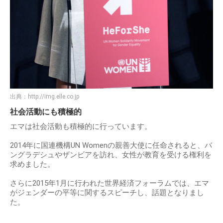
出典：
http://img.elle.co.jp
社会活動にも積極的
エマは社会活動も積極的に行っています。
2014年に国連機構UN Womenの親善大使に任命されると、バ
ングラデシュやザンビアを訪れ、女性が教育を受ける権利を
求めました。
さらに2015年1月に行われた世界経済フォーラムでは、エマ
がジェンダーの平等に関するスピーチし、話題となりまし
た。