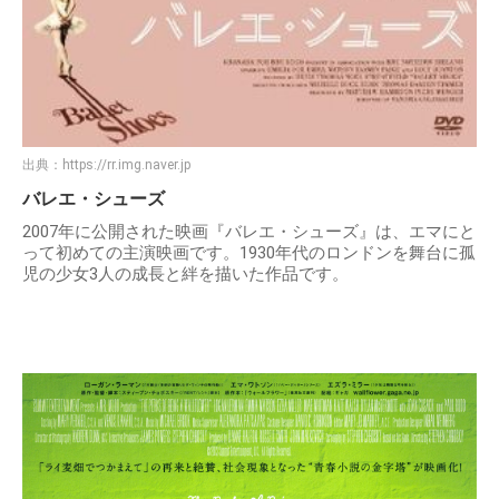
出典：
https://rr.img.naver.jp
バレエ・シューズ
2007年に公開された映画『バレエ・シューズ』は、エマにと
って初めての主演映画です。1930年代のロンドンを舞台に孤
児の少女3人の成長と絆を描いた作品です。