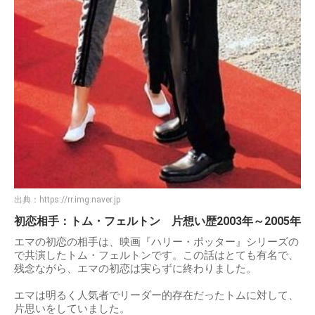
出典：
https://rr.img.naver.jp
初恋相手：トム・フェルトン 片想い歴2003年～2005年
エマの初恋の相手は、映画『ハリー・ポッター』シリーズの
で共演したトム・フェルトンです。この話はとても有名で、
残念ながら、エマの初恋は実らずに終わりました。
エマは明るく人気者でリーダー的存在だったトムに対して、
片思いをしていました。