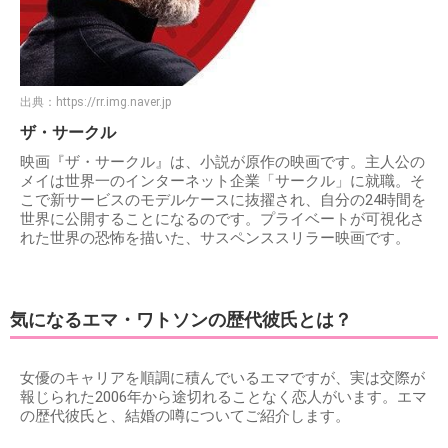
出典：
https://rr.img.naver.jp
ザ・サークル
映画『ザ・サークル』は、小説が原作の映画です。主人公の
メイは世界一のインターネット企業「サークル」に就職。そ
こで新サービスのモデルケースに抜擢され、自分の24時間を
世界に公開することになるのです。プライベートが可視化さ
れた世界の恐怖を描いた、サスペンススリラー映画です。
気になるエマ・ワトソンの歴代彼氏とは？
女優のキャリアを順調に積んでいるエマですが、実は交際が
報じられた2006年から途切れることなく恋人がいます。エマ
の歴代彼氏と、結婚の噂についてご紹介します。