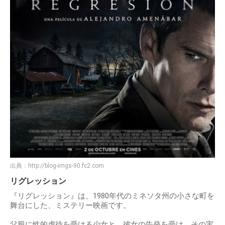
出典：
http://blog-imgs-90.fc2.com
リグレッション
『リグレッション』は、1980年代のミネソタ州の小さな町を
舞台にした、ミステリー映画です。
父親に性的虐待を受ける少女と、彼女の告発を受け、その実