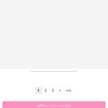
----------------------------------------------------------------
1
2
3
>
>>|
AIKRUトップページに戻る