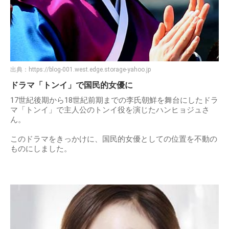
出典：
https://blog-001.west.edge.storage-yahoo.jp
ドラマ「トンイ」で国民的女優に
17世紀後期から18世紀前期までの李氏朝鮮を舞台にしたドラ
マ「トンイ」で主人公のトンイ役を演じたハンヒョジュさ
ん。
このドラマをきっかけに、国民的女優としての位置を不動の
ものにしました。