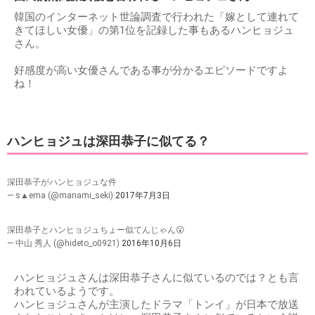
韓国のインターネット世論調査で行われた「嫁として連れて
きてほしい女優」の第1位を記録した事もあるハンヒョジュ
さん。
好感度が高い女優さんである事が分かるエピソードですよ
ね！
ハンヒョジュは深田恭子に似てる？
深田恭子がハンヒョジュな件
— s▲ema (@manami_seki)
2017年7月3日
深田恭子とハンヒョジュちょー似てんじゃん😮
— 中山 秀人 (@hideto_o0921)
2016年10月6日
ハンヒョジュさんは深田恭子さんに似ているのでは？とも言
われているようです。
ハンヒョジュさんが主演したドラマ「トンイ」が日本で放送