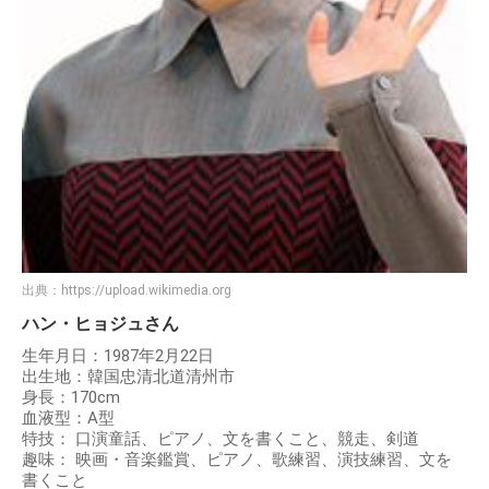
出典：
https://upload.wikimedia.org
ハン・ヒョジュさん
生年月日：1987年2月22日
出生地：韓国忠清北道清州市
身長：170cm
血液型：A型
特技： 口演童話、ピアノ、文を書くこと、競走、剣道
趣味： 映画・音楽鑑賞、ピアノ、歌練習、演技練習、文を
書くこと