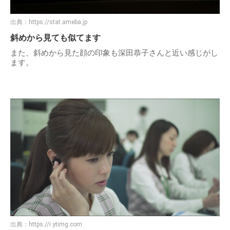
出典：
https://stat.ameba.jp
斜めから見ても似てます
また、斜めから見た顔の印象も深田恭子さんと近い感じがし
ます。
出典：
https://i.ytimg.com