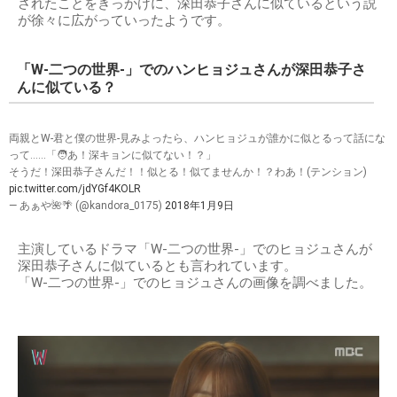
されたことをきっかけに、深田恭子さんに似ているという説
が徐々に広がっていったようです。
「W-二つの世界-」でのハンヒョジュさんが深田恭子さ
んに似ている？
両親とW-君と僕の世界-見みよったら、ハンヒョジュが誰かに似とるって話にな
って……「🧑あ！深キョンに似てない！？」
そうだ！深田恭子さんだ！！似とる！似てませんか！？わあ！(テンション)
pic.twitter.com/jdYGf4KOLR
— あぁや🌺🌴 (@kandora_0175)
2018年1月9日
主演しているドラマ「W-二つの世界-」でのヒョジュさんが
深田恭子さんに似ているとも言われています。
「W-二つの世界-」でのヒョジュさんの画像を調べました。