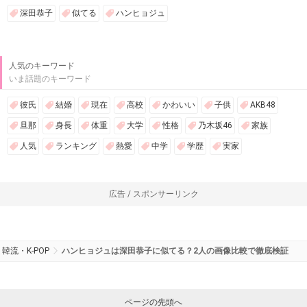
深田恭子
似てる
ハンヒョジュ
人気のキーワード
いま話題のキーワード
彼氏
結婚
現在
高校
かわいい
子供
AKB48
旦那
身長
体重
大学
性格
乃木坂46
家族
人気
ランキング
熱愛
中学
学歴
実家
広告 / スポンサーリンク
韓流・K-POP
ハンヒョジュは深田恭子に似てる？2人の画像比較で徹底検証
ページの先頭へ