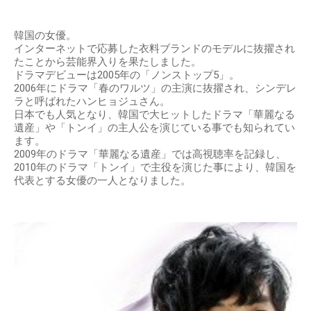
韓国の女優。
インターネットで応募した衣料ブランドのモデルに抜擢され
たことから芸能界入りを果たしました。
ドラマデビューは2005年の「ノンストップ5」。
2006年にドラマ「春のワルツ」の主演に抜擢され、シンデレ
ラと呼ばれたハンヒョジュさん。
日本でも人気となり、韓国で大ヒットしたドラマ「華麗なる
遺産」や「トンイ」の主人公を演じている事でも知られてい
ます。
2009年のドラマ「華麗なる遺産」では高視聴率を記録し、
2010年のドラマ「トンイ」で主役を演じた事により、韓国を
代表とする女優の一人となりました。