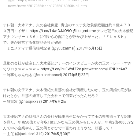
出典：
http://www.zakzak.co.jp/entertainment/ent-
news/news/20170524/enn1705241606004-n1.htm
テレ朝・大木アナ、夫の会社倒産…青山のエステ失敗負債総額は約２億４７０
０万円：イザ！
https://t.co/14wiGJJO9O
@iza_entame
テレビ朝日の大木優紀
アナウンサー（３６）に何やら心配ごとが浮かび上がった。「ＦＬＡＳＨ」
で、夫が経営する化粧品会社が破産
— ミニメディア通信猫村記者 (@yuuzarmei)
2017年6月16日
旦那の会社が破産した大木優紀アナへのインタビューが火の玉ストレートすぎ
てワロタｗｗｗｗｗｗ
https://t.co/ibu0WsfZ2o
pic.twitter.com/HFNHltcAuZ
— 時事ちゃんねる (@seronchannel)
2017年5月22日
テレ朝の女子アナ、大木優紀の旦那の会社が倒産したのか。玉の輿婚の底が抜
けたとか。旦那の経営してた会社って何業だったんだろ？
— 餅賢次 (@naojiixx88)
2017年6月2日
大木優紀アナの旦那さんの会社が民事再生にかかってて玉の輿失敗ってな記事
を見た。年商50億とか年収1億とかなら玉の輿かもしらんが、年商2億4000万な
んて中小企業やん。玉の輿とかひでー言われようやな。頑張って！
— 主任 (@jackielee1310)
2017年5月30日