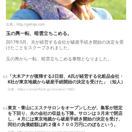
出典：
http://geitopi.com
玉の輿一転、暗雲立ちこめる。
2017年5月、夫が経営する会社が破産手続き開始の決定を受
けたことをスクープされました。
玉の輿から一転、暗雲立ちこめる事態となりました。
「大木アナが復帰する2日前、A氏が経営する化粧品会社・
K社が東京地裁から破産手続開始の決定を受けた」（知人）
出典：
https://smart-flash.jp/showbiz/19867
東京・青山にエステサロンをオープンしたが、集客が想定
を下回り、夫の会社の収益も下降。サロンは３月末で閉店
し、４月には東京地裁から破産手続き開始の決定を受け、
同社の負債総額は約２億４７００万円にのぼるという。