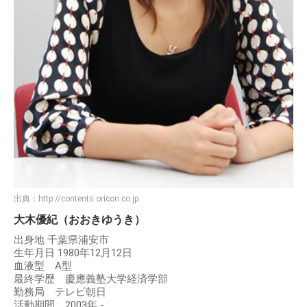
出典：
http://contents.oricon.co.jp
大木優紀（おおきゆうき）
出身地 千葉県浦安市
生年月日 1980年12月12日
血液型 A型
最終学歴 慶應義塾大学経済学部
勤務局 テレビ朝日
活動期間 2003年 -