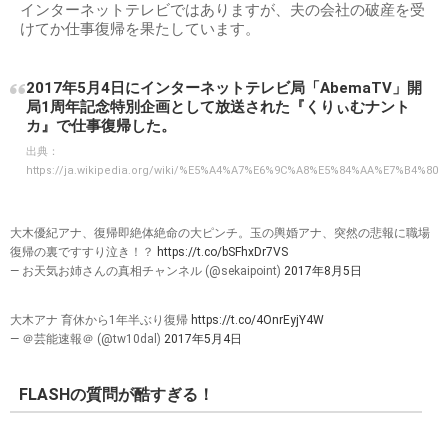
インターネットテレビではありますが、夫の会社の破産を受
けてか仕事復帰を果たしています。
2017年5月4日にインターネットテレビ局「AbemaTV」開
局1周年記念特別企画として放送された『くりぃむナント
カ』で仕事復帰した。
出典：
https://ja.wikipedia.org/wiki/%E5%A4%A7%E6%9C%A8%E5%84%AA%E7%B4%80
大木優紀アナ、復帰即絶体絶命の大ピンチ。玉の輿婚アナ、突然の悲報に職場
復帰の裏ですすり泣き！？
https://t.co/bSFhxDr7VS
— お天気お姉さんの真相チャンネル (@sekaipoint)
2017年8月5日
大木アナ 育休から1年半ぶり復帰
https://t.co/4OnrEyjY4W
— ＠芸能速報＠ (@tw10dal)
2017年5月4日
FLASHの質問が酷すぎる！