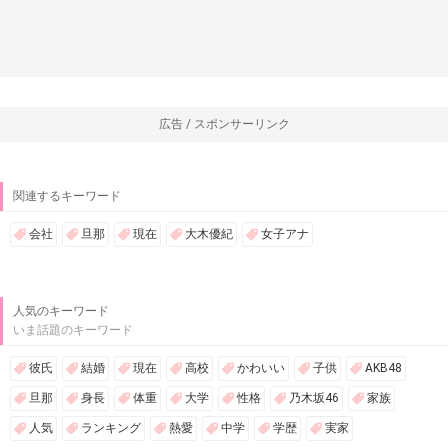
広告 / スポンサーリンク
関連するキーワード
会社
旦那
現在
大木優紀
女子アナ
人気のキーワード
いま話題のキーワード
彼氏
結婚
現在
高校
かわいい
子供
AKB48
旦那
身長
体重
大学
性格
乃木坂46
家族
人気
ランキング
熱愛
中学
学歴
実家