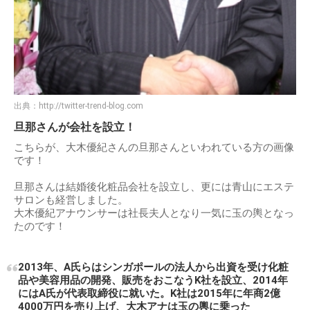
出典：
http://twitter-trend-blog.com
旦那さんが会社を設立！
こちらが、大木優紀さんの旦那さんといわれている方の画像
です！
旦那さんは結婚後化粧品会社を設立し、更には青山にエステ
サロンも経営しました。
大木優紀アナウンサーは社長夫人となり一気に玉の輿となっ
たのです！
2013年、A氏らはシンガポールの法人から出資を受け化粧
品や美容用品の開発、販売をおこなうK社を設立、2014年
にはA氏が代表取締役に就いた。K社は2015年に年商2億
4000万円を売り上げ、大木アナは玉の輿に乗った