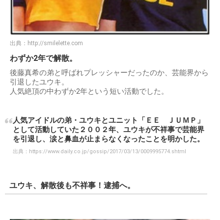
出典：
http://smilelette.com
わずか2年で解散。
後藤真希の弟と呼ばれプレッシャーだったのか、芸能界から
引退したユウキ。
人気絶頂の中わずか2年という短い活動でした。
人気アイドルの弟・ユウキとユニット「ＥＥ ＪＵＭＰ」
として活動していた２００２年、ユウキが不祥事で芸能界
を引退し、涙と鼻血が止まらなくなったことを明かした。
出典：
https://www.daily.co.jp/gossip/2017/03/13/0009995774.shtml
ユウキ、解散後も不祥事！逮捕へ。