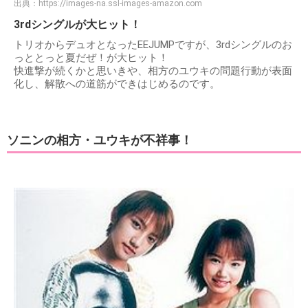
出典：
https://images-na.ssl-images-amazon.com
3rdシングルが大ヒット！
トリオからデュオとなったEEJUMPですが、3rdシングルのお
っととっと夏だぜ！が大ヒット！
快進撃が続くかと思いきや、相方のユウキの問題行動が表面
化し、解散への道筋ができはじめるのです。
ソニンの相方・ユウキが不祥事！