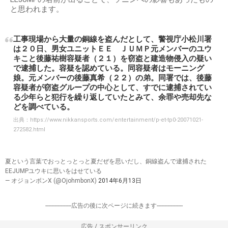
と思われます。
工事現場から大量の銅線を盗んだとして、警視庁小松川署
は２０日、男女ユニットＥＥ ＪＵＭＰ元メンバーのユウ
キこと後藤祐樹容疑者（２１）を窃盗と建造物侵入の疑い
で逮捕した。容疑を認めている。同容疑者はモーニング
娘。元メンバーの後藤真希（２２）の弟。同署では、後藤
容疑者が窃盗グループの中心として、すでに逮捕されてい
る少年らと犯行を繰り返していたとみて、余罪や売却先な
どを調べている。
出典：
https://www.nikkansports.com/entertainment/p-et-tp0-20071021-
272582.html
夏という言葉でおっとっとっと夏だぜを思いだし、銅線盗んで逮捕された
EEJUMPユウキに思いをはせている
— オジョンボンX (@OjohmbonX)
2014年6月13日
-----------------広告の後に次ページに続きます-----------------
広告 / スポンサーリンク