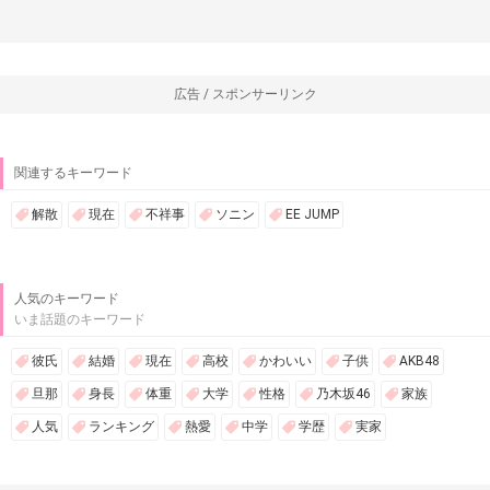
広告 / スポンサーリンク
関連するキーワード
解散
現在
不祥事
ソニン
EE JUMP
人気のキーワード
いま話題のキーワード
彼氏
結婚
現在
高校
かわいい
子供
AKB48
旦那
身長
体重
大学
性格
乃木坂46
家族
人気
ランキング
熱愛
中学
学歴
実家