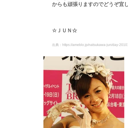
からも頑張りますのでどうぞ宜
☆ＪＵＮ☆
出典：
https://ameblo.jp/natsukawa-jun/day-2010