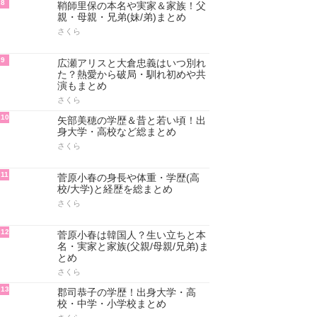
5
泉里香と山下智久の仲や関係！熱
愛説や共演まとめ
さくら
6
宮澤智の学歴！大学・高校・中
学・小学校まとめ
さくら
7
宮澤智の実家は金持ち！父親・母
親・兄弟など家族まとめ
さくら
8
鞘師里保の本名や実家＆家族！父
親・母親・兄弟(妹/弟)まとめ
さくら
9
広瀬アリスと大倉忠義はいつ別れ
た？熱愛から破局・馴れ初めや共
演もまとめ
さくら
10
矢部美穂の学歴＆昔と若い頃！出
身大学・高校など総まとめ