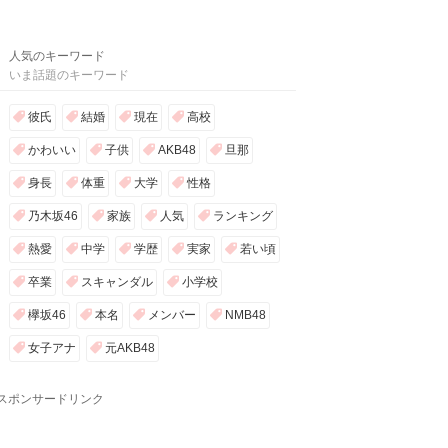
人気のキーワード
いま話題のキーワード
彼氏
結婚
現在
高校
かわいい
子供
AKB48
旦那
身長
体重
大学
性格