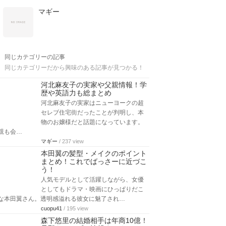
マギー
同じカテゴリーの記事
同じカテゴリーだから興味のある記事が見つかる！
河北麻友子の実家や父親情報！学
歴や英語力も総まとめ
河北麻友子の実家はニューヨークの超
セレブ住宅街だったことが判明し、本
物のお嬢様だと話題になっています。
親も会…
マギー
/ 237 view
本田翼の髪型・メイクのポイント
まとめ！これでばっさーに近づこ
う！
人気モデルとして活躍しながら、女優
としてもドラマ・映画にひっぱりだこ
な本田翼さん。透明感溢れる彼女に魅了され…
cuopu41
/ 195 view
森下悠里の結婚相手は年商10億！