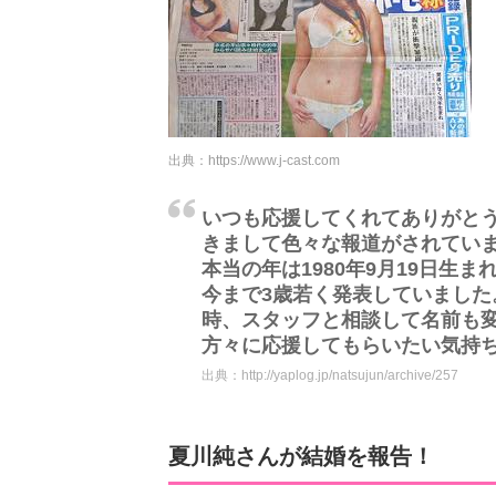
出典：
https://www.j-cast.com
いつも応援してくれてありがと
きまして色々な報道がされてい
本当の年は1980年9月19日生ま
今まで3歳若く発表していまし
時、スタッフと相談して名前も変
方々に応援してもらいたい気持ち
出典：
http://yaplog.jp/natsujun/archive/257
夏川純さんが結婚を報告！