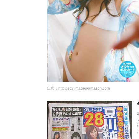
出典：
http://ec2.images-amazon.com