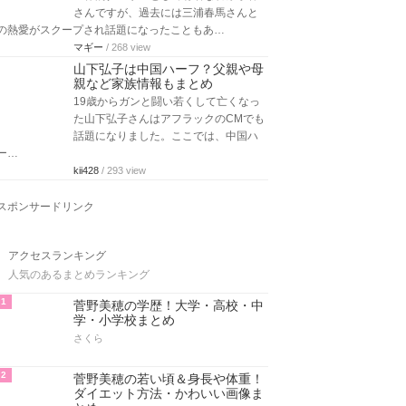
さんですが、過去には三浦春馬さんと
の熱愛がスクープされ話題になったこともあ…
マギー
/ 268 view
山下弘子は中国ハーフ？父親や母
親など家族情報もまとめ
19歳からガンと闘い若くして亡くなっ
た山下弘子さんはアフラックのCMでも
話題になりました。ここでは、中国ハ
ー…
kii428
/ 293 view
スポンサードリンク