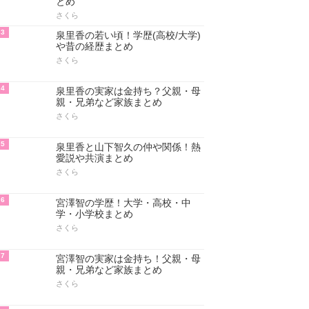
アクセスランキング
人気のあるまとめランキング
1
菅野美穂の学歴！大学・高校・中
学・小学校まとめ
さくら
2
菅野美穂の若い頃＆身長や体重！
ダイエット方法・かわいい画像ま
とめ
さくら
3
泉里香の若い頃！学歴(高校/大学)
や昔の経歴まとめ
さくら
4
泉里香の実家は金持ち？父親・母
親・兄弟など家族まとめ
さくら