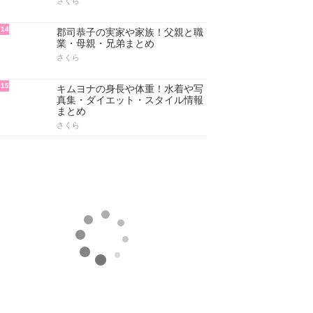
さくら
11
菅原小春の身長や体重・学歴(高
校/大学)と経歴を総まとめ
さくら
12
菅原小春は韓国人？生い立ちと本
名・実家と家族(父親/母親/兄弟)ま
とめ
さくら
13
郡司恭子の学歴！出身大学・高
校・中学・小学校まとめ
さくら
14
郡司恭子の実家や家族！父親と職
業・母親・兄弟まとめ
さくら
15
キムヨナの身長や体重！水着や写
真集・ダイエット・スタイル情報
まとめ
さくら